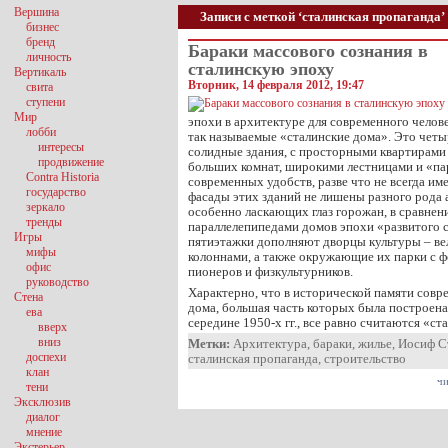
Вершина
Записи с меткой ‘сталинская пропаганда’
бизнес
бренд
Бараки массового сознания в
личность
сталинскую эпоху
Вертикаль
Вторник, 14 февраля 2012, 19:47
свита
ступени
Мир
эпохи в архитектуре для современного челове
лобби
так называемые «сталинские дома». Это четы
интересы
солидные здания, с просторными квартирами 
продвижение
больших комнат, широкими лестницами и «п
Contra Historia
современных удобств, разве что не всегда и
государство
фасады этих зданий не лишены разного рода
зеркало
особенно ласкающих глаз горожан, в сравне
тренды
параллелепипедами домов эпохи «развитого 
Игры
пятиэтажки дополняют дворцы культуры – ве
мифы
колоннами, а также окружающие их парки с 
офис
пионеров и физкультурников.
руководство
Характерно, что в исторической памяти сов
Стена
дома, большая часть которых была построена
ева
середине 1950-х гг., все равно считаются «с
вверх
вниз
Метки:
Архитектура
,
бараки
,
жилье
,
Иосиф С
доспехи
сталинская пропаганда
,
строительство
клан
чи
тени
Эксклюзив
диалог
мнение
Экстерьер