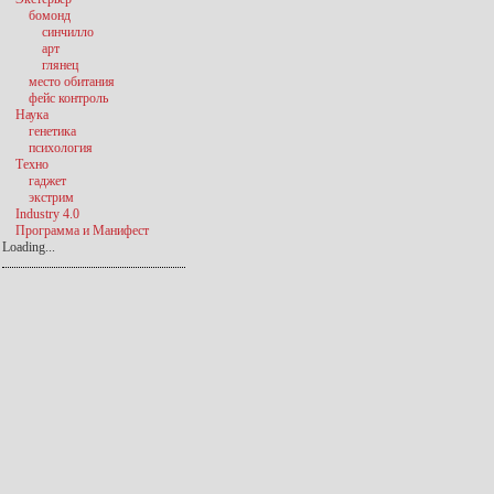
бомонд
синчилло
арт
глянец
место обитания
фейс контроль
Наука
генетика
психология
Техно
гаджет
экстрим
Industry 4.0
Программа и Манифест
Loading...