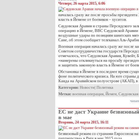
Четверг, 26 марта 2015, 6:06
началась сразу же после просьбы президента
власть в Йемене от боевиков – хуситов.
Саудовская Аравия и страны Персидского зал
операцию в Йемене, ВВС Саудовской Аравии 
воздушные удары по позициям шиитских мят
Сане, об этом сообщает телеканал Аль-Араби
Военная операция началась сразу же после з
Советом сотрудничества государств Персидск
отмечалось, что Саудовская Аравия, Кувейт, 
«намерены откликнуться на просьбу президе
и защитить законную власть в Йемене от боев
Обстановка в Йемене в последнее время суще
фоне политического кризиса. На юге страны 
Каида на Аравийском полуострове (АКАП), в
Категории:
Новости
|
Политика
Метки:
военная операция
,
Йемен
,
Саудовская
читат
ЕС не даст Украине безвизовы
в мае
Вторник, 24 марта 2015, 16:11
безвизовый режим со странами Евросоюза на
партнерства» в Риге в мае 2015 года.