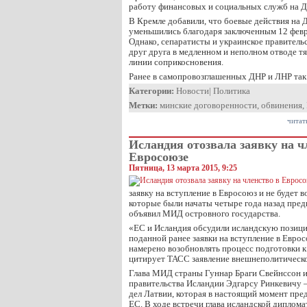
работу финансовых и социальных служб на Д
В Кремле добавили, что боевые действия на 
уменьшились благодаря заключенным 12 февр
Однако, сепаратисты и украинское правител
друг друга в медленном и неполном отводе 
линии соприкосновения.
Ранее в самопровозглашенных ДНР и ЛНР так
Категории:
Новости
|
Политика
Метки:
минские договоренности
,
обвинения
,
читат
Исландия отозвала заявку на ч
Евросоюзе
Пятница, 13 марта 2015, 9:25
заявку на вступление в Евросоюз и не будет 
которые были начаты четыре года назад пре
объявил МИД островного государства.
«ЕС и Исландия обсудили исландскую позици
поданной ранее заявки на вступление в Еврос
намерено возобновлять процесс подготовки 
цитирует ТАСС заявление внешнеполитическо
Глава МИД страны Гуннар Браги Свейнссон и
правительства Исландии Эдгарсу Ринкевичу
дел Латвии, которая в настоящий момент пре
ЕС. В ходе встречи глава исландской диплома