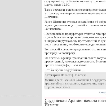
ситуациям Сергея Бочковского отпустят из-по
марта, около 12.00.
Таков результат решения следственного судь
которая удовлетворила соответствующее ход
Шевченко.
Ранее Шевченко отозвал ходатайство об избр
виде содержания под стражей в отношении з
Бочковского.
Представитель прокуратуры отметил, что пр
ходатайства мотивированно тем, что нет дока
в инкриминируемом ему преступлении. И для 
меру пресечения, необходимо еще дополните
Бочковский в свою очередь заявил, что не ви
проверку на полиграфе.
«Я честный офицер, гражданин своего госуда
преступлений, находясь в должности. Виновн
пройти полиграф», — сказал он.
В то же время подсудимый …
Категории:
Новости
|
Политика
Метки:
арест
,
Василий Стоецкий
,
Государств
чрезвычайным ситуациям
,
задержание
,
мера 
Сергей Бочковский
читат
Саудовская Аравия начала вое
Йемене