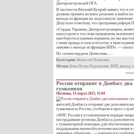
Днепропетровской ОГА.
В частности Виталий Куприй заявил, что в э
должны принять волевое решение и выйти из
выхода из фракции их подтолкнуло заявление
Депутаты отметили, что программа реформ П
«Сердце Украины, Днепропетровщина, являе
агрессором и эти силы направлены исключител
нам бороться единым порывом, но мы выстоим
с нами правда и сила и поэтому я присоединя
заявляю о выходе из фракции БПП», — сказал
По словам нардепа Денисенко, …
Категории:
Новости
|
Политика
Метки:
Блок Петра Порошенко
,
БПП
,
выход
,
читат
Россия отправит в Донбасс дв
гумконвоя
Пятница, 13 марта 2015, 11:04
жителей Донбасса отправят две дополнитель
гумконвоя из России, сообщили в пресс-слу
«МЧС России в установленном порядке направ
пострадавшие регионы Донбасса дополнител
с гуманитарной помощью для обеспечения ве
поддержания жизнеобеспечения населения и 
значимых объектов», — говорится в сообщен