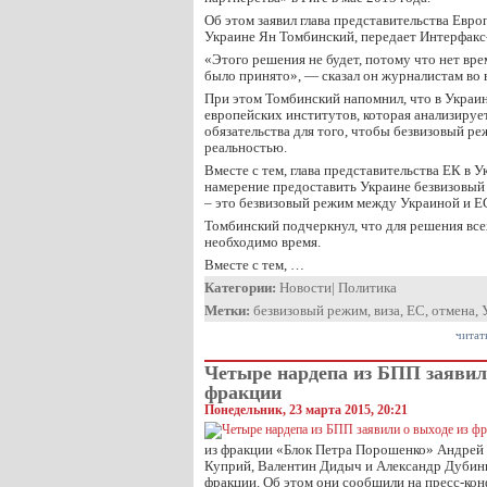
Об этом заявил глава представительства Евро
Украине Ян Томбинский, передает Интерфакс
«Этого решения не будет, потому что нет вре
было принято», — сказал он журналистам во 
При этом Томбинский напомнил, что в Украин
европейских институтов, которая анализирует
обязательства для того, чтобы безвизовый ре
реальностью.
Вместе с тем, глава представительства ЕК в У
намерение предоставить Украине безвизовый 
– это безвизовый режим между Украиной и ЕС
Томбинский подчеркнул, что для решения вс
необходимо время.
Вместе с тем, …
Категории:
Новости
|
Политика
Метки:
безвизовый режим
,
виза
,
ЕС
,
отмена
,
читат
Четыре нардепа из БПП заявил
фракции
Понедельник, 23 марта 2015, 20:21
из фракции «Блок Петра Порошенко» Андрей 
Куприй, Валентин Дидыч и Александр Дубини
фракции. Об этом они сообщили на пресс-ко