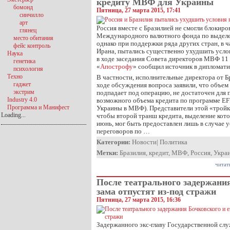
кредиту МВФ для Украины
бомонд
Пятница, 27 марта 2015, 17:41
синчилло
арт
Россия вместе с Бразилией не смогли блокир
глянец
Международного валютного фонда по выделе
место обитания
однако при поддержки ряда других стран, в ч
фейс контроль
Ирана, пытались существенно ухудшить усло
Наука
в ходе заседания Совета директоров МВФ 11 
генетика
«
Апострофу
» сообщил источник в дипломати
психология
Техно
В частности, исполнительные директора от Б
гаджет
ходе обсуждения вопроса заявили, что объем 
экстрим
подпадает под операцию, не достаточен для
Industry 4.0
возможного объема кредита по программе EF
Программа и Манифест
Украины в МВФ). Представители этой «тройки
Loading...
чтобы второй транш кредита, выделение кото
июнь, мог быть предоставлен лишь в случае 
переговоров по …
Категории:
Новости
|
Политика
Метки:
Бразилия
,
кредит
,
МВФ
,
Россия
,
Укра
читат
После театрального задержания
зама отпустят из-под стражи
Пятница, 27 марта 2015, 16:36
Задержанного экс-главу Государственной с