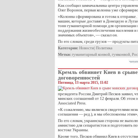
Как сообщил замначальника центра управлен
Олег Воронов, первая колонна уже сформирвон
«Колонна сформирована и готова к отправке. 
машин, которые доставят в Донецкую и Луга
тонн гуманитарной помощи для организации 
поддержания жизнеобеспечения населения и 
значимых объектов», — сказал он.
По его словам, среди грузов — продукты пит
Категории:
Новости
|
Политика
Метки:
гуманитарный конвой
,
гумконвой
,
Рос
читат
Кремль обвиняет Киев в срыве
договоренностей
Пятница, 13 марта 2015, 11:02
президента России Дмитрий Песков заявил, ч
минских соглашений от 12 февраля. Об этом о
Associated Press.
«К сожалению, мы являемся свидетелями неж
соглашения — ред.), и мы обеспокоены этим»,
По его словам, украинская сторона не выпол
амнистию для сепаратистов и подготовить п
востоке Украины.
Кроме того, Песков обвинил Киев в отсутств