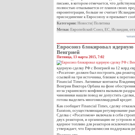
письмо, в котором отмечается, что действую
полностью отказывается от планов своих пре
евроинтеграции, больше не считает Исланди
присоединение к Евросоюзу и призывает со
Категории:
Новости
|
Политика
Метки:
Европейский Союз
,
ЕС
,
Исландия
,
от
читат
Евросоюз блокировал ядерную 
Венгрией
Пятница, 13 марта 2015, 7:02
ядерную сделку РФ с Венгрией на 12 млрд евр
«Росатом» должен был построить два реактор
ссылкой на три источника, близкие к перегов
Financial Times. Активные контакты Владими
Венгрии Виктора Орбана на фоне обострения
из-за украинского конфликта вызывали раздра
чиновники нашли повод не допустить сделки
готова выделить многомиллиардный кредит.
Как сообщает Financial Times, сделку отказа
Euratom, осуществляющая регулирование рын
Сделка с «Росатомом» включала в себя строи
двух реакторов, и организацию не устроило
ядерное топливо для реакторов исключительно
утверждает, что Еврокомиссия поддержала ре
Позднее эти …