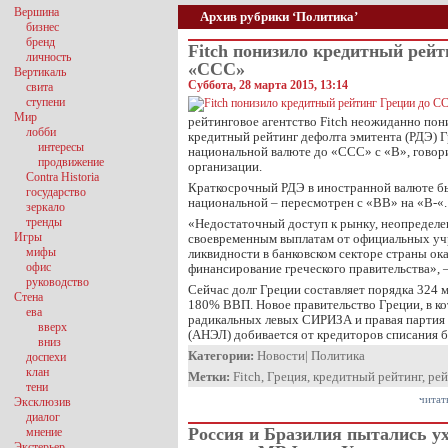
Вершина
Архив рубрики ‘Политика’
бизнес
бренд
Fitch понизило кредитный рейт
личность
«CCC»
Вертикаль
Суббота, 28 марта 2015, 13:14
свита
ступени
Мир
рейтинговое агентство Fitch неожиданно по
лобби
кредитный рейтинг дефолта эмитента (РДЭ) Г
интересы
национальной валюте до «CCC» с «B», говор
продвижение
организации.
Contra Historia
Краткосрочный РДЭ в иностранной валюте бы
государство
национальной – пересмотрен с «BB» на «B-«.
зеркало
тренды
«Недостаточный доступ к рынку, неопределе
Игры
своевременным выплатам от официальных уч
мифы
ликвидности в банковском секторе страны ок
офис
финансирование греческого правительства», —
руководство
Сейчас долг Греции составляет порядка 324 м
Стена
180% ВВП. Новое правительство Греции, в к
ева
радикальных левых СИРИЗА и правая партия
вверх
(АНЭЛ) добивается от кредиторов списания б
вниз
Категории:
Новости
|
Политика
доспехи
клан
Метки:
Fitch
,
Греция
,
кредитный рейтинг
,
рей
тени
читат
Эксклюзив
диалог
Россия и Бразилия пытались у
мнение
Экстерьер