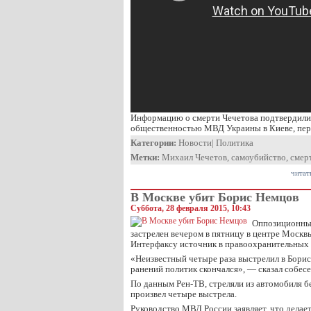
Информацию о смерти Чечетова подтвердили в
общественностью МВД Украины в Киеве, пе
Категории:
Новости
|
Политика
Метки:
Михаил Чечетов
,
самоубийство
,
смер
читат
В Москве убит Борис Немцов
Суббота, 28 февраля 2015, 10:43
Оппозиционны
застрелен вечером в пятницу в центре Москв
Интерфаксу источник в правоохранительных 
«Неизвестный четыре раза выстрелил в Бори
ранений политик скончался», — сказал собесе
По данным Рен-ТВ, стреляли из автомобиля б
произвел четыре выстрела.
Руководство МВД России заявляет, что делает