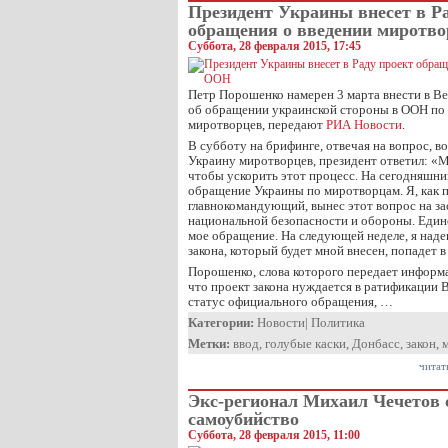
Президент Украины внесет в Р
обращения о введении миротв
Суббота, 28 февраля 2015, 17:45
Петр Порошенко намерен 3 марта внести в В
об обращении украинской стороны в ООН по 
миротворцев, передают
РИА Новости
.
В субботу на брифинге, отвечая на вопрос, в
Украину миротворцев, президент ответил: «М
чтобы ускорить этот процесс. На сегодняшни
обращение Украины по миротворцам. Я, как 
главнокомандующий, вынес этот вопрос на за
национальной безопасности и обороны. Еди
мое обращение. На следующей неделе, я надею
закона, который будет мной внесен, попадет в
Порошенко, слова которого передает информ
что проект закона нуждается в ратификации В
статус официального обращения, …
Категории:
Новости
|
Политика
Метки:
ввод
,
голубые каски
,
Донбасс
,
закон
,
читат
Экс-регионал Михаил Чечетов
самоубийство
Суббота, 28 февраля 2015, 11:00