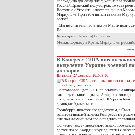
необходима для создания сухопутного корид
Россией Крымский полуостров. То есть речь и
Восточной Украине, «мосте по суше в Крым», 
Мариуполе. При этом начала атаки на Мариу
весной.
«Мы не считаем, что атака на Мариуполь буд
По …
Категории:
Новости
|
Политика
Метки:
коридор в Крым
,
Мариуполь
,
российс
читат
В Конгресс США внесли законо
выделении Украине военной по
долларов
Пятница, 27 февраля 2015, 9:36
Об этом сообщает ТАСС со ссылкой на аппар
законодательного органа. Авторы законопрое
представителей Конгресса США республикан
демократ Адам Смит.
Торнберри является председателем, а Смит 
комитета нижней палаты Конгресса по делам
них под документом свою подпись поставили
Согласно тексту внесенного законопроекта,
дается право, координируя действия с госсек
помощь, в том числе обучение, технику, ору