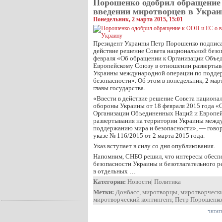
Порошенко одобрил обращение
введении миротворцев в Украи
Понедельник, 2 марта 2015, 15:01
Президент Украины Петр Порошенко подписал
действие решение Совета национальной безо
февраля «Об обращении к Организации Объе
Европейскому Союзу в отношении развертыв
Украины международной операции по подде
безопасности». Об этом в понедельник, 2 мар
главы государства.
«Ввести в действие решение Совета национа
обороны Украины от 18 февраля 2015 года «
Организации Объединенных Наций и Европей
развертывания на территории Украины межд
поддержанию мира и безопасности», — гово
указе № 116/2015 от 2 марта 2015 года.
Указ вступает в силу со дня опубликования.
Напомним, СНБО решил, что интересы обесп
безопасности Украины и безотлагательного 
в отдельных …
Категории:
Новости
|
Политика
Метки:
Донбасс
,
миротворцы
,
миротворческ
миротворческий контингент
,
Петр Порошенк
читат