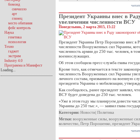
бомонд
читат
синчилло
арт
Президент Украины внес в Раду
глянец
увеличении численности ВСУ
место обитания
Понедельник, 2 марта 2015, 15:22
фейс контроль
Наука
генетика
психология
Президент Украины Петр Порошенко внес в Р
Техно
численности Вооруженных сил Украины, кот
гаджет
численность армии до 250 тыс. человек, в том
экстрим
военнослужащих.
Industry 4.0
Об этом сообщила пресс-служба главы госуда
Программа и Манифест
Кроме того, как отмечается в тексте законоп
Loading...
численность Вооруженных сил Украины увели
личного состава, призванного на военную сл
президента Украины о мобилизации, утвержд
Как сообщалось, ранее президент заявлял, чт
ВСУ будет доведена до 250 тыс. человек.
«Уже в этом году мы планируем довести чис
Украины до 250 тыс.», — заявил глава государ
Категории:
Новости
|
Политика
Метки:
вооруженные силы
,
вооруженные си
количество
,
Петр Порошенко
,
президент Укр
читат