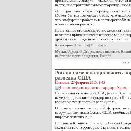
препятствий не вижу», — сказал он, отвечая 
нефтяным стратегическим месторождениям Р
«По стратегическим месторождениям пока та
Может быть, в том числе потому, что наши к
что комфортнее работать в партнерстве 50 на
отметил вице-премьер.
При этом, по его словам, есть отдельная тема
партнеры приглашаются в качестве минорита
другим месторождениям таких ограничений н
Категории:
Новости
|
Политика
Метки:
Аркадий Дворкович
,
заявление
,
Китай
нефтяные месторождения
,
Россия
читат
Россия намерена проложить к
разведка США
Пятница, 27 февраля 2015, 9:45
Национальной разведки США Джеймс Клэппер
намерена проложить коридор по суше в Крым,
весной могут напасть на Мариуполь.
Об этом он заявил в четверг, 26 февраля, во 
вооруженным силам Сената США, сообщает 
информагентство AFP.
По словам Клэппера, президент России Влад
захватить всю территорию Украины, а только 