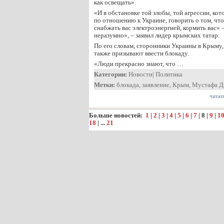
как освещать».
«И в обстановке той злобы, той агрессии, ко
по отношению к Украине, говорить о том, что
снабжать вас электроэнергией, кормить вас» 
неразумно», – заявил лидер крымских татар.
По его словам, сторонники Украины в Крыму,
также призывают ввести блокаду.
«Люди прекрасно знают, что …
Категории:
Новости
|
Политика
Метки:
блокада
,
заявление
,
Крым
,
Мустафа Д
читат
Больше новостей:
1
|
2
|
3
|
4
|
5
|
6
|
7
|
8
|
9
|
1
18
| ...
21