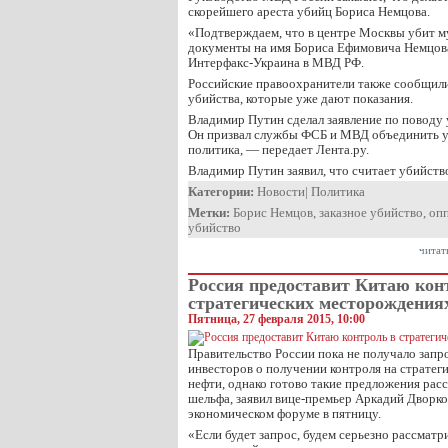
скорейшего ареста убийц Бориса Немцова.
«Подтверждаем, что в центре Москвы убит м
документы на имя Бориса Ефимовича Немцов
Интерфакс-Украина в МВД РФ.
Российские правоохранители также сообщили,
убийства, которые уже дают показания.
Владимир Путин сделал заявление по поводу 
Он призвал службы ФСБ и МВД объединить у
политика, — передает Лента.ру.
Владимир Путин заявил, что считает убийст
Категории:
Новости
|
Политика
Метки:
Борис Немцов
,
заказное убийство
,
оп
убийство
читат
Россия предоставит Китаю кон
стратегических месторождения
Пятница, 27 февраля 2015, 10:00
Правительство России пока не получало запр
инвесторов о получении контроля на страте
нефти, однако готово такие предложения рас
шельфа, заявил вице-премьер Аркадий Дворк
экономическом форуме в пятницу.
«Если будет запрос, будем серьезно рассматр