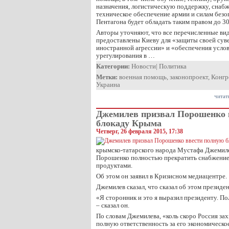
назначения, логистическую поддержку, снабж
техническое обеспечение армии и силам безо
Пентагона будет обладать таким правом до 30
Авторы уточняют, что все перечисленные в
предоставлены Киеву для «защиты своей сув
иностранной агрессии» и «обеспечения усло
урегулирования в …
Категории:
Новости
|
Политика
Метки:
военная помощь
,
законопроект
,
Конгр
Украина
читат
Джемилев призвал Порошенко 
блокаду Крыма
Четверг, 26 февраля 2015, 17:38
крымско-татарского народа Мустафа Джемиле
Порошенко полностью прекратить снабжение
продуктами.
Об этом он заявил в Кризисном медиацентре.
Джемилев сказал, что сказал об этом презид
«Я сторонник и это я выразил президенту. По
– сказал он.
По словам Джемилева, «коль скоро Россия зах
полную ответственность за его экономическое