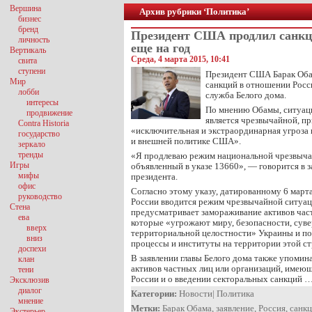
Вершина
Архив рубрики ‘Политика’
бизнес
бренд
Президент США продлил санкц
личность
еще на год
Вертикаль
Среда, 4 марта 2015, 10:41
свита
ступени
Президент США Барак Оба
Мир
санкций в отношении Росси
лобби
служба Белого дома.
интересы
По мнению Обамы, ситуац
продвижение
является чрезвычайной, пр
Contra Historia
«исключительная и экстраординарная угроза
государство
и внешней политике США».
зеркало
тренды
«Я продлеваю режим национальной чрезвыча
Игры
объявленный в указе 13660», — говорится в 
мифы
президента.
офис
Согласно этому указу, датированному 6 март
руководство
России вводится режим чрезвычайной ситуац
Стена
предусматривает замораживание активов час
ева
которые «угрожают миру, безопасности, суве
вверх
территориальной целостности» Украины и п
вниз
процессы и институты на территории этой с
доспехи
В заявлении главы Белого дома также упомин
клан
активов частных лиц или организаций, имеющ
тени
России и о введении секторальных санкций 
Эксклюзив
диалог
Категории:
Новости
|
Политика
мнение
Метки:
Барак Обама
,
заявление
,
Россия
,
санк
Экстерьер