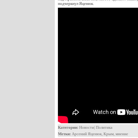
подчеркнул Яценюк.
Категории:
Новости
|
Политика
Метки:
Арсений Яценюк
,
Крым
,
мнение