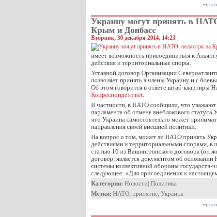
читат
Украину могут принять в НАТО
Крым и Донбасс
Вторник, 30 декабря 2014, 14:23
имеет возможность присоединиться к Альянсу
действия и территориальные споры.
Уставной договор Организации Североатлант
позволяет принять в члены Украину и c боев
Об этом говорится в ответе штаб-квартиры Н
Корреспондент.net
.
В частности, в НАТО сообщили, что уважают
парламента об отмене внеблокового статуса 
что Украина самостоятельно может принимат
направления своей внешней политики.
На вопрос о том, может ли НАТО принять Ук
действиями и территориальными спорами, в 
статью 10 из Вашингтонского договора (он ж
договор, является документом об основании
системы коллективной обороны государств-чл
следующее: «Для присоединения к настояще
Категории:
Новости
|
Политика
Метки:
НАТО
,
принятие
,
Украина
читат