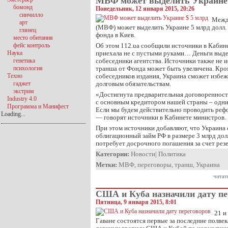
МВФ может выделить Украине 
бомонд
Понедельник, 12 января 2015, 20:26
синчилло
Межд
арт
(МВФ) может выделить Украине 5 млрд долл. 
глянец
фонда в Киев.
место обитания
фейс контроль
Об этом 112.ua сообщили источники в Кабин
Наука
приехала не с пустыми руками… Деньги выд
генетика
собеседники агентства. Источники также не 
психология
транша от Фонда может быть увеличена. Кром
Техно
собеседников издания, Украина сможет избе
гаджет
долговым обязательствам.
экстрим
«Достигнута предварительная договоренност
Industry 4.0
с основным кредитором нашей страны – одни
Программа и Манифест
Если мы будем действительно проводить рефо
Loading...
— говорят источники в Кабинете министров.
При этом источники добавляют, что Украина
облигационный займ РФ в размере 3 млрд долл
потребует досрочного погашения за счет резе
Категории:
Новости
|
Политика
Метки:
МВФ
,
переговоры
,
транш
,
Украина
читат
США и Куба назначили дату пе
Пятница, 9 января 2015, 8:01
21 и
Гаване состоятся первые за последние полве