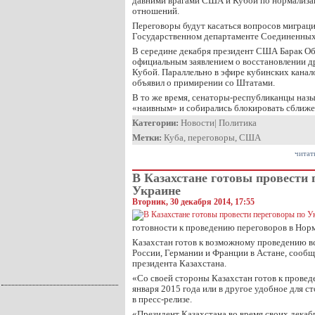
давними врагами США и Кубой по нормализа
отношений.
Переговоры будут касаться вопросов миграци
Государственном департаменте Соединенны
В середине декабря президент США Барак Об
официальным заявлением о восстановлении 
Кубой. Параллельно в эфире кубинских канал
объявил о примирении со Штатами.
В то же время, сенаторы-республиканцы на
«наивным» и собирались блокировать сближе
Категории:
Новости
|
Политика
Метки:
Куба
,
переговоры
,
США
читат
В Казахстане готовы провести 
Украине
Вторник, 30 декабря 2014, 17:55
готовности к проведению переговоров в Нор
Казахстан готов к возможному проведению в
России, Германии и Франции в Астане, сообщ
президента Казахстана.
«Со своей стороны Казахстан готов к провед
января 2015 года или в другое удобное для с
в пресс-релизе.
«Президент Казахстана во время своих декабр