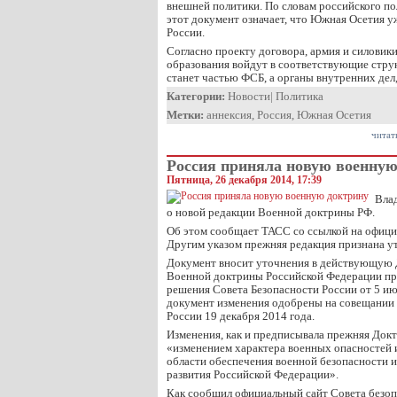
внешней политики. По словам российского по
этот документ означает, что Южная Осетия у
России.
Согласно проекту договора, армия и силовик
образования войдут в соответствующие стру
станет частью ФСБ, а органы внутренних дел
Категории:
Новости
|
Политика
Метки:
аннексия
,
Россия
,
Южная Осетия
читат
Россия приняла новую военную
Пятница, 26 декабря 2014, 17:39
Вла
о новой редакции Военной доктрины РФ.
Об этом сообщает ТАСС со ссылкой на офици
Другим указом прежняя редакция признана у
Документ вносит уточнения в действующую 
Военной доктрины Российской Федерации пр
решения Совета Безопасности России от 5 ию
документ изменения одобрены на совещании 
России 19 декабря 2014 года.
Изменения, как и предписывала прежняя Доктр
«изменением характера военных опасностей и
области обеспечения военной безопасности и
развития Российской Федерации».
Как сообщил официальный сайт Совета безоп