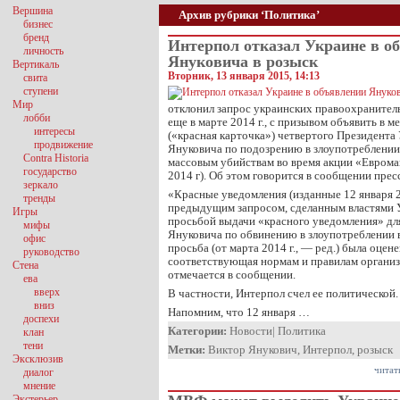
Вершина
Архив рубрики ‘Политика’
бизнес
бренд
Интерпол отказал Украине в о
личность
Януковича в розыск
Вертикаль
Вторник, 13 января 2015, 14:13
свита
ступени
Мир
отклонил запрос украинских правоохранител
лобби
еще в марте 2014 г., с призывом объявить в
интересы
(«красная карточка») четвертого Президента
продвижение
Януковича по подозрению в злоупотреблении
Contra Historia
массовым убийствам во время акции «Евромай
государство
2014 г). Об этом говорится в сообщении пре
зеркало
«Красные уведомления (изданные 12 января 20
тренды
предыдущим запросом, сделанным властями У
Игры
просьбой выдачи «красного уведомления» дл
мифы
Януковича по обвинению в злоупотреблении в
офис
просьба (от марта 2014 г., — ред.) была оцен
руководство
соответствующая нормам и правилам организ
Стена
отмечается в сообщении.
ева
вверх
В частности, Интерпол счел ее политической.
вниз
Напомним, что 12 января …
доспехи
Категории:
Новости
|
Политика
клан
тени
Метки:
Виктор Янукович
,
Интерпол
,
розыск
Эксклюзив
читат
диалог
мнение
Экстерьер