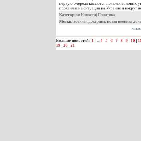
первую очередь касаются появления новых у
проявились в ситуации на Украине и вокруг не
Категории:
Новости
|
Политика
Метки:
военная доктрина
,
новая военная док
читат
Больше новостей:
1
| ...
4
|
5
|
6
|
7
|
8
|
9
|
10
|
1
19
|
20
|
21