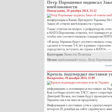
Петр Порошенко подписал Зако
внеблоковости
Понедельник, 29 декабря 2014, 15:12
конференции в Киеве Президент Украины Пе
Закон об отмене внеблоковости страны.
Также отвечая на вопрос о референдуме отн
в НАТО Порошенко отметил, что планирует р
чтобы она соответствовала стандартам НАТО
«И когда Украина будет соответствовать стан
сделано в течение 5-6 лет в рамках стратегии
определится, вступать ли стране в НАТО», —
Категории:
Новости
|
Политика
Метки:
внеблоковый статус
,
Петр Порошенко
читат
Кремль подтвердил поставки у
Воскресенье, 28 декабря 2014, 11:09
информацию о готовящихся поставках на Укра
Как сообщил агентству ТАСС пресс-секретар
Дмитрий Песков, поставки будут проводиться 
Украина так и не внесла предоплату.
Информация о поставках угля и электроэнерг
вечером 26 декабря на сайте украинского ми