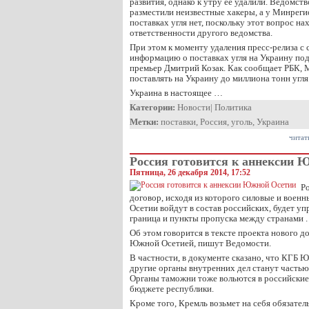
развития, однако к утру ее удалили. Ведомст
разместили неизвестные хакеры, а у Минрег
поставках угля нет, поскольку этот вопрос на
ответственности другого ведомства.
При этом к моменту удаления пресс-релиза с 
информацию о поставках угля на Украину под
премьер Дмитрий Козак. Как сообщает РБК, 
поставлять на Украину до миллиона тонн угля
Украина в настоящее …
Категории:
Новости
|
Политика
Метки:
поставки
,
Россия
,
уголь
,
Украина
читат
Россия готовится к аннексии 
Пятница, 26 декабря 2014, 17:52
Р
договор, исходя из которого силовые и вое
Осетии войдут в состав российских, будет у
граница и пункты пропуска между странами .
Об этом говорится в тексте проекта нового д
Южной Осетией, пишут Ведомости.
В частности, в документе сказано, что КГБ Ю
другие органы внутренних дел станут частью
Органы таможни тоже вольются в российские,
бюджете республики.
Кроме того, Кремль возьмет на себя обязател