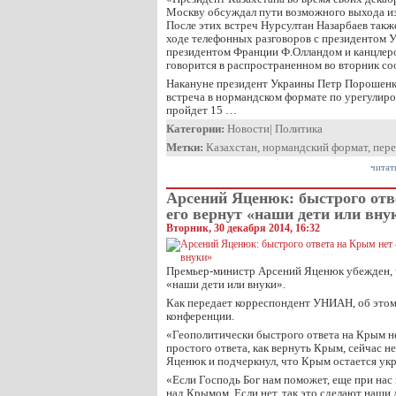
Москву обсуждал пути возможного выхода из
После этих встреч Нурсултан Назарбаев такж
ходе телефонных разговоров с президентом 
президентом Франции Ф.Олландом и канцлер
говорится в распространенном во вторник с
Накануне президент Украины Петр Порошенко
встреча в нормандском формате по урегулир
пройдет 15 …
Категории:
Новости
|
Политика
Метки:
Казахстан
,
нормандский формат
,
пер
читат
Арсений Яценюк: быстрого отв
его вернут «наши дети или вну
Вторник, 30 декабря 2014, 16:32
Премьер-министр Арсений Яценюк убежден, 
«наши дети или внуки».
Как передает корреспондент УНИАН, об этом 
конференции.
«Геополитически быстрого ответа на Крым нет
простого ответа, как вернуть Крым, сейчас н
Яценюк и подчеркнул, что Крым остается ук
«Если Господь Бог нам поможет, еще при нас
над Крымом. Если нет, так это сделают наши 