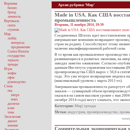
Вершина
Архив рубрики ‘Мир’
бизнес
бренд
Made in USA. Как США восста
личность
промышленность
Вертикаль
Вторник, 11 ноября 2014, 19:59
свита
ступени
Мир
Соединенных Штатах идет восстановление 
лобби
американские компании возвращают произво
интересы
стран на родину. Способствуют этому низкие
продвижение
наличие квалифицированной рабочей силы
Contra Historia
В то время как промышленное производство 
государство
развивающихся и развитых экономик, на аме
зеркало
заводах заметно оживление. Согласно опубли
тренды
данным Института управления поставками (I
Игры
промпроизводства США вырос с 56,6 в сентяб
мифы
года. Это уже второе возвращение индекса н
офис
(максимальный уровень с марта 2011-го).
руководство
Стена
Американская промышленность рапортует об
ева
заказов — суммарный объем промпроизводств
вверх
оказался на самом высоком уровне с мая 2004
вниз
октябре 2014 года) могут означать, что эко
доспехи
Категории:
Мир
|
тренды
клан
Метки:
индустрия
,
промпроизводство
,
промы
тени
Эксклюзив
читат
диалог
мнение
Сомнительная экономическая 
Экстерьер