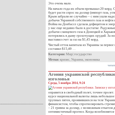
Это очень мало.
На начало года их объем превышал 20 млрд. 
будет расти спрос на доллар (импорт газа, угля
Крым забрали не случайно – с ним ушли над
добычи Украиной собственного газа и нефти
Война на Донбассе сделала дефицитом и энер
у нас еще недавно было в достатке. Радужны
добычи сланцевого газа в Донецкой и Харько
потерялись в дыму грохочущих орудий. За н
выставил счет за газ на $1,45 млрд.
Чистый отток капитала из Украины за первое
составил $15,49 …
Категории:
Мир
|
государство
Метки:
кризис
,
Украина
,
экономика
читат
Агония украинской республики
изголовья
Среда, 5 ноября 2014, 9:24
оправится в свободный полет, точнее пролет
курсе национальной валюты лишь небольшое 
трупных пятен, проявившихся на теле Украи
финансистом, чтобы спрогнозировать стреми
– 21 гривна за доллар, с возможным откатом д
оптимистичный прогноз. Когда возобновятся 