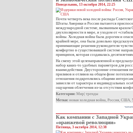
Понедельник, 13 октября 2014, 22:25
Почти четверть века после распада Советск
Штаты Америки и Россия пытаются приспосо
международной системе, вызванным крахом 
двухполярности в мире, и уходом от «стабил
войны. Холодная война была дорогим и опас
крайней мере, она была довольно предсказуе
принимающие решения руководители чувство
комфортно в существовавшей системе напра
принципов, которая создавалась десятилетиям
На смену этой целенаправленной и предсказу
набор каких-то удобных параметров для рос
взаимодействия. Двусторонние отношения п
приливов и отливов на общем фоне потеплени
отношения подкреплялись общими интересами
зависели от характера и индивидуальных осо
ощущения облегчения из-за отсутствия конф
Категории:
Мир
|
тренды
Метки:
новая холодная война
,
Россия
,
США
,
читат
Как компании с Западной Укр
«оранжевой революции»
Пятница, 3 октября 2014, 12:38