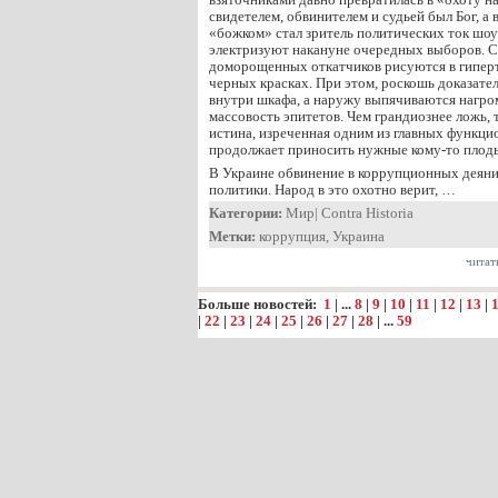
свидетелем, обвинителем и судьей был Бог, а 
«божком» стал зритель политических ток шоу 
электризуют накануне очередных выборов. 
доморощенных откатчиков рисуются в гипер
черных красках. При этом, роскошь доказате
внутри шкафа, а наружу выпячиваются нагр
массовость эпитетов. Чем грандиознее ложь, т
истина, изреченная одним из главных функци
продолжает приносить нужные кому-то плод
В Украине обвинение в коррупционных деян
политики. Народ в это охотно верит, …
Категории:
Мир
|
Contra Historia
Метки:
коррупция
,
Украина
читат
Больше новостей:
1
| ...
8
|
9
|
10
|
11
|
12
|
13
|
|
22
|
23
|
24
|
25
|
26
|
27
|
28
| ...
59