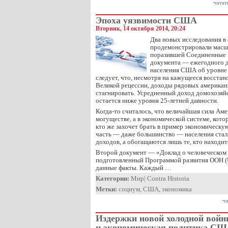
читат
Эпоха уязвимости США
Вторник, 14 октября 2014, 20:24
Два новых исследования в
продемонстрировали масш
поразившей Соединенные 
документа — ежегодного 
населения США об уровне
следует, что, несмотря на кажущееся восстан
Великой рецессии, доходы рядовых америка
стагнировать. Усредненный доход домохозяй
остается ниже уровня 25-летней давности.
Когда-то считалось, что величайшая сила Аме
могуществе, а в экономической системе, кото
кто же захочет брать в пример экономическу
часть — даже большинство — населения сталк
доходов, а обогащаются лишь те, кто находит
Второй документ — «Доклад о человеческом 
подготовленный Программой развития ООН 
данные факты. Каждый …
Категории:
Мир
|
Contra Historia
Метки:
социум
,
США
,
экономика
чи
Издержки новой холодной войн
и экономическая политика С