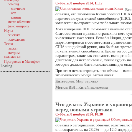
Суббота, 8 ноября 2014, 11:17
бомонд
синчилло
Все
арт
объявил, что экономика Китая обгонит США 
глянец
паритета покупательной способности (ППС). 
место обитания
комплексным отражением глобального эконом
фейс контроль
Хотя измерение ППС помогает в какой-то сте
Наука
благосостоянин в разных странах, на него су
генетика
численность населения. Если бы Индия, десят
психология
мире, измерялась в соответствии с рыночным
Техно
США и индийской рупии, она бы была третье
гаджет
покупательной способности. Кроме того, о 
экстрим
параметрах, такие как стоимость импортной 
Industry 4.0
двигателя для истребителей, лучше судить п
Программа и Манифест
которые должны быть использованы для оплат
Loading...
При этом нельзя отрицать, что объем — важн
экономической мощи. Китай имеет …
Категории:
Мир
|
зеркало
Метки:
ВВП
,
Китай
,
экономика
чи
Что делать Украине и украинц
перед новыми угрозами
Суббота, 8 ноября 2014, 10:30
объявил о сегодняшних объемах золотовалют
они сократились на 23,2% — до 12,6 млрд. до