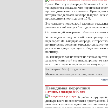
Ирл из Института Джорджа Мейсона и Скотт 
университета доказали, что «оранжевая рев
производительность экономики. Правда, это 
которые поддержали Виктора Ющенко: в неко
производительности достиг 15%.
Это связано с поддержкой властями отдельны
увеличили свой выпуск благодаря перераспр
От революций выигрывают близкие к новым в
Украина для исследователей стала примером 
переворот. Их, в первую очередь, интересова
политические волнения отражаются на эконо
разрывают существующие в обществе связи 
политику.
То, как переворот повлияет на экономику той 
характеристик этой страны, например, от кач
некоторых случаях перевороты стимулируют
Категории:
Мир
|
государство
Метки:
оранжевая революция
,
экономика
читат
Невидимая коррупция
Пятница, 3 октября 2014, 6:04
Борьба с коррупцией 
дискурс всего постсоветского пространства. 
увенчалась успехом, где-то коррупция лишь у
взяточниками давно превратилась в «охоту на