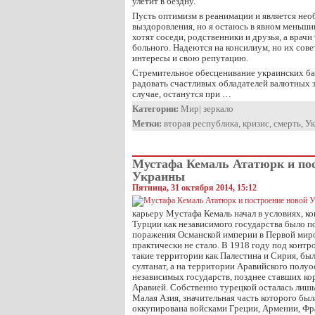
улетит в бездну.
Пусть оптимизм в реанимации и является не
выздоровления, но я остаюсь в явном меньши
хотят соседи, родственники и друзья, а врач
больного. Надеются на консилиум, но их сове
интересы и свою репутацию.
Стремительное обесценивание украинских ба
радовать счастливых обладателей валютных з
случае, останутся при …
Категории:
Мир
|
зеркало
Метки:
вторая республика
,
кризис
,
смерть
,
Ук
Мустафа Кемаль Ататюрк и пос
Украины
Пятница, 31 октября 2014, 15:12
карьеру Мустафа Кемаль начал в условиях, к
Турции как независимого государства было п
поражения Османской империи в Первой миро
практически не стало. В 1918 году под конт
такие территории как Палестина и Сирия, бы
султанат, а на территории Аравийского полуо
независимых государств, позднее ставших ко
Аравией. Собственно турецкой осталась лиш
Малая Азия, значительная часть которого был
оккупирована войсками Греции, Армении, Фр