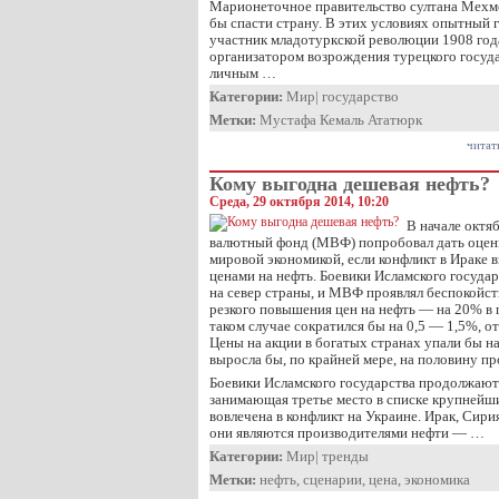
Марионеточное правительство султана Мехмед
бы спасти страну. В этих условиях опытный
участник младотуркской революции 1908 года
организатором возрождения турецкого госуд
личным …
Категории:
Мир
|
государство
Метки:
Мустафа Кемаль Ататюрк
читат
Кому выгодна дешевая нефть?
Среда, 29 октября 2014, 10:20
В начале окт
валютный фонд (МВФ) попробовал дать оценк
мировой экономикой, если конфликт в Ираке в
ценами на нефть. Боевики Исламского госуда
на север страны, и МВФ проявлял беспокойс
резкого повышения цен на нефть — на 20% в 
таком случае сократился бы на 0,5 — 1,5%, о
Цены на акции в богатых странах упали бы на
выросла бы, по крайней мере, на половину п
Боевики Исламского государства продолжают
занимающая третье место в списке крупнейш
вовлечена в конфликт на Украине. Ирак, Сири
они являются производителями нефти — …
Категории:
Мир
|
тренды
Метки:
нефть
,
сценарии
,
цена
,
экономика