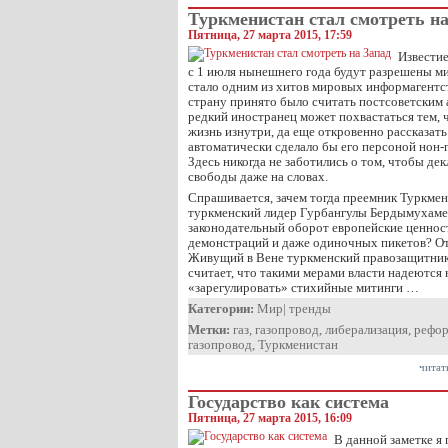
Туркменистан стал смотреть на
Пятница, 27 марта 2015, 17:59
Известие
с 1 июля нынешнего года будут разрешены м
стало одним из хитов мировых информагентст
страну принято было считать постсоветским
редкий иностранец может похвастаться тем, 
жизнь изнутри, да еще откровенно рассказать
автоматически сделало бы его персоной нон-
Здесь никогда не заботились о том, чтобы де
свободы даже на словах.
Спрашивается, зачем тогда преемник Туркм
туркменский лидер Гурбангулы Бердымухамед
законодательный оборот европейские ценност
демонстраций и даже одиночных пикетов? От
Живущий в Вене туркменский правозащитник
считает, что такими мерами власти надеются 
«зарегулировать» стихийные митинги …
Категории:
Мир
|
тренды
Метки:
газ
,
газопровод
,
либерализация
,
рефо
газопровод
,
Туркменистан
читат
Государство как система
Пятница, 27 марта 2015, 16:09
В данной заметке я