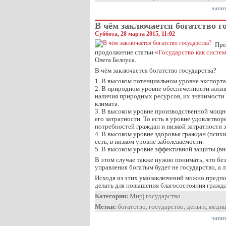
читат
В чём заключается богатство г
Суббота, 28 марта 2015, 11:02
Пре
продолжение статьи «
Государство как систем
Олега Белоуса.
В чём заключается богатство государства?
1. В высоком потенциальном уровне экспорта
2. В природном уровне обеспеченности жизни.
наличия природных ресурсов, их значимости 
климата.
3. В высоком уровне производственной мощно
его затратности. То есть в уровне удовлетво
потребностей граждан и низкой затратности 
4. В высоком уровне здоровья граждан (психи
есть, в низком уровне заболеваемости.
5. В высоком уровне эффективной защиты (вн
В этом случае также нужно понимать, что бе
управления богатым будет не государство, а л
Исходя из этих умозаключений можно предпо
делать для повышения благосостояния гражда
Категории:
Мир
|
государство
Метки:
богатство
,
государство
,
деньги
,
меди
читат