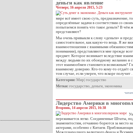
деньги как явление
Четверг, 16 апреля 2015, 5:23
мире всё имеет свою суть, предназначение, т
определённые задачи в соответствии со свои
попытаемся понять что такое деньги? В чём ж
представляют?
Мы очень привыкли к слову «деньги» и предс
самостоятельное, как какую-то вещь. Я же ви
взаимоотношения с взаимными обязанностями.
понимании), представляются мне прежде всего 
предмет. Которое возникает вследствие взаи
между людьми по их обоюдному желанию и со
этот взаимообмен становится возможным? Гл
взаимному доверию. Кто-то кому-то отдаёт св
том случае, если уверен, что вскоре получит
Категории:
Мир
|
государство
Метки:
государство
,
деньги
,
экономика
читат
Лидерство Америки в многопо
Вторник, 14 апреля 2015, 16:38
Ух
переживается легко. Соединенные Штаты, п
знаменитостям, отчаянно борются за место н
актерами, особенно с Китаем. Приближающие
Международного валютного фонда и Всемир