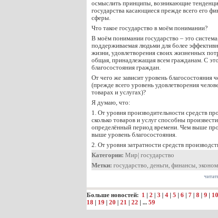
осмыслить принципы, возникающие тенденци
государства касающиеся прежде всего его ф
сферы.
Что такое государство в моём понимании?
В моём понимании государство – это система,
поддерживаемая людьми для более эффективн
жизни, удовлетворения своих жизненных пот
общая, принадлежащая всем гражданам. С это
благосостояния граждан.
От чего же зависит уровень благосостояния ч
(прежде всего уровень удовлетворения челов
товарах и услугах)?
Я думаю, что:
1. От уровня производительности средств прои
сколько товаров и услуг способны произвести
определённый период времени. Чем выше про
выше уровень благосостояния.
2. От уровня затратности средств производст
Категории:
Мир
|
государство
Метки:
государство
,
деньги
,
финансы
,
эконом
читат
Больше новостей:
1
|
2
|
3
|
4
|
5
|
6
|
7
|
8
|
9
|
1
18
|
19
|
20
|
21
|
22
| ...
59