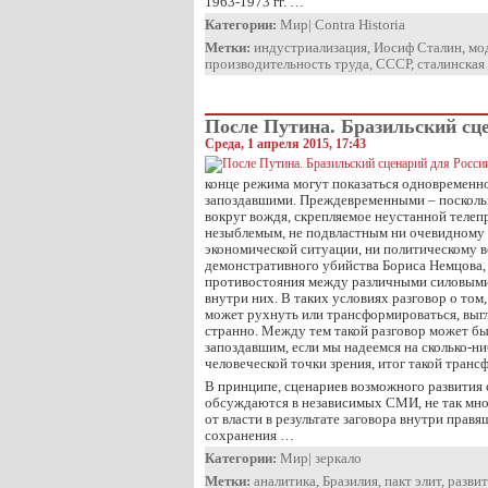
1963-1973 гг. …
Категории:
Мир
|
Contra Historia
Метки:
индустриализация
,
Иосиф Сталин
,
мо
производительность труда
,
СССР
,
сталинская
После Путина. Бразильский сц
Среда, 1 апреля 2015, 17:43
конце режима могут показаться одновременн
запоздавшими. Преждевременными – посколь
вокруг вождя, скрепляемое неустанной телеп
незыблемым, не подвластным ни очевидному
экономической ситуации, ни политическому 
демонстративного убийства Бориса Немцова,
противостояния между различными силовыми
внутри них. В таких условиях разговор о том
может рухнуть или трансформироваться, выгл
странно. Между тем такой разговор может бы
запоздавшим, если мы надеемся на сколько-н
человеческой точки зрения, итог такой транс
В принципе, сценариев возможного развития
обсуждаются в независимых СМИ, не так мно
от власти в результате заговора внутри прав
сохранения …
Категории:
Мир
|
зеркало
Метки:
аналитика
,
Бразилия
,
пакт элит
,
разви