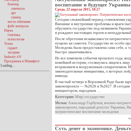
воспитание и будущее Украины
бомонд
синчилло
Среда, 22 апреля 2015, 18:27
арт
глянец
Сегодня сложнейший период становления укр
место обитания
Внешние и внутренние проблемы и враги пыт
фейс контроль
обрушить государство под названием Украина
Наука
и рождают настоящих героев и неподдельный
генетика
После обретения независимости патриотичес
психология
пущено на самотек. Государство не особо пр
Техно
Молодежь была предоставлена сама себе, а 
гаджет
быстро заканчивались.
экстрим
Industry 4.0
Но все изменили события прошлого года, когд
Программа и Манифест
новейшей истории, столкнулась лицом к лицу 
Loading...
вторжением и вооруженным сепаратизмом. И 
законодательные инициативы, о которых пойд
никогда.
В чистый четверг в Верховной Раде были зар
законопроекта — №2626 и №2627. И сегодня 
инициатором, народным …
Категории:
Мир
|
государство
Метки:
Александр Горбунов
,
военно-патриот
законопроект
,
народный депутат Украины
,
На
патриотическое воспитание молодежи
чи
Суть денег в экономике. Деньг