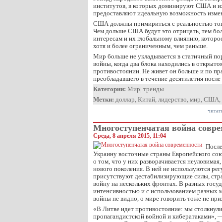
институтов, в которых доминируют США и и
предоставляют идеальную возможность изме
США должны примириться с реальностью того
Чем дольше США будут это отрицать, тем бол
интересам и их глобальному влиянию, которо
хотя и более ограниченным, чем раньше.
Мир больше не укладывается в статичный по
войны, когда два блока находились в открыт
противостоянии. Не живет он больше и по пр
преобладавшего в течение десятилетия после
Категории:
Мир
|
тренды
Метки:
доллар
,
Китай
,
лидерство
,
мир
,
США
,
читат
Многоступенчатая война совре
Среда, 8 апреля 2015, 11:04
После
Украину восточные страны Европейского сою
о том, что у них разворачивается неуловимая
нового поколения. В ней не используются рег
присутствуют дестабилизирующие силы, страх
войну на нескольких фронтах. В разных госуд
интенсивностью и с использованием разных м
войны не видно, о мире говорить тоже не при
«В Литве идет противостояние: мы столкнул
пропагандистской войной и кибератаками», 