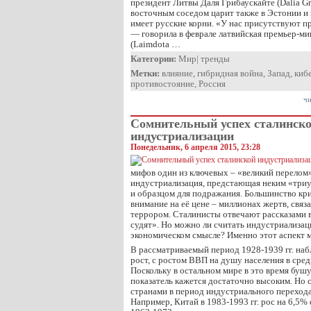
президент Литвы Даля Грибаускайте (Dalia Gr
восточным соседом царит также в Эстонии и 
имеет русские корни. «У нас присутствуют п
— говорила в феврале латвийская премьер-м
(Laimdota …
Категории:
Мир
|
тренды
Метки:
влияние
,
гибридная война
,
Запад
,
киб
противостояние
,
Россия
чи
Сомнительный успех сталинск
индустриализации
Понедельник, 6 апреля 2015, 23:28
мифов один из ключевых – «великий перелом»
индустриализация, предстающая неким «три
и образцом для подражания. Большинство кр
внимание на её цене – миллионах жертв, связ
террором. Сталинисты отвечают рассказами в
судят». Но можно ли считать индустриализац
экономическом смысле? Именно этот аспект м
В рассматриваемый период 1928-1939 гг. на
рост, c ростом ВВП на душу населения в сре
Поскольку в остальном мире в это время бушу
показатель кажется достаточно высоким. Но 
странами в период индустриального перехода
Например, Китай в 1983-1993 гг. рос на 6,5%