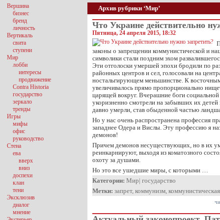
Вершина
Архив рубрики ‘Мир’
бизнес
бренд
Что Украине действительно ну
личность
Пятница, 24 апреля 2015, 18:32
Вертикаль
свита
П
ступени
законы о запрещении коммунистической и на
Мир
символики стали поздним эхом развалившегос
лобби
Эти отголоски умершей эпохи бродили по р
интересы
районных центров и сел, голосовали на цент
продвижение
ностальгирующем меньшинстве. К восточным
Contra Historia
увеличивалось прямо пропорционально нищет
государство
царящей вокруг. Вчерашние боги социальной
зеркало
укоризненно смотрели на забывших их детей 
тренды
давно умерли, став обыденной частью ландш
Игры
Но у нас очень распространена профессия пр
мифы
западнее Одера и Вислы. Эту профессию я н
офис
демонов!
руководство
Причем демонов несуществующих, но в их у
Стена
реинкарнируют, выходя из коматозного состоя
ева
охоту за душами.
вверх
вниз
Но это все ушедшие миры, с которыми …
доспехи
Категории:
Мир
|
государство
клан
тени
Метки:
запрет
,
коммунизм
,
коммунистическая
Эксклюзив
чи
диалог
мнение
Актуальный законопроект. Пат
Экстерьер