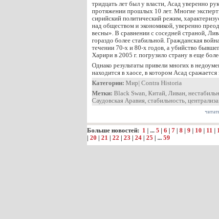
тридцать лет был у власти, Асад уверенно ру
протяжении прошлых 10 лет. Многие эксперт
сирийский политический режим, характериз
над обществом и экономикой, уверенно прео
весны». В сравнении с соседней страной, Ли
гораздо более стабильной. Гражданская войн
течении 70-х и 80-х годов, а убийство бывш
Харири в 2005 г. погрузило страну в еще боле
Однако результаты привели многих в недоум
находится в хаосе, в котором Асад сражается
Категории:
Мир
|
Contra Historia
Метки:
Black Swan
,
Китай
,
Ливан
,
нестабиль
Саудовская Аравия
,
стабильность
,
централиза
читат
Больше новостей:
1
| ...
5
|
6
|
7
|
8
|
9
|
10
|
11
|
|
20
|
21
|
22
|
23
|
24
|
25
| ...
59