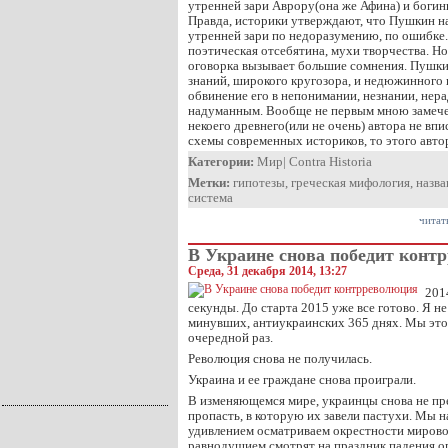
утренней зари Аврору(она же Афина) и боги
Правда, историки утверждают, что Пушкин н
утренней зари по недоразумению, по ошибке. 
поэтическая отсебятина, мухи творчества. Но
оговорка вызывает большие сомнения. Пушки
знаний, широкого кругозора, и недюжинного 
обвинение его в непонимании, незнании, нер
надуманным. Вообще не первым мною замечен
некоего древнего(или не очень) автора не вп
схемы современных историков, то этого автор
Категории:
Мир
|
Contra Historia
Метки:
гипотезы
,
греческая мифология
,
назва
система
читат
В Украине снова победит конт
Среда, 31 декабря 2014, 13:27
201
секунды. До старта 2015 уже все готово. Я н
минувших, антиукраинских 365 днях. Мы это 
очередной раз.
Революция снова не получилась.
Украина и ее граждане снова проиграли.
В изменяющемся мире, украинцы снова не пр
пропасть, в которую их завели пастухи. Мы н
удивлением осматриваем окрестности мировой
равнодушием смотрят на праздник падения о