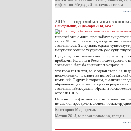
Метки:
альтернативный взгляд
,
Апполон
,
Гер
мифология
,
Меркурий
,
солнечная система
читат
2015 — год глобальных эконом
Понедельник, 29 декабря 2014, 14:47
мировой экономикой произойдут существенны
стран 2015-й принесет надежду на значитель
экономической ситуации, однако существует 
могут еще больше усугубить уже существую
Существует несколько факторов риска: цены 
проблемы Украины и России, самочувствие к
экономик и борьба с кризисом в еврозоне.
Что касается нефти, то, с одной стороны, пад
положительно повлияет на потребительский с
компаний. С другой стороны, аналитики пред
обрушение цен может создать «кредитный ст
экономики Венесуэлы и Ирана, а также коснет
отрасли США.
От цены на нефть зависит и экономическое б
не сможет преодолеть экономические трудн
Категории:
Мир
|
тренды
Метки:
2015
,
мировая экономика
,
тренды
читат