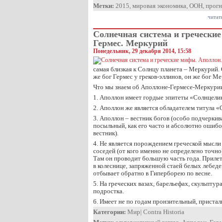
Метки:
2015
,
мировая экономика
,
ООН
,
прог
читат
Солнечная система и гречески
Гермес. Меркурий
Понедельник, 29 декабря 2014, 15:58
самая близкая к Солнцу планета – Меркурий.
же бог Гермес у греков-эллинов, он же бог М
Что мы знаем об Аполлоне-Гермесе-Меркури
1. Аполлон имеет гордые эпитеты «Солнцели
2. Аполлон же является обладателем титула 
3. Аполлон – вестник богов (особо подчеркив
посыльный, как его часто и абсолютно ошибо
вестник).
4. Не является порождением греческой мысли
соседей (от кого именно не определено точно
Там он проводит большую часть года. Прилет
в колеснице, запряженной стаей белых лебеде
отбывает обратно в Гиперборею по весне.
5. На греческих вазах, барельефах, скульпту
подростка.
6. Имеет не по годам пронзительный, приста
Категории:
Мир
|
Contra Historia