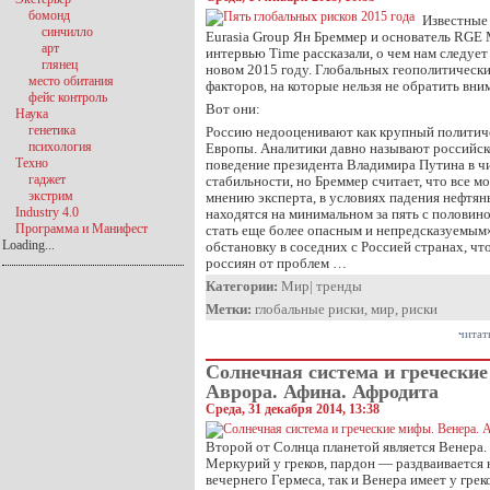
бомонд
Известные 
синчилло
Eurasia Group Ян Бреммер и основатель RGE 
арт
интервью Time рассказали, о чем нам следует 
глянец
новом 2015 году. Глобальных геополитическ
место обитания
факторов, на которые нельзя не обратить вни
фейс контроль
Вот они:
Наука
генетика
Россию недооценивают как крупный политиче
психология
Европы. Аналитики давно называют российск
Техно
поведение президента Владимира Путина в ч
гаджет
стабильности, но Бреммер считает, что все м
экстрим
мнению эксперта, в условиях падения нефтян
Industry 4.0
находятся на минимальном за пять с половин
Программа и Манифест
стать еще более опасным и непредсказуемым
Loading...
обстановку в соседних с Россией странах, ч
россиян от проблем …
Категории:
Мир
|
тренды
Метки:
глобальные риски
,
мир
,
риски
читат
Солнечная система и греческие
Аврора. Афина. Афродита
Среда, 31 декабря 2014, 13:38
Второй от Солнца планетой является Венера.
Меркурий у греков, пардон — раздваивается 
вечернего Гермеса, так и Венера имеет у гре