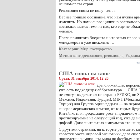
конгломерата стран.
Революция снова не получилась.
Вернее пришло осознание, что нам нужна арм
изменить. Но нами снова цинично воспользов
воспользовались теми из нас, кто еще не обжи
меньше.
После принятого бюджета и итоговых пресс-
менеджеров я уже нисколько …
Категории:
Мир
|
государство
Метки:
контрреволюция
,
революция
,
Украина
чи
США снова на коне
Среда, 31 декабря 2014, 12:20
Для ближайших перспек
уже есть подходящая аббревиатура — США. В
не смогут выделиться ни страны БРИКС, ни 
Мексика, Индонезия, Турция), MINT (Мексика
Турция) или Группа одиннадцати — на перво
североамериканских штатов, от которых будет
Китай, хотя и продолжает рост в приличном т
прогнозируемые на следующий год, уже давн
цифрой. Дополнительных импульсов это не пр
С другими странами, на которые раньше возл
касается роста мировой экономики, дела еще 
проведение чемпионата мира по футболу, эко