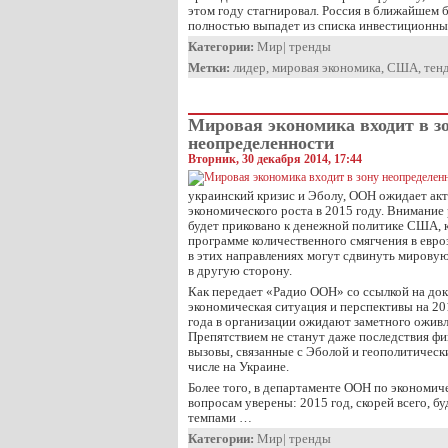
этом году стагнировал. Россия в ближайшем
полностью выпадет из списка инвестиционны
Категории:
Мир
|
тренды
Метки:
лидер
,
мировая экономика
,
США
,
тен
Мировая экономика входит в з
неопределенности
Вторник, 30 декабря 2014, 17:44
украинский кризис и Эболу, ООН ожидает ак
экономического роста в 2015 году. Внимание
будет приковано к денежной политике США, 
программе количественного смягчения в евро
в этих направлениях могут сдвинуть мировую 
в другую сторону.
Как передает «Радио ООН» со ссылкой на до
экономическая ситуация и перспективы на 20
года в организации ожидают заметного оживл
Препятствием не станут даже последствия фи
вызовы, связанные с Эболой и геополитическ
числе на Украине.
Более того, в департаменте ООН по экономи
вопросам уверены: 2015 год, скорей всего, б
темпами …
Категории:
Мир
|
тренды