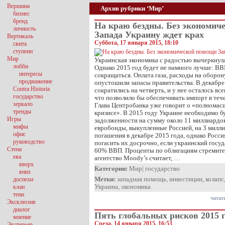
Вершина
Архив рубрики ‘Мир’
бизнес
бренд
На краю бездны. Без экономич
личность
Запада Украину ждет крах
Вертикаль
Суббота, 17 января 2015, 18:10
свита
ступени
Мир
Украинская экономика с радостью вычеркнула
лобби
Однако 2015 год будет не намного лучше: В
интересы
сокращаться. Оплата газа, расходы на оборо
продвижение
опустошили запасы правительства. В декабр
Contra Historia
сократились на четверть, и у нее осталось вс
государство
что позволило бы обеспечивать импорт в тече
зеркало
Глава Центробанка уже говорит о «полнома
тренды
кризисе». В 2015 году Украине необходимо б
Игры
задолженности на сумму около 11 миллиардо
мифы
евробонды, выкупленные Россией, на 3 милли
офис
погашения в декабре 2015 года, однако Росс
руководство
погасить их досрочно, если украинский госу
Стена
60% ВВП. Проценты по облигациям стремител
ева
агентство Moody’s считает, …
вверх
Категории:
Мир
|
государство
вниз
Метки:
западная помощь
,
инвестиции
,
колапс
доспехи
Украина
,
экономика
клан
тени
читат
Эксклюзив
диалог
Пять глобальных рисков 2015 
мнение
Среда, 14 января 2015, 16:53
Экстерьер