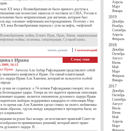
Апрель
ории.
Март
ачале XX века у Великобритании не было прямого доступа к
Январь
отношении она полностью зависела от поставок из США, России и
2019
положение было неприемлемым для англичан, которым был
оль над «своими» нефтяными месторождениями. Поэтому с тех
Декабрь
е XX века Великобритания перешла с угля на нефть, «нефтяной
Ноябрь
Сентябрь
Апрель
Великобритания
,
война
,
Египет
,
Ирак
,
Иран
,
Ливия
,
национальные
Февраль
нефтяные войны
,
политика
,
спецоперация
,
Суэцкий канал
,
2018
Декабрь
читать дальше
1 комментарий
Октябрь
Август
динал Ирана
Стена
|
тени
Июнь
 2009, 16:15
Май
Аятолла Али Акбар Рафсанджани представляет собой
Март
 нынешнего конфликта в Иране. Он самый влиятельный
Февраль
ого лидера Ирана Али Хаменеи, который не пользуется особой
Январь
 народе.
2017
 лучше не ссориться: о 74-летнем Рафсанджани говорят, что он
Декабрь
ь беспощадные удары. Теперь на это надеется иранская оппозиция.
Октябрь
поминает издание, является оппонентом духовного лидера Ирана
Сентябрь
езидентских выборах поддерживал кандидата от оппозиции Мир-
Август
 в то время как Али Хаменеи сделал ставку на своего любимчика
Июль
аким образом, «дуэль между кандидатами в президенты была, по
Июнь
вух клерикалов».
Май
нджани на руках был козырь: он возглавляет иранский Совет по
Апрель
есообразности принимаемых решений, который имеет право
Март
ать духовного лидера. В …
Февраль