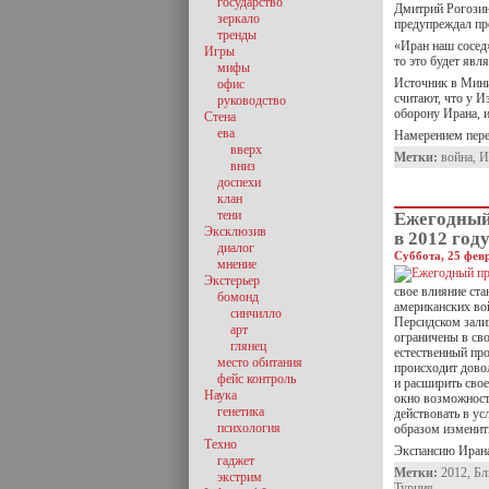
государство
Дмитрий Рогозин
зеркало
предупреждал пр
тренды
«Иран наш сосед»
Игры
то это будет явл
мифы
Источник в Мини
офис
считают, что у И
руководство
оборону Ирана, и
Стена
ева
Намерением пере
вверх
Метки:
война
,
И
вниз
доспехи
клан
тени
Ежегодный
Эксклюзив
в 2012 год
диалог
Суббота, 25 февр
мнение
Экстерьер
свое влияние ста
бомонд
американских во
синчилло
Персидском залив
арт
ограничены в сво
глянец
естественный про
место обитания
происходит дово
фейс контроль
и расширить свое
Наука
окно возможносте
генетика
действовать в у
психология
образом изменить
Техно
Экспансию Ирана
гаджет
Метки:
2012
,
Бл
экстрим
Турция