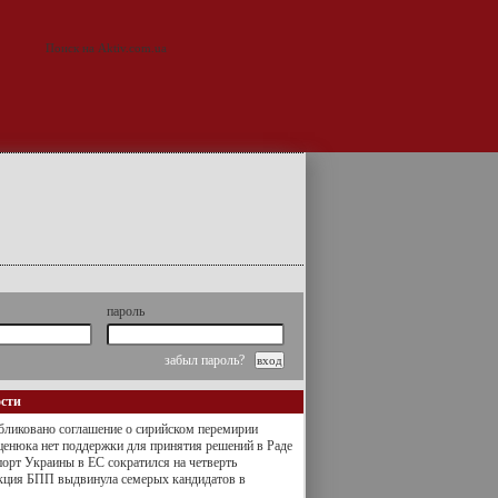
пароль
забыл пароль?
ости
ликовано соглашение о сирийском перемирии
енюка нет поддержки для принятия решений в Раде
орт Украины в ЕС сократился на четверть
кция БПП выдвинула семерых кандидатов в