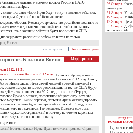
, бывший до недавнего времени послом России в НАТО,
26 Января
Фондо
отив атаки на Иран.
минимума
, сказал Рогозин. «Если Иран будет втянут в военные действия,
21 Января
Украи
яться прямой угрозой нашей безопасности».
19 Января
МВФ 
12 Января
Цена 
стерстве обороны России утверждает, что российские военные не
05 Января
До $6
зраиля имеется достаточно военной силы, чтобы сокрушить
экспорта в РФ
 считает, что в военные действия будут вовлечены и США.
05 Января
Киев
дислоцировать российские войска является не только …
миротворческой 
ран
,
Россия
05 Января
Герма
Ирана
читать дальше
Нет комментариев
04 Января
Саудо
отношения с Ира
 прогноз. Ближний Восток
Мир
|
тренды
25 Декабря
ВР п
у
в 2016 году
аля 2012, 12:51
14 Декабря
Егип
Попытки Ирана расширить
российского лайн
нут основной тенденцией на Ближнем Востоке в 2012 году. Вывод
10 Декабря
ЦБ К
йск из Ирака сделал Иран самой мощной военной державой в
минимума
е, однако Тегеран не может рассчитывать на то, что США будут
07 Декабря
Поро
их действиях по окончании 2012 года, кроме того Турция,
ИГИЛ
тивовес Ирана в регионе, постепенно набирает силу, хотя это
07 Декабря
Ущер
льно медленно. Таким образом, попытки Ирана консолидировать
05 Декабря
32 ч
 влияние в регионе будут набирать обороты в 2012 году, пока
в Каспийском мо
й для него не закрылось. Тем не менее, Иран все еще будет
01 Декабря
Юань
словиях серьезных ограничений и поэтому не сможет коренным
30 Ноября
С 1 д
 политику в регионе в свою пользу.
ЛИДЕРЫ
30 Ноября
Росс
КОММЕНТИРОВ
 в регионе …
27 Ноября
РФ о
Где моя госсоб
ижний Восток
,
Египет
,
Ирак
,
Иран
,
политика
,
прогноз
,
Сирия
,
27 Ноября
ВВП 
Происхождение