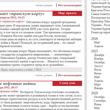
госбюджете
трипольской А
27 Ноября
Украи
читать дальше
Нет комментариев
Украина будущ
Турции
Браслеты Power
17 Ноября
Сред
рают «иранскую карту»
Мир
|
зеркало
Самые влиятел
шестилетнего ми
февраля 2012, 14:25
Посмертное вс
16 Ноября
​Пут
Приговор Тимо
Обстановка вокруг ядерной программы
13 Ноября
Цена 
Украина - Росс
ждым днем. В персидском заливе наращивает силы Американский
10 Ноября
Круп
Украина будуще
отальных санкций против ИРИ уже стало фактом. Тегеран
10 Ноября
Штайн
ру, в том числе и в военном плане. Тем временем сохраняющаяся
Режиссер евро
особом статусе Д
а Ближнем Востоке крайне выгодна России, поскольку
03 Ноября
Мина
2026
окие цены на нефть и, по сути, спонсирует её имперские амбиции.
Май
и война в Иране? Пожалуй, на сегодняшний день – это самый
мировой политики.
Апрель
ценки ситуации вокруг Ирана показывают, что обстановка вокруг
2025
о государства складывается напряженная, — комментирует
Декабрь
 Николаевич Гриняев, доктор технических наук, генеральный
Ноябрь
стратегических оценок и прогнозов. – Имеются все основания
Октябрь
ближайшее время сохранится тренд на ее дальнейшее …
Август
,
Иран
,
подготовка к войне
,
США
Июль
Июнь
читать дальше
Нет комментариев
Май
Апрель
е нефтяные войны
Стена
|
тени
Март
ря 2011, 20:37
Январь
На берегах Темзы всегда отчетливо осознавали,
2020
рство может процветать и развиваться только в том случае, если у
Октябрь
овные стратегические ресурсы и есть беспрепятственный доступ к
Сентябрь
ут быть разными: энергоносители, вода, территория, полезные
Июнь
е. Неизменным остается только одно – борьба за эти жизненные
Май
я главным стержнем политики и экономики на всем протяжении