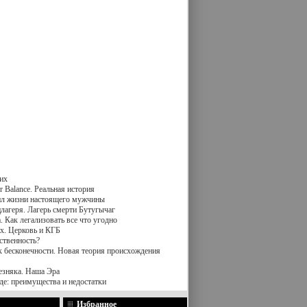
их
 Balance. Реальная история
вил жизни настоящего мужчины
лагеря. Лагерь смерти Бутугычаг
 Как легализовать все что угодно
х. Церковь и КГБ
ственность?
к бесконечности. Новая теория происхождения
езняка. Наша Эра
де: преимущества и недостатки
Избранное