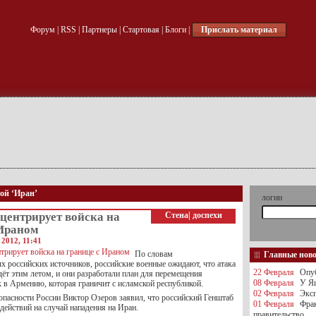
Форум
|
RSS
|
Партнеры
|
Стартовая
|
Блоги
|
Прислать материал
кой ‘Иран’
логин
центрирует войска на
Стена
|
доспехи
 Ираном
 2012, 11:41
По словам
Главные нов
 российских источников, российские военные ожидают, что атака
22 Февраля
Опуб
ёт этим летом, и они разработали план для перемещения
08 Февраля
У Яц
 в Армению, которая граничит с исламской республикой.
02 Февраля
Эксп
опасности России Виктор Озеров заявил, что российский Генштаб
01 Февраля
Фра
действий на случай нападения на Иран.
правительство