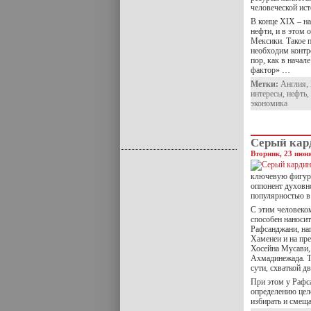
человеческой ист
В конце XIX – н
нефти, и в этом 
Мексики. Такое 
необходим контр
пор, как в начал
фактор» …
Метки:
Англия
,
интересы
,
нефть
,
экономика
Серый кар
Вторник, 23 июня
ключевую фигуру
оппонент духовн
популярностью в
С этим человеком
способен наносит
Рафсанджани, на
Хаменеи и на пр
Хосейна Мусави,
Ахмадинежада. Т
сути, схваткой д
При этом у Рафса
определению цел
избирать и смещ