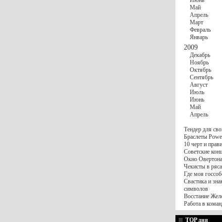
Июнь
Май
Апрель
Март
Февраль
Январь
2009
Декабрь
Ноябрь
Октябрь
Сентябрь
Август
Июль
Июнь
Май
Апрель
Тендер для сво
Браслеты Power
10 черт и пра
Советские конц
Окно Овертона.
Чекисты в ряса
Где моя госсоб
Свастика и зна
символов
Восстание Жел
Работа в коман
TOP дня