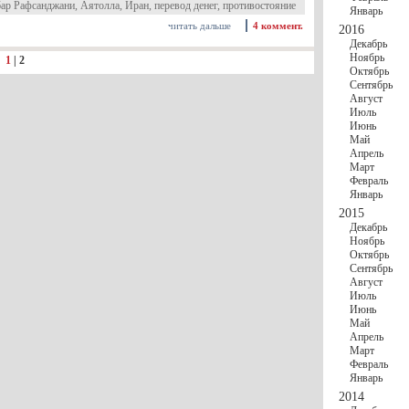
ар Рафсанджани
,
Аятолла
,
Иран
,
перевод денег
,
противостояние
Январь
читать дальше
4 коммент.
2016
Декабрь
Ноябрь
:
1
|
2
Октябрь
Сентябрь
Август
Июль
Июнь
Май
Апрель
Март
Февраль
Январь
2015
Декабрь
Ноябрь
Октябрь
Сентябрь
Август
Июль
Июнь
Май
Апрель
Март
Февраль
Январь
2014