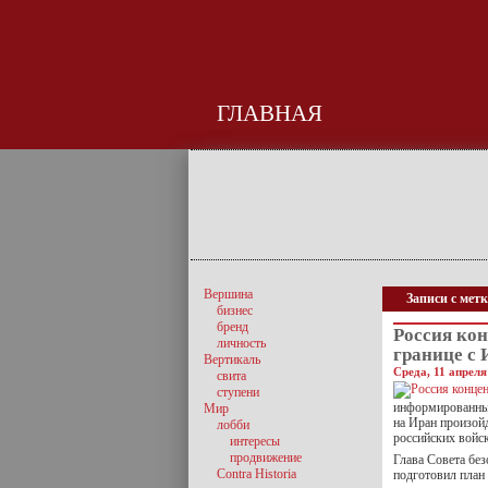
ГЛАВНАЯ
Вершина
Записи с мет
бизнес
бренд
Россия кон
личность
границе с
Вертикаль
Среда, 11 апреля
свита
ступени
информированных
Мир
на Иран произойд
лобби
российских войск
интересы
продвижение
Глава Совета без
Contra Historia
подготовил план 