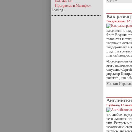
Industry 4.0
Программа и Манифест
Loading...
Как разыг
Воскресенье, 12 
накаляется с ка
Флот. Ведение т
готовится к отпо
напряженность н
поддерживает выс
Будет ли все-так
главный вопрос 
«Всесторонние о
этого исламског
ситуацию Сергей
директор Центра 
полагать, что в 
Метки:
Израиль
Английски
Суббота, 12 нояб
что любое госуда
него имеются осн
ним. Ресурсы мог
ископаемые, сырь
ресурсы являетс