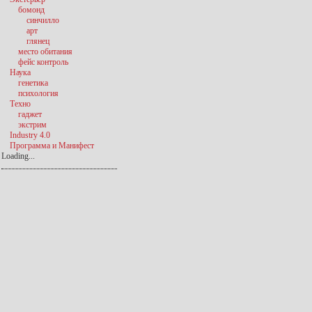
бомонд
синчилло
арт
глянец
место обитания
фейс контроль
Наука
генетика
психология
Техно
гаджет
экстрим
Industry 4.0
Программа и Манифест
Loading...