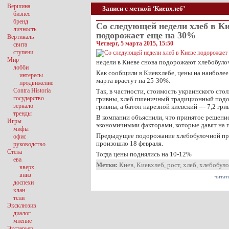
Вершина
Записи с меткой ‘Киевхлеб’
бизнес
бренд
Со следующей недели хлеб в К
личность
подорожает еще на 30%
Вертикаль
Четверг, 5 марта 2015, 15:50
свита
ступени
Мир
недели в Киеве снова подорожают хлебобуло
лобби
Как сообщили в Киевхлебе, цены на наиболее
интересы
марта врастут на 25-30%.
продвижение
Contra Historia
Так, в частности, стоимость украинского сто
государство
гривны, хлеб пшеничный традиционный подов
зеркало
гривны, а батон нарезной киевский — 7,2 гри
тренды
В компании объяснили, что принятое решени
Игры
экономичными факторами, которые давят на 
мифы
Предыдущее подорожание хлебобулочной пр
офис
произошло 18 февраля.
руководство
Стена
Тогда цены поднялись на 10-12%
ева
Метки:
Киев
,
Киевхлеб
,
рост
,
хлеб
,
хлебобуло
вверх
вниз
читат
доспехи
клан
тени
Эксклюзив
диалог
мнение
Экстерьер