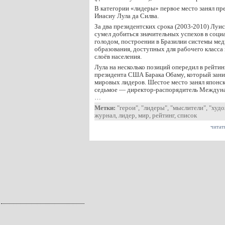
В категории «лидеры» первое место занял пр
Инасиу Лула да Силва.
За два президентских срока (2003-2010) Луи
сумел добиться значительных успехов в социа
голодом, построении в Бразилии системы мед
образования, доступных для рабочего класса
слоёв населения.
Лула на несколько позиций опередил в рейти
президента США Барака Обаму, который зани
мировых лидеров. Шестое место занял японс
седьмое — директор-распорядитель Междун
…
Метки:
"герои"
,
"лидеры"
,
"мыслители"
,
"худ
журнал
,
лидер
,
мир
,
рейтинг
,
список
читат