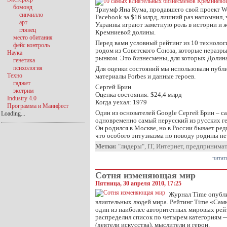
бомонд
Триумф Яна Кума, продавшего свой проект W
синчилло
Facebook за $16 млрд, лишний раз напомнил, 
арт
Украины играют заметную роль в истории и 
глянец
Кремниевой долины.
место обитания
Перед вами условный рейтинг из 10 техноло
фейс контроль
родом из Советского Союза, которые неразр
Наука
рынком. Это бизнесмены, для которых Долина
генетика
психология
Для оценки состояний мы использовали пуб
Техно
материалы Forbes и данные героев.
гаджет
Сергей Брин
экстрим
Оценка состояния: $24,4 млрд
Industry 4.0
Когда уехал: 1979
Программа и Манифест
Один из основателей Google Cергей Брин – с
Loading...
одновременно самый нерусский из русских г
Он родился в Москве, но в России бывает редк
что особого энтузиазма по поводу родины не
Метки:
"лидеры"
,
IT
,
Интернет
,
предпринимат
читат
Сотня изменяющая мир
Пятница, 30 апреля 2010, 17:25
Журнал Time опубли
влиятельных людей мира. Рейтинг Time «Са
один из наиболее авторитетных мировых рей
распределил список по четырем категориям 
(деятели искусства), мыслители и герои.