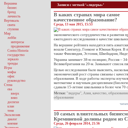
Вершина
Записи с меткой ‘«лидеры»’
бизнес
бренд
В каких странах мира самое
личность
качественное образование?
Вертикаль
Среда, 13 мая 2015, 15:53
свита
ступени
Мир
экономического сотрудничества и развития п
лобби
ежегодного исследования о качестве школьно
интересы
На вершине рейтинга находятся пять азиатски
продвижение
вошли Сингапур, Гонконг и Южная Корея. В 
Contra Historia
также Финляндия, Эстония, Швейцария, Ниде
государство
зеркало
Украина занимает 38-ю позицию, Россия – 34
тренды
Великобритания на 20-м. Замыкают список пя
Игры
Целью исследования было выяснить, наскольк
мифы
экономический рост страны связаны с качест
офис
образования. В ходе работы эксперты изучил
руководство
математике и научным дисциплинам (биология
Стена
сдавали 15-летние школьники в более чем 70 
ева
Метки:
"лидеры"
,
Азия
,
качество
,
образовани
вверх
образование
вниз
доспехи
читат
клан
тени
10 самых влиятельных бизнесм
Эксклюзив
Кремниевой долины родом из 
диалог
мнение
Среда, 26 февраля 2014, 21:56
Экстерьер