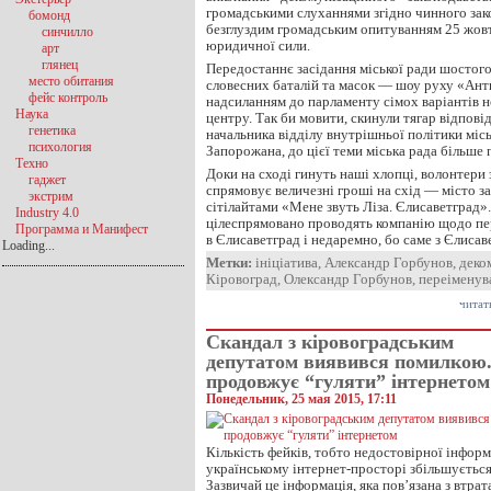
громадськими слуханнями згідно чинного зако
бомонд
безглуздим громадським опитуванням 25 жовт
синчилло
юридичної сили.
арт
глянец
Передостаннє засідання міської ради шостого
место обитания
словесних баталій та масок — шоу руху «Ан
фейс контроль
надсиланням до парламенту сімох варіантів н
Наука
центру. Так би мовити, скинули тягар відпові
генетика
начальника відділу внутрішньої політики місь
психология
Запорожана, до цієї теми міська рада більше 
Техно
Доки на сході гинуть наші хлопці, волонтери
гаджет
спрямовує величезні гроші на схід — місто з
экстрим
сітілайтами «Мене звуть Ліза. Єлисаветград»
Industry 4.0
цілеспрямовано проводять компанію щодо п
Программа и Манифест
в Єлисаветград і недаремно, бо саме з Єлиса
Loading...
Метки:
ініціатива
,
Александр Горбунов
,
деко
Кіровоград
,
Олександр Горбунов
,
переіменув
читат
Скандал з кіровоградським
депутатом виявився помилкою.
продовжує “гуляти” інтернетом
Понедельник, 25 мая 2015, 17:11
Кількість фейків, тобто недостовірної інформа
українському інтернет-просторі збільшуєтьс
Зазвичай це інформація, яка пов’язана з втра