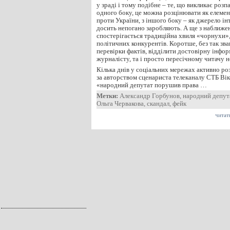
у зраді і тому подібне – те, що викликає розпа
одного боку, це можна розцінювати як елемен
проти України, з іншого боку – як джерело ін
досить непогано заробляють. А ще з наближе
спостерігається традиційна хвиля «чорнухи»,
політичних конкурентів. Коротше, без так зв
перевірки фактів, відділити достовірну інфо
журналісту, та і просто пересічному читачу 
Кілька днів у соціальних мережах активно р
за авторством сценариста телеканалу СТБ Вік
«народний депутат порушив права …
Метки:
Александр Горбунов
,
народний депут
Ольга Червакова
,
скандал
,
фейк
читат