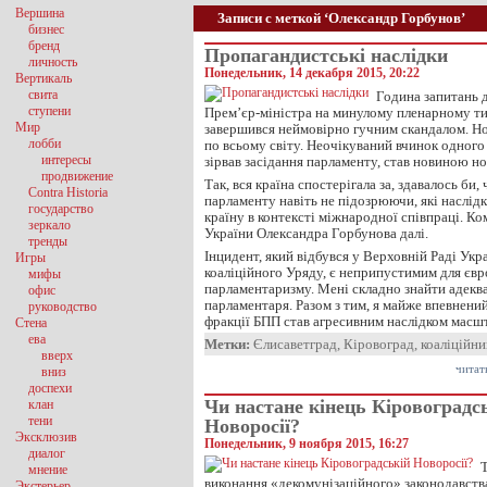
Вершина
Записи с меткой ‘Олександр Горбунов’
бизнес
бренд
Пропагандистські наслідки
личность
Понедельник, 14 декабря 2015, 20:22
Вертикаль
свита
Година запитань д
ступени
Прем’єр-міністра на минулому пленарному ти
Мир
завершився неймовірно гучним скандалом. Но
лобби
по всьому світу. Неочікуваний вчинок одного
интересы
зірвав засідання парламенту, став новиною н
продвижение
Так, вся країна спостерігала за, здавалось би,
Contra Historia
парламенту навіть не підозрюючи, які наслід
государство
країну в контексті міжнародної співпраці. К
зеркало
України Олександра Горбунова далі.
тренды
Інцидент, який відбувся у Верховній Раді Укра
Игры
коаліційного Уряду, є неприпустимим для єв
мифы
парламентаризму. Мені складно знайти адеква
офис
парламентаря. Разом з тим, я майже впевнени
руководство
фракції БПП став агресивним наслідком мас
Стена
ева
Метки:
Єлисаветград
,
Кіровоград
,
коаліційн
вверх
читат
вниз
доспехи
Чи настане кінець Кіровоградс
клан
тени
Новоросії?
Эксклюзив
Понедельник, 9 ноября 2015, 16:27
диалог
Т
мнение
виконання «декомунізаційного» законодавств
Экстерьер