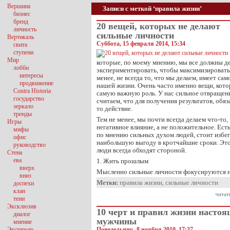
Вершина
Записи с меткой ‘правила жизни’
бизнес
бренд
20 вещей, которых не делают
личность
сильные личности
Вертикаль
Суббота, 15 февраля 2014, 15:34
свита
ступени
Мир
которые, по моему мнению, мы все должны дел
лобби
экспериментировать, чтобы максимизировать 
интересы
менее, не всегда то, что мы делаем, имеет са
продвижение
нашей жизни. Очень часто именно вещи, кото
Contra Historia
самую важную роль. У нас сильное отвращен
государство
считаем, что для получения результатов, обя
зеркало
то действие.
тренды
Тем не менее, мы почти всегда делаем что-то,
Игры
негативное влияние, а не положительное. Ест
мифы
по мнению сильных духом людей, стоит избег
офис
наибольшую выгоду в кротчайшие сроки. Это
руководство
люди всегда обходят стороной.
Стена
ева
1. Жить прошлым
вверх
Мысленно сильные личности фокусируются 
вниз
Метки:
правила жизни
,
сильные личности
доспехи
клан
читат
тени
Эксклюзив
10 черт и правил жизни настоя
диалог
мужчины
мнение
Экстерьер
Понедельник, 8 ноября 2010, 17:37