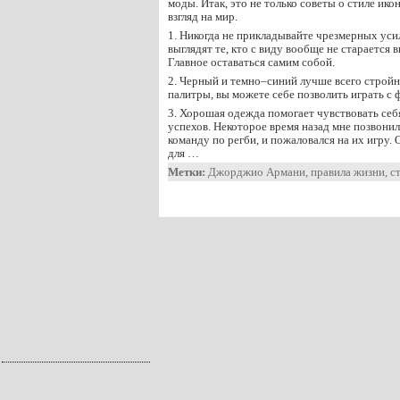
моды. Итак, это не только советы о стиле ик
взгляд на мир.
1. Никогда не прикладывайте чрезмерных ус
выглядят те, кто с виду вообще не старается 
Главное оставаться самим собой.
2. Черный и темно–синий лучше всего стройн
палитры, вы можете себе позволить играть с 
3. Хорошая одежда помогает чувствовать себ
успехов. Некоторое время назад мне позвонил
команду по регби, и пожаловался на их игру.
для …
Метки:
Джорджио Армани
,
правила жизни
,
с