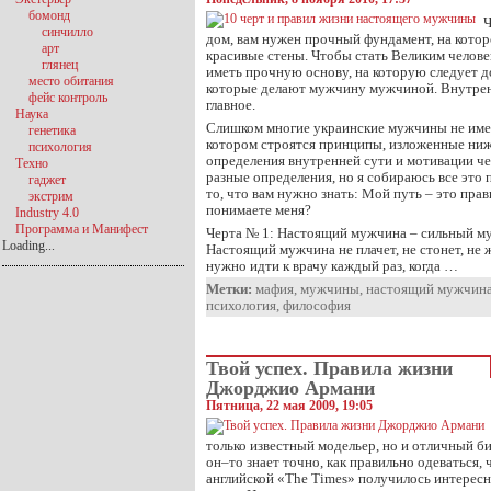
бомонд
Ч
синчилло
дом, вам нужен прочный фундамент, на кото
арт
красивые стены. Чтобы стать Великим челов
глянец
иметь прочную основу, на которую следует д
место обитания
которые делают мужчину мужчиной. Внутрен
фейс контроль
главное.
Наука
Слишком многие украинские мужчины не име
генетика
котором строятся принципы, изложенные ниж
психология
определения внутренней сути и мотивации че
Техно
разные определения, но я собираюсь все это 
гаджет
то, что вам нужно знать: Мой путь – это пра
экстрим
понимаете меня?
Industry 4.0
Программа и Манифест
Черта № 1: Настоящий мужчина – сильный м
Loading...
Настоящий мужчина не плачет, не стонет, не ж
нужно идти к врачу каждый раз, когда …
Метки:
мафия
,
мужчины
,
настоящий мужчин
психология
,
философия
Твой успех. Правила жизни
Джорджио Армани
Пятница, 22 мая 2009, 19:05
только известный модельер, но и отличный би
он–то знает точно, как правильно одеваться,
английской «The Times» получилось интересн