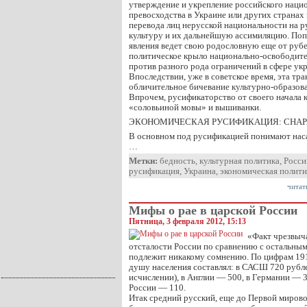
утверждение и укрепление российского наци
превосходства в Украине или других странах 
перевода лиц нерусской национальности на р
культуру и их дальнейшую ассимиляцию. Поп
явления ведет свою родословную еще от рубе
политическое крыло национально-освободит
против разного рода ограничений в сфере укр
Впоследствии, уже в советское время, эта тр
обличительное бичевание культурно-образов
Впрочем, русификаторство от своего начала к
«соловьиной мовы» и вышиванки.
ЭКОНОМИЧЕСКАЯ РУСИФИКАЦИЯ: СНА
В основном под русификацией понимают нас
…
Метки:
бедность
,
культурная политика
,
Росси
русификация
,
Украина
,
экономическая полити
читат
Мифы о рае в царской России
Пятница, 3 февраля 2012, 15:13
«Факт чрезвыч
отсталости России по сравнению с остальны
подлежит никакому сомнению. По цифрам 191
душу населения составлял: в САСШ 720 рубле
исчислении), в Англии — 500, в Германии — 3
России — 110.
Итак средний русский, еще до Первой мирово