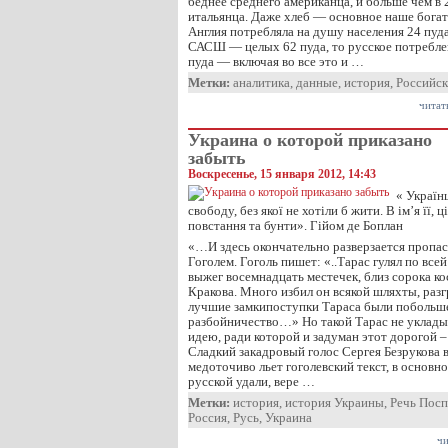
беднее среднего американца, и больше чем в 
итальянца. Даже хлеб — основное наше богат
Англия потребляла на душу населения 24 пуда
САСШ — целых 62 пуда, то русское потреблен
пуда — включая во все это и …
Метки:
аналитика
,
данные
,
история
,
Российск
читат
Украина о которой приказано
забыть
Воскресенье, 15 января 2012, 14:43
« Україн
свободу, без якої не хотіли б жити. В ім’я її,
повстання та бунти». Гійом де Боплан
«…И здесь окончательно разверзается пропас
Гоголем. Гоголь пишет: «..Тарас гулял по все
выжег восемнадцать местечек, близ сорока ко
Кракова. Много избил он всякой шляхты, раз
лучшие замкипоступки Тараса были побольш
разбойничество…» Но такой Тарас не уклады
идею, ради которой и задуман этот дорогой – 
Сладкий закадровый голос Сергея Безрукова 
медоточиво льет гоголевский текст, в основном
русской удали, вере …
Метки:
история
,
история Украины
,
Речь Посп
Россия
,
Русь
,
Украина
чи