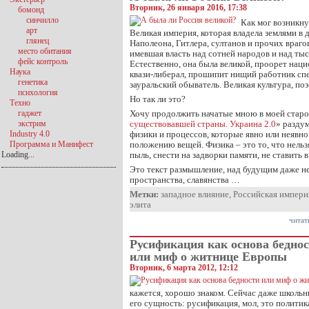
Вторник, 26 января 2016, 17:38
бомонд
синчилло
Как мог возникну
арт
Великая империя, которая владела землями в
глянец
Наполеона, Гитлера, султанов и прочих врагов
место обитания
имевшая власть над сотней народов и над ты
фейс контроль
Естественно, она была великой, проорет нац
Наука
квази-либерал, прошипит нищий работник сп
генетика
зауральский обыватель. Великая культура, поэ
психология
Но так ли это?
Техно
гаджет
Хочу продолжить начатые мною в моей старо
экстрим
существовавшей страны. Украина 2.0
» разду
Industry 4.0
физики и процессов, которые явно или неявн
Программа и Манифест
положению вещей. Физика – это то, что нельз
Loading...
пыль, снести на задворки памяти, не ставить в
Это текст размышление, над будущим даже не 
пространства, славянства …
Метки:
западное влияние
,
Российская импери
элита
читат
Русификация как основа бедно
или миф о житнице Европы
Вторник, 6 марта 2012, 12:12
кажется, хорошо знаком. Сейчас даже школь
его сущность: русификация, мол, это политик