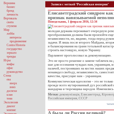
Вершина
Записи с меткой ‘Российская империя’
бизнес
бренд
Елисаветградский синдром как
личность
признак навязываемой неполно
Вертикаль
Понедельник, 1 февраля 2016, 12:34
свита
ступени
Мир
молодая держава переживает очередную рев
лобби
преобразования должны были произойти еще 
интересы
независимости, но, видимо, тогда перед руко
продвижение
задачи. И лишь после второго Майдана, втор
Contra Historia
и балансирования на грани тотальной катаст
государство
строить настоящую, новую Украину.
зеркало
Парламент проголосовал за декомунизацию.
тренды
Игры
Это не просто решение о замене табличек на
мифы
шаг для осознания чуждых нам, украинцам, вл
офис
палачей, построивших на костях наших предк
руководство
ненавидел свободу, независимость, самостоя
Стена
качества, присущие нам – украинцам.
ева
Коммунистическая идеология – это не только 
вверх
прежде всего мутированный дух российской 
вниз
жандарма и тюремщика народов. Изменились
доспехи
Метки:
декомунізація
,
Елисаветград
,
Кіровог
клан
Российская империя
,
СССР
тени
Эксклюзив
читат
диалог
мнение
А была ли Россия великой?
Экстерьер