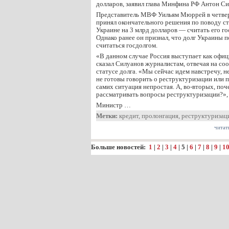
долларов, заявил глава Минфина РФ Антон Си
Представитель МВФ Уильям Мюррей в четверг
принял окончательного решения по поводу ст
Украине на 3 млрд долларов — считать его го
Однако ранее он признал, что долг Украины 
считаться госдолгом.
«В данном случае Россия выступает как офи
сказал Силуанов журналистам, отвечая на со
статусе долга. «Мы сейчас идем навстречу, н
не готовы говорить о реструктуризации или п
самих ситуация непростая. А, во-вторых, по
рассматривать вопросы реструктуризации?»,
Министр …
Метки:
кредит
,
пролонгация
,
реструктуризац
читат
Больше новостей:
1
|
2
|
3
|
4
|
5
|
6
|
7
|
8
|
9
|
1