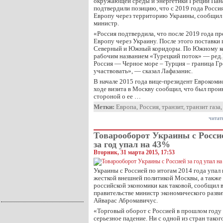
окружающей среды и энергетики Греции Пан
подтвердили позицию, что с 2019 года Россия
Европу через территорию Украины, сообщил
министр.
«Россия подтвердила, что после 2019 года пр
Европу через Украину. После этого поставки г
Северный и Южный коридоры. По Южному ко
рабочим названием «Турецкий поток» — ред.
Россия — Черное море – Турция – граница Гр
участвовать», — сказал Лафазанис.
В начале 2015 года вице-президент Евроко
ходе визита в Москву сообщил, что был про
стороной о ее …
Метки:
Европа
,
Россия
,
транзит
,
транзит газа
читат
Товарооборот Украины с Росси
за год упал на 43%
Вторник, 31 марта 2015, 17:53
Украины с Россией по итогам 2014 года упал 
жесткой внешней политикой Москвы, а такж
российской экономики как таковой, сообщил в
правительстве министр экономического разви
Айварас Абромавичус.
«Торговый оборот с Россией в прошлом году
серьезное падение. Ни с одной из стран таког