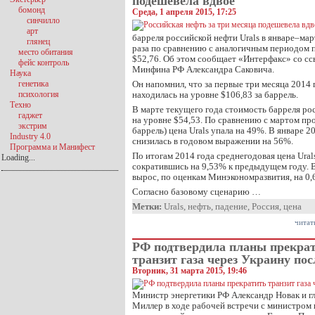
подешевела вдвое
бомонд
Среда, 1 апреля 2015, 17:25
синчилло
арт
барреля российской нефти Urals в январе–мар
глянец
раза по сравнению с аналогичным периодом п
место обитания
$52,76. Об этом сообщает «Интерфакс» со сс
фейс контроль
Минфина РФ Александра Саковича.
Наука
генетика
Он напомнил, что за первые три месяца 2014 г
психология
находилась на уровне $106,83 за баррель.
Техно
В марте текущего года стоимость барреля ро
гаджет
на уровне $54,53. По сравнению с мартом про
экстрим
баррель) цена Urals упала на 49%. В январе 2
Industry 4.0
снизилась в годовом выражении на 56%.
Программа и Манифест
По итогам 2014 года среднегодовая цена Urals
Loading...
сократившись на 9,53% к предыдущем году. 
вырос, по оценкам Минэкономразвития, на 0,
Согласно базовому сценарию …
Метки:
Urals
,
нефть
,
падение
,
Россия
,
цена
читат
РФ подтвердила планы прекра
транзит газа через Украину пос
Вторник, 31 марта 2015, 19:46
Министр энергетики РФ Александр Новак и г
Миллер в ходе рабочей встречи с министром