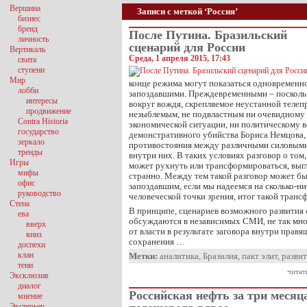
Вершина
Записи с меткой ‘Россия’
бизнес
бренд
После Путина. Бразильский
личность
сценарий для России
Вертикаль
Среда, 1 апреля 2015, 17:43
свита
ступени
Мир
конце режима могут показаться одновременн
лобби
запоздавшими. Преждевременными – посколь
интересы
вокруг вождя, скрепляемое неустанной телеп
продвижение
незыблемым, не подвластным ни очевидному
Contra Historia
экономической ситуации, ни политическому 
государство
демонстративного убийства Бориса Немцова,
зеркало
противостояния между различными силовыми
тренды
внутри них. В таких условиях разговор о том
Игры
может рухнуть или трансформироваться, выгл
мифы
странно. Между тем такой разговор может бы
офис
запоздавшим, если мы надеемся на сколько-н
руководство
человеческой точки зрения, итог такой транс
Стена
В принципе, сценариев возможного развития
ева
обсуждаются в независимых СМИ, не так мно
вверх
от власти в результате заговора внутри прав
вниз
сохранения …
доспехи
клан
Метки:
аналитика
,
Бразилия
,
пакт элит
,
разви
тени
читат
Эксклюзив
диалог
Российская нефть за три месяц
мнение
Экстерьер