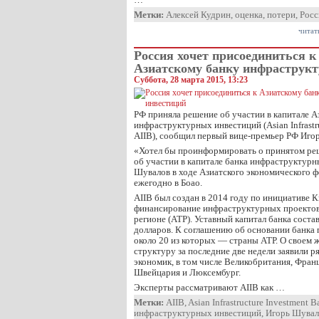
Метки:
Алексей Кудрин
,
оценка
,
потери
,
Росс
читат
Россия хочет присоединиться к
Азиатскому банку инфраструк
Суббота, 28 марта 2015, 13:23
РФ приняла решение об участии в капитале А
инфраструктурных инвестиций (Asian Infrastr
AIIB), сообщил первый вице-премьер РФ Иго
«Хотел бы проинформировать о принятом ре
об участии в капитале банка инфраструктурн
Шувалов в ходе Азиатского экономического 
ежегодно в Боао.
AIIB был создан в 2014 году по инициативе К
финансирование инфраструктурных проектов
регионе (АТР). Уставный капитал банка соста
долларов. К соглашению об основании банка 
около 20 из которых — страны АТР. О своем ж
структуру за последние две недели заявили 
экономик, в том числе Великобритания, Франц
Швейцария и Люксембург.
Эксперты рассматривают AIIB как …
Метки:
AIIB
,
Asian Infrastructure Investment 
инфраструктурных инвестиций
,
Игорь Шувал