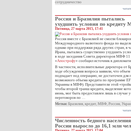
сотрудничество
читат
Россия и Бразилия пытались
ухудшить условия по кредиту
Пятница, 27 марта 2015, 17:41
Россия вместе с Бразилией не смогли блокир
Международного валютного фонда по выделе
однако при поддержки ряда других стран, в ч
Ирана, пытались существенно ухудшить усло
в ходе заседания Совета директоров МВФ 11 
«
Апострофу
» сообщил источник в дипломати
В частности, исполнительные директора от Б
ходе обсуждения вопроса заявили, что объем 
подпадает под операцию, не достаточен для
возможного объема кредита по программе EF
Украины в МВФ). Представители этой «тройки
чтобы второй транш кредита, выделение кото
июнь, мог быть предоставлен лишь в случае 
переговоров по …
Метки:
Бразилия
,
кредит
,
МВФ
,
Россия
,
Укра
читат
Численность бедного населения
России выросло до 16,1 млн че
Пятница, 27 марта 2015, 17:04