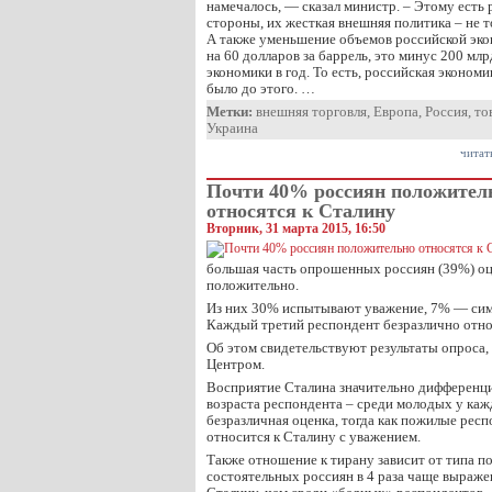
намечалось, — сказал министр. – Этому есть 
стороны, их жесткая внешняя политика – не 
А также уменьшение объемов российской эко
на 60 долларов за баррель, это минус 200 млр
экономики в год. То есть, российская экономи
было до этого. …
Метки:
внешняя торговля
,
Европа
,
Россия
,
то
Украина
читат
Почти 40% россиян положител
относятся к Сталину
Вторник, 31 марта 2015, 16:50
большая часть опрошенных россиян (39%) оц
положительно.
Из них 30% испытывают уважение, 7% — си
Каждый третий респондент безразлично отно
Об этом свидетельствуют результаты опроса,
Центром.
Восприятие Сталина значительно дифференци
возраста респондента – среди молодых у каж
безразличная оценка, тогда как пожилые рес
относится к Сталину с уважением.
Также отношение к тирану зависит от типа по
состоятельных россиян в 4 раза чаще выраже