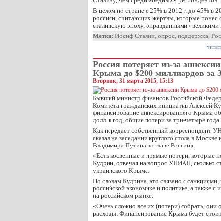
Сталину, чем среди «бедных» респондентов.
В целом по стране с 25% в 2012 г. до 45% в 2
россиян, считающих жертвы, которые понес с
сталинскую эпоху, оправданными «великими
Метки:
Иосиф Сталин
,
опрос
,
поддержка
,
Рос
читат
Россия потеряет из-за аннексии
Крыма до $200 миллиардов за 3
Вторник, 31 марта 2015, 15:13
Бывший министр финансов Российской Федер
Комитета гражданских инициатив Алексей Куд
финансирование аннексированного Крыма обо
долл. в год, общие потери за три-четыре года
Как передает собственный корреспондент УН
сказал на заседании круглого стола в Москве 
Владимира Путина во главе России».
«Есть косвенные и прямые потери, которые н
Кудрин, отвечая на вопрос УНИАН, сколько с
украинского Крыма.
По словам Кудрина, это связано с санкциями,
российской экономике и политике, а также с
на российском рынке.
«Очень сложно все их (потери) собрать, они
расходы. Финансирование Крыма будет стоить
…