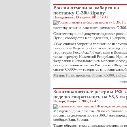
Россия отменила эмбарго на
поставку С-300 Ирану
Понедельник, 13 апреля 2015, 19:41
поставку зенитно-ракетного комплекса С-300
Соответствующий документ подписал россий
Путин, сообщается в понедельник, 13 апреля,
«Указ снимает запрет на транзитное перемещ
Российской Федерации (в том числе воздушны
территории Российской Федерации в Исламск
также передачу Исламской Республике Иран в
Федерации с использованием морских и возд
Государственным флагом Российской Федера
систем С-300», — говорится в пояснительной 
Метки:
Иран
,
продажа
,
Россия
,
С-300
,
эмбарг
читат
Золoтовалютные резервы РФ з
неделю сократились на $5,5 мл
Четверг, 9 апреля 2015, 17:47
Международные резервы РФ по состоянию на 
миллиарда долларов против 360,8 миллиарда 
сообщил Банк России.
Таким образом, международные резервы за не