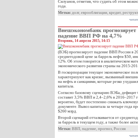
Силуанов, отметив, что судить об этом можно
года.
Метки:
долг
,
еврооблигации
,
кредит
,
реструк
читат
Внешэкономбанк прогнозирует
падение ВВП РФ на 4,7%
Вторник, 14 апреля 2015, 14:15
(ВЭБ) прогнозирует падение ВВП России в 20
среднегодовой цене за баррель нефти $50, и
12%. Об этом говорится в аналитическом мат
экономического развития страны на 2015-201
В госкорпорации текущее экономическое пол
характеризуют как кризис, вызванный внешн
на нефть и санкциями, которые резко ухудши
капитала.
Согласно базовому сценарию ВЭБа, дефицит 
составит 3,5% ВВП и 2,4–2,6% в 2016–2017 г
вероятно, будет постепенно снижать ключевую
документе. Вывоз капитала за четыре года пр
$260 млрд.
Второй сценарий отталкивается от среднего
за баррель в текущем году, а также более ак
Метки:
ВВП
,
падение
,
прогноз
,
Россия
читат