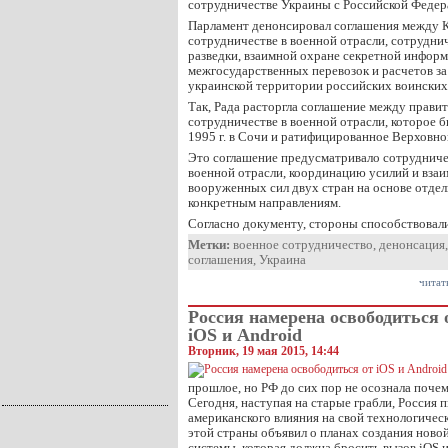
сотрудничестве Украины с Российской Федер
Парламент денонсировал соглашения между 
сотрудничестве в военной отрасли, сотрудни
разведки, взаимной охране секретной инфор
межгосударственных перевозок и расчетов за 
украинской территории российских воински
Так, Рада расторгла соглашение между прави
сотрудничестве в военной отрасли, которое 
1995 г. в Сочи и ратифицированное Верховной
Это соглашение предусматривало сотрудниче
военной отрасли, координацию усилий и взаи
вооруженных сил двух стран на основе отде
конкретным направлениям.
Согласно документу, стороны способствовал
Метки:
военное сотрудничество
,
денонсация
соглашения
,
Украина
читат
Россия намерена освободиться 
iOS и Android
Вторник, 19 мая 2015, 14:44
прошлое, но РФ до сих пор не осознала поче
Сегодня, наступая на старые грабли, Россия 
американского влияния на свой технологичес
этой страны объявил о планах создания нов
системы, которая должна бросить вызов iOS и