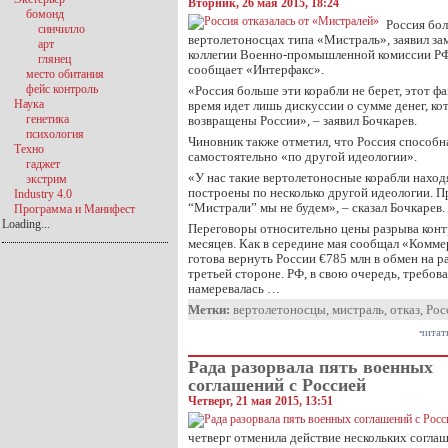
Вторник, 26 мая 2015, 18:24
бомонд
Россия бол
синчилло
вертолетоносцах типа «Мистраль», заявил за
арт
коллегии Военно-промышленной комиссии РФ 
глянец
сообщает «Интерфакс».
место обитания
фейс контроль
«Россия больше эти корабли не берет, этот ф
Наука
время идет лишь дискуссии о сумме денег, к
генетика
возвращены России», – заявил Бочкарев.
психология
Чиновник также отметил, что Россия способн
Техно
самостоятельно «по другой идеологии».
гаджет
«У нас такие вертолетоносные корабли находя
экстрим
построены по несколько другой идеологии. П
Industry 4.0
“Мистрали” мы не будем», – сказал Бочкарев.
Программа и Манифест
Loading...
Переговоры относительно цены разрыва контр
месяцев. Как в середине мая сообщал «Комм
готова вернуть России €785 млн в обмен на 
третьей стороне. РФ, в свою очередь, требова
намеревалась …
Метки:
вертолетоносцы
,
мистраль
,
отказ
,
Рос
читат
Рада разорвала пять военных
соглашений с Россией
Четверг, 21 мая 2015, 13:51
четверг отменила действие нескольких согла