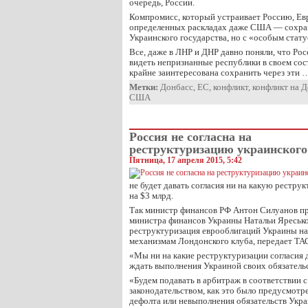
очередь, России.
Компромисс, который устраивает Россию, Евр
определенных раскладах даже США — сохран
Украинского государства, но с «особым стат
Все, даже в ЛНР и ДНР давно поняли, что Рос
видеть непризнанные республики в своем сост
крайне заинтересована сохранить через эти 
Метки:
Донбасс
,
ЕС
,
конфликт
,
конфликт на 
США
Россия не согласна на
реструктуризацию украинского 
Пятница, 17 апреля 2015, 5:42
не будет давать согласия ни на какую рестр
на $3 млрд.
Так министр финансов РФ Антон Силуанов п
министра финансов Украины Натальи Яресько
реструктуризация еврооблигаций Украины на 
механизмам Лондонского клуба, передает ТА
«Мы ни на какие реструктуризации согласия 
ждать выполнения Украиной своих обязательс
«Будем подавать в арбитраж в соответствии с
законодательством, как это было предусмотр
дефолта или невыполнения обязательств Укра