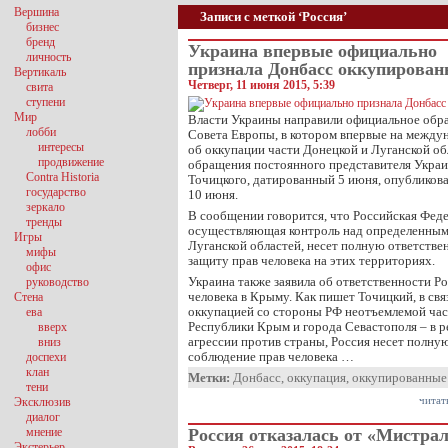
Вершина
Записи с меткой ‘Россия’
бизнес
бренд
Украина впервые официально
личность
признала Донбасс оккупирован
Вертикаль
Четверг, 11 июня 2015, 5:39
свита
ступени
Мир
Власти Украины направили официальное обр
лобби
Совета Европы, в котором впервые на межд
интересы
об оккупации части Донецкой и Луганской об
продвижение
обращения постоянного представителя Украи
Contra Historia
Точицкого, датированный 5 июня, опубликова
государство
10 июня.
зеркало
В сообщении говорится, что Российская Феде
тренды
осуществляющая контроль над определенным
Игры
Луганской областей, несет полную ответстве
мифы
защиту прав человека на этих территориях.
офис
Украина также заявила об ответственности Р
руководство
человека в Крыму. Как пишет Точицкий, в свя
Стена
оккупацией со стороны РФ неотъемлемой ча
ева
Республики Крым и города Севастополя – в р
вверх
агрессии против страны, Россия несет полную
вниз
соблюдение прав человека …
доспехи
клан
Метки:
Донбасс
,
оккупация
,
оккупированные
тени
читат
Эксклюзив
диалог
мнение
Россия отказалась от «Мистра
Экстерьер