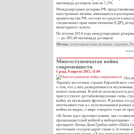
миллиарда долларов, или на 1,5%.
Международные резервы РФ, представляющи
иностранные активы, имеющиеся в распоряже
правительства РФ, состоят из средств в инос
специальных прав заимствования (СДР), рез
монетарного золота.
По итогам 2014 года международные резервы 
— до 385,46 миллиарда долларов.
Метки:
золотовалютные резервы
,
падение
,
Ро
читат
Многоступенчатая война
современности
Среда, 8 апреля 2015, 11:04
После
Украину восточные страны Европейского сою
о том, что у них разворачивается неуловимая
нового поколения. В ней не используются рег
присутствуют дестабилизирующие силы, страх
войну на нескольких фронтах. В разных госуд
интенсивностью и с использованием разных м
войны не видно, о мире говорить тоже не при
«В Литве идет противостояние: мы столкнул
пропагандистской войной и кибератаками», 
президент Литвы Даля Грибаускайте (Dalia Gr
восточным соседом царит также в Эстонии и 
имеет русские корни. «У нас присутствуют п