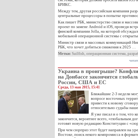
БРИКС.
Между тем, другая российская компания раз
центральные процессоры в попытке противос
Как пишет РБК, министерство связи и массо
проект по замене Android и iOS, проведя вст
финской компании Jolla, на которой обсуждал
мобильной операционной системы с открытым
Министр связи и массовых коммуникаций Ник
РБК, что хочет добиться снижения к 2025 …
Метки:
Sailfish
,
операционная система
,
разра
читат
Украина в проигрыше? Конфл
на Донбассе закончится глобал
России, США и ЕС
Среда, 13 мая 2015, 15:41
Ближайшие 2-3 недели мог
вопросе восточных террит
привести к новому сговор
относительно судьбы наше
Я уже писал и о том, что 
закончится, вероятнее всего, «глобальным до
готовят новую редакцию Конституции с «сю
При чем сюрприз этот будет направлен на ур
Востоке, поиск некого компромисса в формат