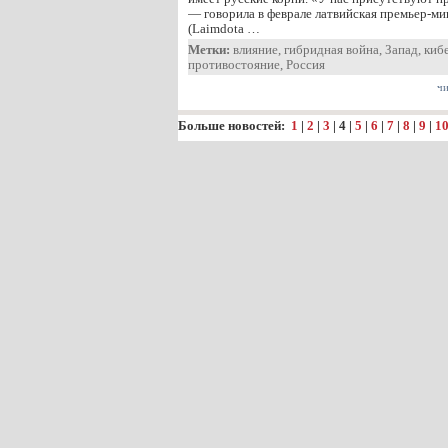
— говорила в феврале латвийская премьер-м
(Laimdota …
Метки:
влияние
,
гибридная война
,
Запад
,
киб
противостояние
,
Россия
чи
Больше новостей:
1
|
2
|
3
|
4
|
5
|
6
|
7
|
8
|
9
|
1