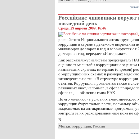
читат
Российские чиновники воруют 
последний день
Среда, 29 апреля 2009, 16:46
российского Национального антикоррупционн
коррупции в стране в денежном выражении и
миллиардов долларов в год и варьируется от
долларов в год, передает «Интерфакс».
Как рассказал журналистам председатель НА
оценивает масштабы коррупционного рынка н
называемых скрытых интервью (опросов) ре
о коррупционных схемах и размерах мздоимс
жизнедеятельности. «В структуре коррупции
откатов. Коррупция проявляется также в сист
различных квот, например, в сфере природоп
сферах», — объяснил глава НАК.
По его мнению, «в условиях экономического
коррупции будут только расти, поскольку об
выделяемых на антикризисные программы, ув
контроля за их расходованием еще пока не с
В …
Метки:
коррупция
,
Россия
читат