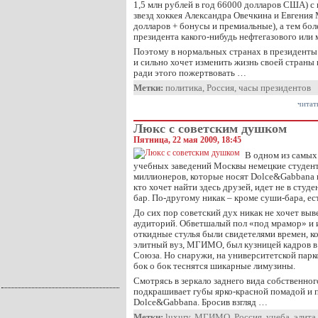
1,5 млн рублей в год 66000 долларов США) 
звезд хоккея Александра Овечкина и Евгения
долларов + бонусы и премиальные), а тем бо
президента какого-нибудь нефтегазового или 
Поэтому в нормальных странах в президенты 
и сильно хочет изменить жизнь своей страны 
ради этого пожертвовать …
Метки:
политика
,
Россия
,
часы президентов
читат
Люкс с советским душком
Пятница, 22 мая 2009, 18:45
В одном из самы
учебных заведений Москвы немецкие студенты
миллионеров, которые носят Dolce&Gabbana и 
кто хочет найти здесь друзей, идет не в студ
бар. По-другому никак – кроме суши-бара, ест
До сих пор советский дух никак не хочет выв
аудиторий. Обветшалый пол «под мрамор» и 
откидные стулья были свидетелями времен, к
элитный вуз, МГИМО, был кузницей кадров в
Союза. Но снаружи, на университетской пар
бок о бок теснятся шикарные лимузины.
Смотрясь в зеркало заднего вида собственног
подкрашивает губы ярко-красной помадой и п
Dolce&Gabbana. Бросив взгляд …
Метки:
luxury
,
МГИМО
,
Россия
,
учеба
,
элита