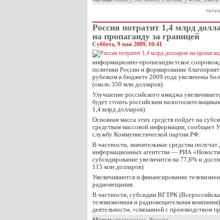
читат
Россия потратит 1,4 млрд долл
на пропаганду за границей
Суббота, 9 мая 2009, 10:41
информационно-пропагандистское сопровожд
политики России и формирование благоприят
рубежом в бюджете 2009 года увеличены боле
(около 350 млн долларов).
Улучшение российского имиджа увеличивается
будет стоить российским налогоплательщикам
1,4 млрд долларов).
Основная масса этих средств пойдет на субс
средствам массовой информации, сообщает У
службу Коммунистической партии РФ.
В частности, значительные средства получат
информационных агентства — РИА «Новост
субсидирование увеличится на 77,8% и достиг
115 млн долларов)
Увеличиваются и финансирование телевизион
радиовещания.
В частности, субсидии ВГТРК (Всероссийска
телевизионная и радиовещательная компания
деятельности, «связанной с производством 
Метки:
пропаганда
,
Россия