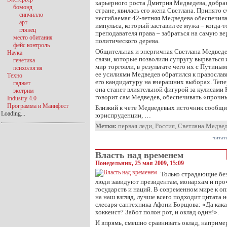
карьерного роста Дмитрия Медведева, добра
бомонд
стране, явилась его жена Светлана. Принято 
синчилло
несгибаемая 42-летняя Медведева обеспечил
арт
импульса, который заставил ее мужа – когда-
глянец
преподавателя права – забраться на самую в
место обитания
политического дерева.
фейс контроль
Общительная и энергичная Светлана Медведев
Наука
связи, которые позволили супругу вырваться 
генетика
мир торговли, в результате чего их с Путины
психология
ее усилиями Медведев обратился к православ
Техно
его кандидатуру на вчерашних выборах. Тепер
гаджет
она станет влиятельной фигурой за кулисами К
экстрим
говорит сам Медведев, обеспечивать «прочн
Industry 4.0
Программа и Манифест
Близкий к чете Медведевых источник сообщил
Loading...
юриспруденции, …
Метки:
первая леди
,
Россия
,
Светлана Медве
читат
Власть над временем
Понедельник, 25 мая 2009, 15:09
Только страдающие б
люди завидуют президентам, монархам и пр
государств и наций. В современном мире к о
на наш взгляд, лучше всего подходит цитата
слесаря-сантехника Афони Борщова: «Да какая
хоккеист? Забот полон рот, и оклад один!».
И впрямь, смешно сравнивать оклад, наприме