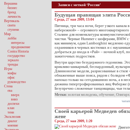
Вершина
Записи с меткой ‘Россия’
бизнес
бренд
Будущая правящая элита Росс
личность
Среда, 27 мая 2009, 13:04
Вертикаль
свита
Пятница, три часа ночи, берег узкого канала
ступени
набережной» – огромного многоквартирного 
Мир
Сталине для номенклатуры коммунистической 
лобби
чистки. Черные Hummer с шоферами, BMW с 
интересы
как минимум, один Lamborghini медленно еду
продвижение
охранников в черных костюмах и с наушникам
Contra Historia
добраться до входа в «Рай» – ночной клуб, 
государство
зажиточных подростков.
зеркало
Внутри царство безудержного гедонизма. Это
тренды
крикливо-шикарный, беспардонный, вульгарн
Игры
Длинноногие модели, разрисованные в стиле 
мифы
обнаженные выше пояса, рядом с болидом «
офис
напоказ только на сегодняшнюю ночь, а в нес
руководство
дюжина гипертрофированных яиц Фаберже (по
Стена
Безупречно сложенные танцовщицы, чьи тел
ева
Метки:
золотая молодежь
,
обучение
,
Олигарх
вверх
вниз
читат
доспехи
клан
Своей карьерой Медведев обяз
тени
жене
Эксклюзив
диалог
Среда, 27 мая 2009, 1:20
мнение
Двигат
Экстерьер