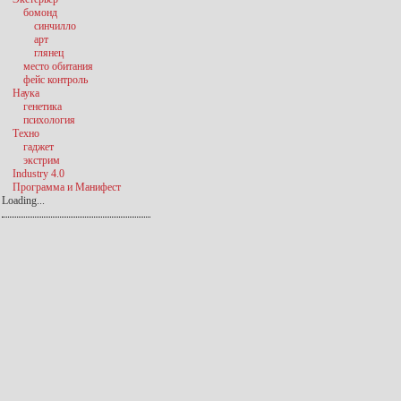
бомонд
синчилло
арт
глянец
место обитания
фейс контроль
Наука
генетика
психология
Техно
гаджет
экстрим
Industry 4.0
Программа и Манифест
Loading...