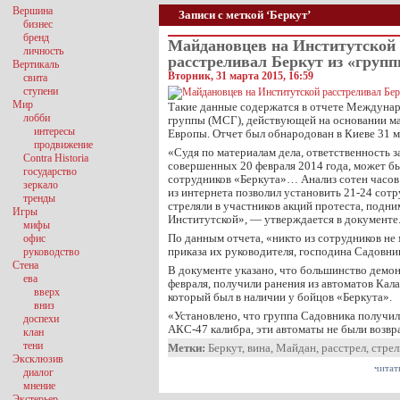
Вершина
Записи с меткой ‘Беркут’
бизнес
бренд
Майдановцев на Институтской
личность
расстреливал Беркут из «груп
Вертикаль
Вторник, 31 марта 2015, 16:59
свита
ступени
Мир
Такие данные содержатся в отчете Междуна
лобби
группы (МСГ), действующей на основании ма
интересы
Европы. Отчет был обнародован в Киеве 31 м
продвижение
«Судя по материалам дела, ответственность з
Contra Historia
совершенных 20 февраля 2014 года, может б
государство
сотрудников «Беркута»… Анализ сотен часов
зеркало
из интернета позволил установить 21-24 сот
тренды
стреляли в участников акций протеста, подн
Игры
Институтской», — утверждается в документе
мифы
По данным отчета, «никто из сотрудников не
офис
приказа их руководителя, господина Садовни
руководство
Стена
В документе указано, что большинство демо
ева
февраля, получили ранения из автоматов Кал
вверх
который был в наличии у бойцов «Беркута».
вниз
«Установлено, что группа Садовника получи
доспехи
АКС-47 калибра, эти автоматы не были воз
клан
тени
Метки:
Беркут
,
вина
,
Майдан
,
расстрел
,
стрел
Эксклюзив
читат
диалог
мнение
Экстерьер