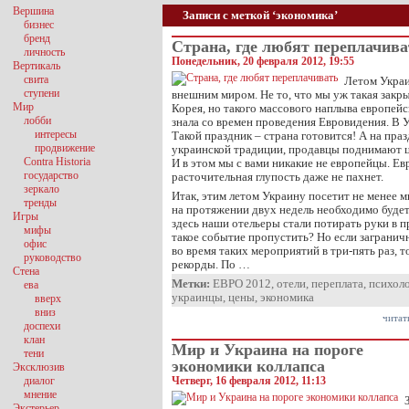
Вершина
Записи с меткой ‘экономика’
бизнес
бренд
Страна, где любят переплачив
личность
Понедельник, 20 февраля 2012, 19:55
Вертикаль
свита
Летом Украи
ступени
внешним миром. Не то, что мы уж такая закры
Мир
Корея, но такого массового наплыва европейс
лобби
знала со времен проведения Евровидения. В 
интересы
Такой праздник – страна готовится! А на пра
продвижение
украинской традиции, продавцы поднимают
Contra Historia
И в этом мы с вами никакие не европейцы. Е
государство
расточительная глупость даже не пахнет.
зеркало
Итак, этим летом Украину посетит не менее 
тренды
на протяжении двух недель необходимо будет
Игры
здесь наши отельеры стали потирать руки в 
мифы
такое событие пропустить? Но если заграни
офис
во время таких мероприятий в три-пять раз, т
руководство
рекорды. По …
Стена
Метки:
ЕВРО 2012
,
отели
,
переплата
,
психол
ева
украинцы
,
цены
,
экономика
вверх
вниз
читат
доспехи
клан
Мир и Украина на пороге
тени
экономики коллапса
Эксклюзив
диалог
Четверг, 16 февраля 2012, 11:13
мнение
Экстерьер