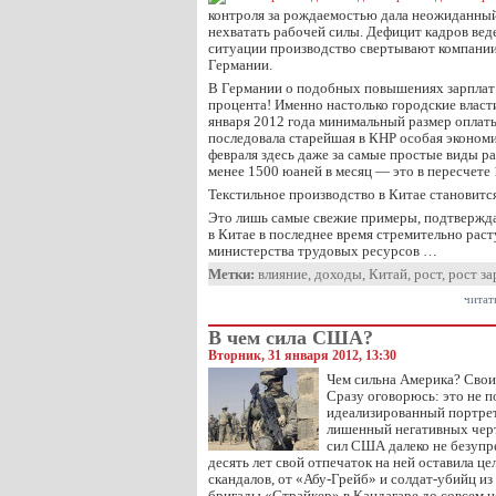
контроля за рождаемостью дала неожиданный
нехватать рабочей силы. Дефицит кадров веде
ситуации производство свертывают компании
Германии.
В Германии о подобных повышениях зарплат м
процента! Именно настолько городские власт
января 2012 года минимальный размер оплат
последовала старейшая в КНР особая экономи
февраля здесь даже за самые простые виды р
менее 1500 юаней в месяц — это в пересчете 
Текстильное производство в Китае становит
Это лишь самые свежие примеры, подтверж
в Китае в последнее время стремительно рас
министерства трудовых ресурсов …
Метки:
влияние
,
доходы
,
Китай
,
рост
,
рост за
читат
В чем сила США?
Вторник, 31 января 2012, 13:30
Чем сильна Америка? Сво
Сразу оговорюсь: это не 
идеализированный портрет
лишенный негативных чер
сил США далеко не безупре
десять лет свой отпечаток на ней оставила ц
скандалов, от «Абу-Грейб» и солдат-убийц и
бригады «Страйкер» в Кандагаре до совсем н