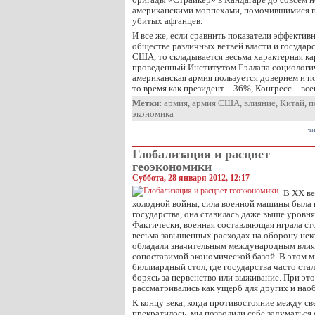
американскими морпехами, помочившимися п
убитых афганцев.
И все же, если сравнить показатели эффектив
обществе различных ветвей власти и государ
США, то складывается весьма характерная ка
проведенный Институтом Гэллапа социологич
американская армия пользуется доверием и п
то время как президент – 36%, Конгресс – вс
Метки:
армия
,
армия США
,
влияние
,
Китай
,
п
экономика
чи
Глобализация и расцвет
геоэкономики
Суббота, 28 января 2012, 12:17
В XX ве
холодной войны, сила военной машины была
государства, она ставилась даже выше уровня
Фактически, военная составляющая играла ст
весьма завышенных расходах на оборону нек
обладали значительным международным влия
сопоставимой экономической базой. В этом м
биллиардный стол, где государства часто стал
борясь за первенство или выживание. При э
рассматривались как ущерб для других и нао
К концу века, когда противостояние между с
прекратилось, мы позволили себе задуматься