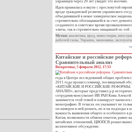
украинцев через 20 лет увидит это воочию.
Идея прижилась и вкупе с пресловутой еврои
вроде гражданской религии украинского госуд
объединявшей в некое химерическое национал
стремительно обогащавшейся за счет демонта
созданного в советское время промышленного
элиты, так и стремительно нищавшей по той
Метки:
аналитика
,
вред
,
инвестиции
,
иностра
рабочей силы
,
Украина
,
экономика
,
эксплуата
чи
Китайские и российские рефор
Сравнительный анализ
Воскресенье, 5 февраля 2012, 17:53
года в Центре исследований общих проблем с
2011 года прошел семинар, посвященный об
«КИТАЙСКИЕ И РОССИЙСКИЕ РЕФОРМЫ.
АНАЛИЗ», которые представил д-р историчес
сотрудник-консультант ИВ РАН Кива Алексей
занимается этой темой и планирует написать
монографию. В тезисах он указывает не тольк
он намерен в ней решать, но и на подходы к
важность выявления общего и особенного в 
Китая, возможности обмена опытом, равно ка
китайских отношений, ЦИОПСВ решил вынест
коллективное обсуждение.