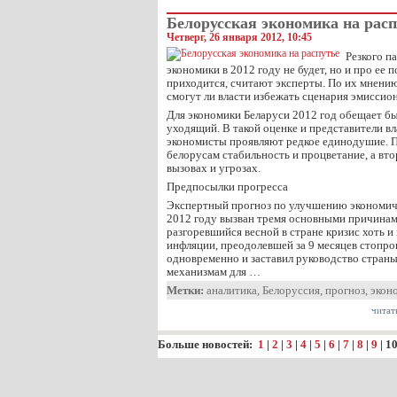
Белорусская экономика на рас
Четверг, 26 января 2012, 10:45
Резкого п
экономики в 2012 году не будет, но и про ее 
приходится, считают эксперты. По их мнению,
смогут ли власти избежать сценария эмиссио
Для экономики Беларуси 2012 год обещает быт
уходящий. В такой оценке и представители вл
экономисты проявляют редкое единодушие. 
белорусам стабильность и процветание, а вт
вызовах и угрозах.
Предпосылки прогресса
Экспертный прогноз по улучшению экономиче
2012 году вызван тремя основными причинам
разгоревшийся весной в стране кризис хоть и
инфляции, преодолевшей за 9 месяцев стопр
одновременно и заставил руководство стран
механизмам для …
Метки:
аналитика
,
Белоруссия
,
прогноз
,
экон
читат
Больше новостей:
1
|
2
|
3
|
4
|
5
|
6
|
7
|
8
|
9
|
1