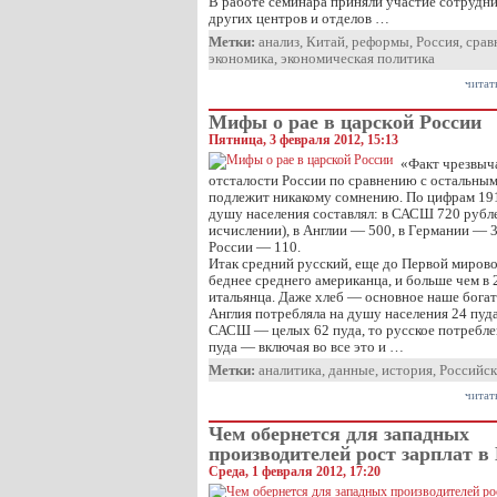
В работе семинара приняли участие сотрудн
других центров и отделов …
Метки:
анализ
,
Китай
,
реформы
,
Россия
,
срав
экономика
,
экономическая политика
читат
Мифы о рае в царской России
Пятница, 3 февраля 2012, 15:13
«Факт чрезвыч
отсталости России по сравнению с остальны
подлежит никакому сомнению. По цифрам 191
душу населения составлял: в САСШ 720 рубле
исчислении), в Англии — 500, в Германии — 3
России — 110.
Итак средний русский, еще до Первой мирово
беднее среднего американца, и больше чем в 
итальянца. Даже хлеб — основное наше богат
Англия потребляла на душу населения 24 пуда
САСШ — целых 62 пуда, то русское потреблен
пуда — включая во все это и …
Метки:
аналитика
,
данные
,
история
,
Российск
читат
Чем обернется для западных
производителей рост зарплат в
Среда, 1 февраля 2012, 17:20