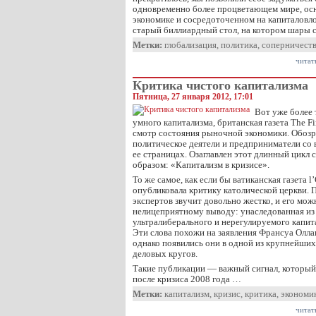
одновременно более процветающем мире, ос
экономике и сосредоточенном на капиталовл
старый биллиардный стол, на котором шары 
Метки:
глобализация
,
политика
,
соперничест
читат
Критика чистого капитализма
Пятница, 27 января 2012, 17:01
Вот уже более 
умного капитализма, британская газета The F
смотр состояния рыночной экономики. Обозр
политическое деятели и предприниматели со 
ее страницах. Озаглавлен этот длинный цикл
образом: «Капитализм в кризисе».
То же самое, как если бы ватиканская газета l
опубликовала критику католической церкви.
экспертов звучит довольно жестко, и его мож
нелицеприятному выводу: унаследованная из
ультралиберального и нерегулируемого капит
Эти слова похожи на заявления Франсуа Оллан
однако появились они в одной из крупнейши
деловых кругов.
Такие публикации — важный сигнал, который 
после кризиса 2008 года …
Метки:
капитализм
,
кризис
,
критика
,
экономи
читат