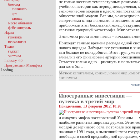
не только жестким температурным режимом. 
бомонд
учебники истории как период межвременья, к
синчилло
экономической модели и идеологем посткапи
арт
общественной модели. Все мы, в очередной р
глянец
свидетелями конца знакомого и осязаемого мир
место обитания
приближали этот бесславный конец, бездум
фейс контроль
картинам грядущей катастрофы. Миг отсчета
Наука
Экономика роста закончилась – началась экон
генетика
психология
Приходят темные времена распада одной сист
Техно
нового порядка. Забудьте все установки и за
гаджет
вам больше не понадобятся. Этот труп уже не
экстрим
вливали в его финансовые артерии обесцени
Industry 4.0
Остается только одно – рискнуть и попытать
Программа и Манифест
или хотя бы …
Loading...
Метки:
капитализм
,
кризис
,
новый мир
,
смерт
экономика
читат
Иностранные инвестиции —
путевка в третий мир
Понедельник, 13 февраля 2012, 18:26
и живучих мифов постсоветской Украины — м
наиболее развитых мировых держав. Этим тез
мордой доверчивого осла, потрясали все пра
начиная с 1991 года, а нынешний глава госуда
пообещал в своей предвыборной программе, 