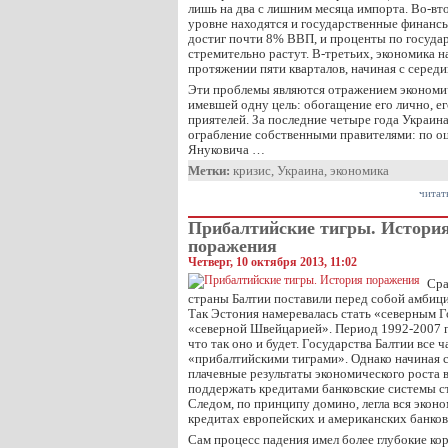
лишь на два с лишним месяца импорта. Во-вт
уровне находятся и государственные финанс
достиг почти 8% ВВП, и проценты по госуда
стремительно растут. В-третьих, экономика н
протяжении пяти кварталов, начиная с середи
Эти проблемы являются отражением экономи
имевшей одну цель: обогащение его лично, его
приятелей. За последние четыре года Украин
ограбление собственными правителями: по оц
Януковича …
Метки:
кризис
,
Украина
,
экономика
читат
Прибалтийские тигры. Истори
поражения
Четверг, 10 октября 2013, 11:02
Сра
страны Балтии поставили перед собой амбиц
Так Эстония намеревалась стать «северным Г
«северной Швейцарией». Период 1992-2007 г
что так оно и будет. Государства Балтии все 
«прибалтийскими тиграми». Однако начиная с
плачевные результаты экономического роста в
поддержать кредитами банковские системы ст
Следом, по принципу домино, легла вся экон
кредитах европейских и американских банков
Сам процесс падения имел более глубокие ко