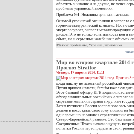
обратить внимание и на другие, не менее се
проблемы украинской экономики.
Проблема №1. Ножницы цен: газ и металлы
Основой украинской экономики и экспорта с 
горно-металлургический комплекс. Но, в отли
энергоресурсов, экспорт металлопродукции 
рисков. Это не только волатильность цен и в
сбыта, но и серьезные колебания в объемах с
Метки:
проблемы
,
Украина
,
экономика
читат
Мир во втором квартале 2014 г
Прогноз Stratfor
Четверг, 17 апреля 2014, 11:11
когда никому не известный российский чино
Путин пришел к власти, Stratfor начал следит
Этот бывший офицер КГБ подавил повстанчес
обуздал влиятельных российских олигархов и
сырьевые компании страны в крупные госуда
Затем путинская Россия воспользовалось за
делами и воссоздала свою зону влияния на б
одновременно налаживая стратегические отн
Северо-Европейской равнине. Это был лишь 
Соединенные Штаты начали ощущать потребн
попытки России переопределить свои границ