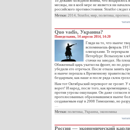
То дежавю холодной войны, что воцарилось в
месяцы, ни в коей мере не является ни начало
российского противостояния. Stratfor следил
Метки:
2014
,
Stratfor
,
мир
,
политика
,
прогноз
читат
Quo vadis, Украина?
Понедельник, 14 апреля 2014, 14:20
Глядя на то, что нынче тво
вспоминаешь февраль 1917
олигархами. Те перекрыли
Петербург. Вспыхнули хле
стачки на заводах. На пло
Обиженный царь укатил на фронт, но по доро
убедили его отречься. После отказа занять пре
и нынче перешла к Временному правительству
бездарным, как наше и после ряда склок грох
Нам тот Октябрьский переворот не грозит. У 
ворот! И народ, после того, как временщики 
против угрозы оккупации. Он даже согласен п
проголосованных образовавшимся нынче бо
создаваемым ещё в 2008 Тимошенко, но разр
…
Метки:
политика
,
Украина
,
экономика
читат
Россия — экономический карл