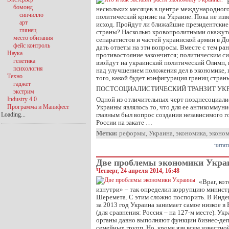
бомонд
нескольких месяцев в центре международног
синчилло
политический кризис на Украине. Пока не изв
арт
исход. Пройдут ли ближайшие президентские
глянец
страны? Насколько кровопролитными окажут
место обитания
сепаратистов и частей украинской армии в 
фейс контроль
дать ответы на эти вопросы. Вместе с тем ра
Наука
противостояние закончится; политическим си
генетика
взойдут на украинский политический Олимп, 
психология
над улучшением положения дел в экономике, 
Техно
того, какой будет конфигурация границ стран
гаджет
ПОСТСОЦИАЛИСТИЧЕСКИЙ ТРАНЗИТ УК
экстрим
Industry 4.0
Одной из отличительных черт позднесоциалис
Программа и Манифест
Украины являлось то, что для ее антикоммун
Loading...
главным был вопрос создания независимого гос
России на закате …
Метки:
реформы
,
Украина
,
экономика
,
эконо
читат
Две проблемы экономики Укр
Четверг, 24 апреля 2014, 16:48
«Враг, ко
изнутри» – так определил коррупцию минист
Шеремета. С этим сложно поспорить. В Инде
за 2013 год Украина занимает самое низкое в 
(для сравнения: Россия – на 127-м месте). У
органы давно выполняют функции бизнес-де
семейных групп. Но, кроме язв всем известно