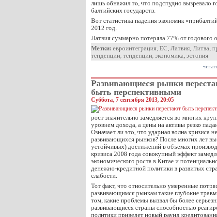
лишь обнажил то, что подспудно вызревало 
балтийских государств.
Вот статистика падения экономик «прибалтий
2012 год.
Латвия суммарно потеряла 77% от годового 
Метки:
евроинтеграция
,
ЕС
,
Латвия
,
Литва
,
п
тенденции
,
тенденции
,
экономика
,
эстония
читат
Развивающиеся рынки перест
быть перспективными
Суббота, 7 сентября 2013, 20:05
рост значительно замедляется во многих кру
уровнем дохода, а цены на активы резко пада
Означает ли это, что ударная волна кризиса 
развивающихся рынков? После многих лет выс
устойчивых) достижений в объемах производ
кризиса 2008 года совокупный эффект замед
экономического роста в Китае и потенциальн
денежно-кредитной политики в развитых стр
слабости.
Тот факт, что относительно умеренные потр
развивающимся рынкам такие глубокие травмы
том, какие проблемы вызвал бы более серьез
развивающиеся страны способностью реагиро
политики приведет новый раунд кредитова