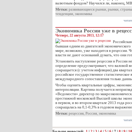
валютным фондом? Научился ли, наконец, МВ
Метки:
развивающиеся рынки
,
рынки
,
стран
тенденции
,
экономика
читат
Экономика России уже в рецес
Четверг, 22 августа 2013, 12:17
Российская
бывшая одним из двигателей экономического
мире, возможно, уже находится в рецессии. Ч
власти не дают оснований думать, что они го
Установить наступление рецессии в России н
определение предусматривает, что валовой 
сокращается (с учетом инфляции) два квартал
российское государственное статистическое 
международного сопоставления только данны
Чтобы оценить квартальные цифры, экономис
интерполяции. Картина получается неприглядн
«Ведомости» директор по макроэкономическ
престижной московской Высшей школы эконо
в первом, и во втором квартале 2013 года ро
сокращалась на 0,1-0,3% в годовом выражени
Метки:
рецессия
,
Россия
,
экономика
читат
Больше новостей:
1
|
2
|
3
|
4
|
5
|
6
|
7
|
8
|
9
|
1