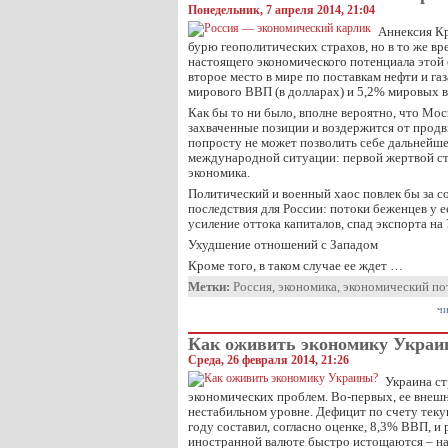
Понедельник, 7 апреля 2014, 21:04
Аннексия К
бурю геополитических страхов, но в то же в
настоящего экономического потенциала этой 
второе место в мире по поставкам нефти и га
мирового ВВП (в долларах) и 5,2% мировых 
Как бы то ни было, вполне вероятно, что Мо
захваченные позиции и воздержится от прод
попросту не может позволить себе дальнейш
международной ситуации: первой жертвой ст
экономика.
Политический и военный хаос повлек бы за 
последствия для России: потоки беженцев у ее
усиление оттока капиталов, спад экспорта на
Ухудшение отношений с Западом
Кроме того, в таком случае ее ждет …
Метки:
Россия
,
экономика
,
экономический по
чи
Как оживить экономику Укра
Среда, 26 февраля 2014, 21:26
Украина ст
экономических проблем. Во-первых, ее внешн
нестабильном уровне. Дефицит по счету тек
году составил, согласно оценке, 8,3% ВВП, и
иностранной валюте быстро истощаются – на