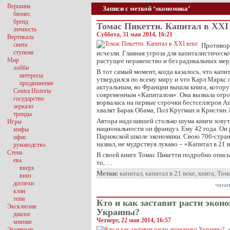
Вершина
Записи с меткой ‘экономика’
бизнес
бренд
Томас Пикетти. Капитал в XXI
личность
Суббота, 31 мая 2014, 16:21
Вертикаль
свита
Противор
ступени
исчезли. Главная угроза для капиталистическ
Мир
растущее неравенство и без радикальных мер
лобби
В тот самый момент, когда казалось, что кап
интересы
утвердился по всему миру и что Карл Маркс 
продвижение
актуальным, во Франции вышла книга, котор
Contra Historia
современным «Капиталом». Она вызвала огро
государство
ворвалась на первые строчки бестселлеров A
зеркало
хвалят Барак Обама, Пол Кругман и Кристин 
тренды
Автора наделавшей столько шума книги зовут
Игры
национальности он француз. Ему 42 года. Он
мифы
Парижской школе экономики. Свою 700-стра
офис
назвал, не мудрствуя лукаво – «Капитал в 21 в
руководство
Стена
В своей книге Томас Пикетти подробно описы
ева
то, …
вверх
Метки:
капитал
,
капитал в 21 веке
,
книга
,
Том
вниз
доспехи
читат
клан
тени
Кто и как заставит расти экон
Эксклюзив
Украины?
диалог
Четверг, 22 мая 2014, 16:57
мнение
Экстерьер