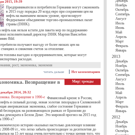
Декабрь
ря 2015, 19:39
Ноябрь
Предприниматели и потребители Германии могут сэкономить
Октябрь
в 2015 году порядка 20 млрд евро при сохранении цен на
Сентябрь
нефть на нынешнем низком уровне, прогнозирует
Август
Федеральное объединение торгово-промышленных палат
Июль
страны (DIHK).
Июнь
 нефть как нельзя кстати для пакета мер по поддержанию
Май
аявил исполнительный директор DIHK Мартин Ванслебен
Апрель
анию Bild.
Март
отребители получают выгоду от более низких цен на
Февраль
станциях и снижения счетов за отопление.
Январь
ти топлива выгодно и предпринимателям, которые могут
2013
анспортных расходах.
Декабрь
рмания
,
рост
,
экономика
,
экономия
Ноябрь
Октябрь
читать дальше
Нет комментариев
Сентябрь
Август
кономика. Возвращение в
Мир
|
тренды
Июль
Июнь
декабря 2014, 20:32
Май
Апрель
Финансовый кризис в России,
Март
 нефть и сильный доллар, новая золотая лихорадка в Силиконовой
щая американская экономика, слабое состояние Германии и
Февраль
й беспорядок на развивающихся рынках от Бразилии до
Январь
ика демократа в Белом Доме. Это мировой прогноз на 2015 год
2012
а 1990-х?
Декабрь
номическую историю оказывал настолько довлеющее влияние
Ноябрь
 2008-09 гг., что легко забыть происходящее за десятилетия до
Октябрь
ваться на 15 лет назад очень поучительно с точки зрения того, что