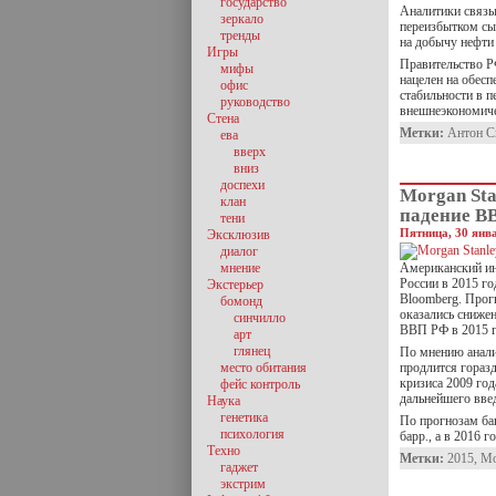
государство
Аналитики связы
зеркало
переизбытком сы
тренды
на добычу нефти 
Игры
Правительство Р
мифы
нацелен на обесп
офис
стабильности в 
руководство
внешнеэкономиче
Стена
Метки:
Антон С
ева
вверх
вниз
доспехи
Morgan Sta
клан
падение ВВ
тени
Пятница, 30 янва
Эксклюзив
диалог
мнение
Американский ин
России в 2015 го
Экстерьер
Bloomberg. Прог
бомонд
оказались сниже
синчилло
ВВП РФ в 2015 г
арт
глянец
По мнению анали
место обитания
продлится гораз
кризиса 2009 год
фейс контроль
дальнейшего вве
Наука
генетика
По прогнозам бан
психология
барр., а в 2016 
Техно
Метки:
2015
,
Mo
гаджет
экстрим