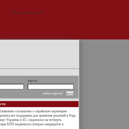
пароль
забыл пароль?
ости
ликовано соглашение о сирийском перемирии
енюка нет поддержки для принятия решений в Раде
орт Украины в ЕС сократился на четверть
кция БПП выдвинула семерых кандидатов в