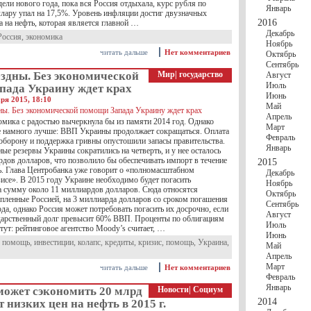
дели нового года, пока вся Россия отдыхала, курс рубля по
Январь
лару упал на 17,5%. Уровень инфляции достиг двузначных
2016
а на нефть, которая является главной …
Декабрь
Россия
,
экономика
Ноябрь
читать дальше
Нет комментариев
Октябрь
Сентябрь
здны. Без экономической
Мир
|
государство
Август
Июль
пада Украину ждет крах
Июнь
ря 2015, 18:10
Май
Апрель
омика с радостью вычеркнула бы из памяти 2014 год. Однако
Март
не намного лучше: ВВП Украины продолжает сокращаться. Оплата
Февраль
 оборону и поддержка гривны опустошили запасы правительства.
Январь
ые резервы Украины сократились на четверть, и у нее осталось
рдов долларов, что позволило бы обеспечивать импорт в течение
2015
ль. Глава Центробанка уже говорит о «полномасштабном
Декабрь
исе». В 2015 году Украине необходимо будет погасить
Ноябрь
а сумму около 11 миллиардов долларов. Сюда относятся
Октябрь
пленные Россией, на 3 миллиарда долларов со сроком погашения
Сентябрь
ода, однако Россия может потребовать погасить их досрочно, если
Август
дарственный долг превысит 60% ВВП. Проценты по облигациям
Июль
тут: рейтинговое агентство Moody’s считает, …
Июнь
я помощь
,
инвестиции
,
колапс
,
кредиты
,
кризис
,
помощь
,
Украина
,
Май
Апрель
Март
читать дальше
Нет комментариев
Февраль
Январь
может сэкономить 20 млрд
Новости
|
Социум
2014
т низких цен на нефть в 2015 г.