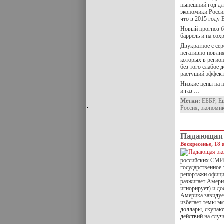
нынешний год дл
экономики России
что в 2015 году
Новый прогноз ба
баррель и на сох
Двукратное с сер
негативно повли
которых в регион
без того слабое
растущий эффект
Низкие цены на н
и газ …
Метки:
ЕББР
,
Ев
Россия
,
экономи
Падающая 
Воскресенье, 18 
российских СМИ, 
государственное 
репортажи офици
разжигает Амери
игнорирует) и до
Америка завидует
избегает темы э
доллары, скупают
действий на слу