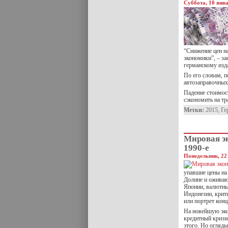
Суббота, 10 янва
“Снижение цен на
экономики”, – з
германскому изд
По его словам, п
автозаправочных 
Падение стоимос
сэкономить на тр
Метки:
2015
,
Ге
Мировая э
1990-е
Понедельник, 22 
упавшие цены на
Долине и оживаю
Японии, валютны
Индонезии, крит
или портрет конц
На новейшую эко
кредитный кризис
этого. Но огляды