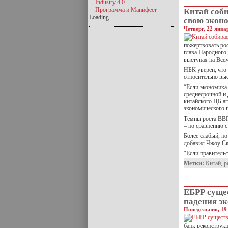
Industry 4.0
Программа и Манифест
Китай соби
Loading...
свою экон
Четверг, 22 янва
пожертвовать рос
глава Народного
выступая на Все
НБК уверен, что
относительно вы
“Если экономика 
среднесрочной и 
китайского ЦБ аг
экономического 
Темпы роста ВВП
– по сравнению с
Более слабый, н
добавил Чжоу Ся
“Если правитель
Метки:
Китай
,
р
ЕБРР суще
падения э
Понедельник, 19
банк реконструк