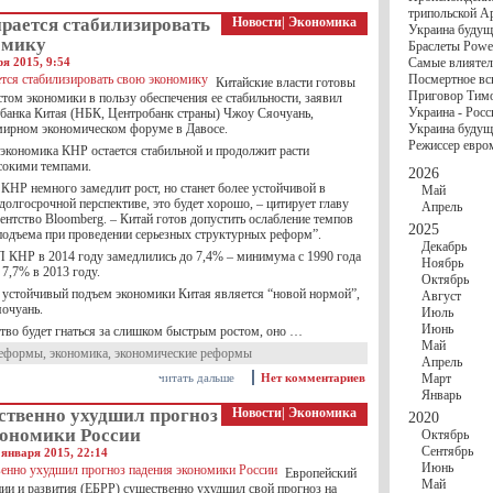
госбюджете
трипольской А
27 Ноября
Украи
рается стабилизировать
Новости
|
Экономика
Украина будущ
Турции
омику
Браслеты Power
17 Ноября
Сред
ря 2015, 9:54
Самые влиятел
шестилетнего ми
Посмертное вс
Китайские власти готовы
16 Ноября
​Пут
Приговор Тимо
том экономики в пользу обеспечения ее стабильности, заявил
13 Ноября
Цена 
Украина - Росс
 банка Китая (НБК, Центробанк страны) Чжоу Сяочуань,
10 Ноября
Круп
мирном экономическом форуме в Давосе.
Украина будуще
10 Ноября
Штайн
Режиссер евро
особом статусе Д
 экономика КНР остается стабильной и продолжит расти
03 Ноября
Мина
сокими темпами.
2026
КНР немного замедлит рост, но станет более устойчивой в
Май
долгосрочной перспективе, это будет хорошо, – цитирует главу
Апрель
ентство Bloomberg. – Китай готов допустить ослабление темпов
2025
подъема при проведении серьезных структурных реформ”.
Декабрь
 КНР в 2014 году замедлились до 7,4% – минимума с 1990 года
Ноябрь
 7,7% в 2013 году.
Октябрь
о устойчивый подъем экономики Китая является “новой нормой”,
Август
очуань.
Июль
Июнь
ство будет гнаться за слишком быстрым ростом, оно …
Май
еформы
,
экономика
,
экономические реформы
Апрель
читать дальше
Нет комментариев
Март
Январь
ственно ухудшил прогноз
Новости
|
Экономика
2020
кономики России
Октябрь
Сентябрь
 января 2015, 22:14
Июнь
Европейский
Май
ции и развития (ЕБРР) существенно ухудшил свой прогноз на