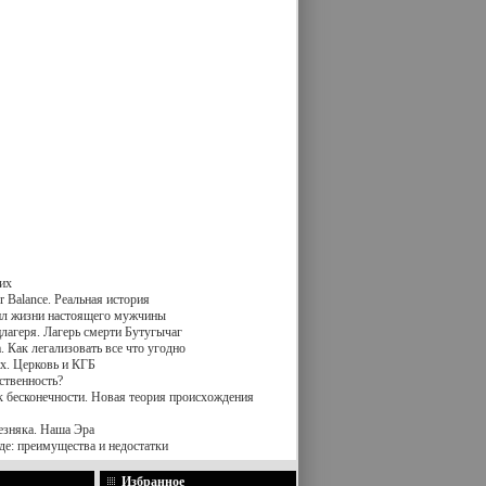
их
 Balance. Реальная история
вил жизни настоящего мужчины
лагеря. Лагерь смерти Бутугычаг
 Как легализовать все что угодно
х. Церковь и КГБ
ственность?
к бесконечности. Новая теория происхождения
езняка. Наша Эра
де: преимущества и недостатки
Избранное