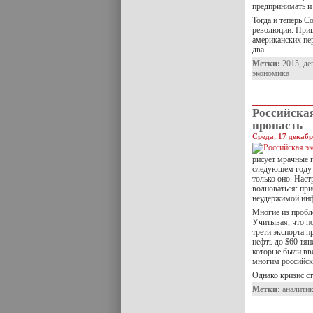
предпринимать и 
Тогда и теперь 
революции. Приш
американских пер
два …
Метки:
2015
,
де
экономика
Российска
пропасть
Среда, 17 декабр
рисует мрачные 
следующем году 
только оно. Наст
волноваться: при
неудержимой ин
Многие из пробле
Учитывая, что п
трети экспорта п
нефть до $60 тян
которые были вв
многим российск
Однако кризис с
Метки:
аналити