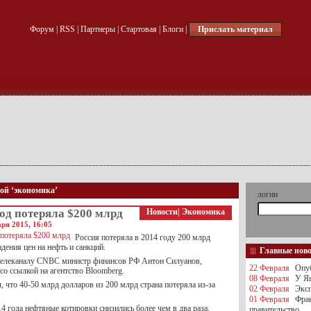
Форум
|
RSS
|
Партнеры
|
Стартовая
|
Блоги
|
Прислать материал
кой ‘экономика’
логин
год потеряла $200 млрд
Новости
|
Экономика
ря 2015, 16:05
Россия потеряла в 2014 году 200 млрд
адения цен на нефть и санкций.
Главные нов
телеканалу CNBC министр финансов РФ Антон Силуанов,
22 Февраля
Опуб
о ссылкой на агентство Bloomberg.
08 Февраля
У Яц
 что 40-50 млрд долларов из 200 млрд страна потеряла из-за
02 Февраля
Эксп
01 Февраля
Фра
14 года нефтяные котировки снизились более чем в два раза.
правительство