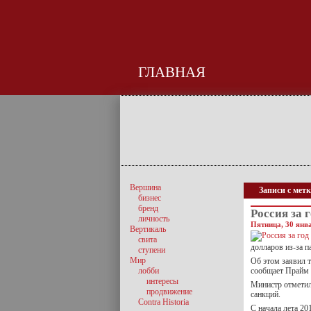
ГЛАВНАЯ
Вершина
Записи с мет
бизнес
бренд
Россия за 
личность
Пятница, 30 янва
Вертикаль
свита
долларов из-за п
ступени
Мир
Об этом заявил 
лобби
сообщает Прайм с
интересы
Министр отметил,
продвижение
санкций.
Contra Historia
С начала лета 20