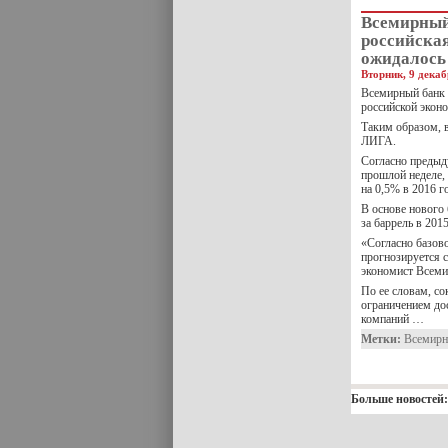
Всемирный 
российская
ожидалось
Вторник, 9 декаб
Всемирный банк (
российской экон
Таким образом, 
ЛИГА.
Согласно предыд
прошлой неделе,
на 0,5% в 2016 г
В основе нового 
за баррель в 201
«Согласно базово
прогнозируется 
экономист Всеми
По ее словам, с
ограничением до
компаний …
Метки:
Всемирн
Больше новостей