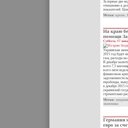
За первые две не
отношению к дол
показателей. Цен
Метки:
кризис
,
На краю бе
помощи За
Суббота, 17 янва
Украинская экон
2015 год будет 
газа, расходы на
В декабре валютн
всего 7,5 миллиа
всего пяти неде
финансовом криз
задолженности н
евробонды, выку
в декабре 2015 г
украинский госу
стремительно рас
Метки:
западна
экономика
Германия 
евро за сче