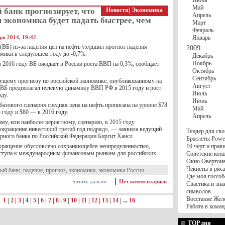
Июнь
Май
банк прогнозирует, что
Новости
|
Экономика
Апрель
 экономика будет падать быстрее, чем
Март
Февраль
ря 2014, 19:42
Январь
ВБ) из-за падения цен на нефть ухудшил прогноз падения
2009
омики в следующем году до -0,7%.
Декабрь
Ноябрь
в 2016 году ВБ ожидает в России роста ВВП на 0,3%, сообщает
Октябрь
Сентябрь
ущему прогнозу по российской экономике, опубликованному на
Август
 ВБ предполагал нулевую динамику ВВП РФ в 2015 году и рост
Июль
оду.
Июнь
базового сценария средняя цена на нефть прописана на уровне $78
Май
5 году и $80 — в 2016 году.
Апрель
му, или наиболее вероятному, сценарию, в 2015 году
сокращение инвестиций третий год подряд», — заявила ведущий
Тендер для сво
рного банка по Российской Федерации Биргит Хансл.
Браслеты Power
окращение обусловлено сохраняющейся неопределенностью,
10 черт и пра
ступа к международным финансовым рынкам для российских
Советские конц
Окно Овертона.
Чекисты в ряса
ый банк
,
падение
,
прогноз
,
экономика
,
экономика России
Где моя госсоб
читать дальше
Нет комментариев
Свастика и зна
символов
Восстание Жел
:
1
|
2
|
3
|
4
|
5
|
6
|
7
|
8
|
9
|
10
|
11
|
12
|
13
|
14
| ...
16
Работа в коман
TOP дня