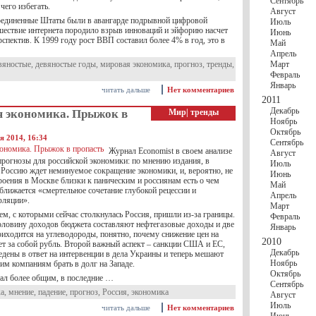
Сентябрь
чего избегать.
Август
Соединенные Штаты были в авангарде подрывной цифровой
Июль
ествие интернета породило взрыв инноваций и эйфорию насчет
Июнь
спектив. К 1999 году рост ВВП составил более 4% в год, это в
Май
Апрель
вяностые
,
девяностые годы
,
мировая экономика
,
прогноз
,
тренды
,
Март
Февраль
Январь
читать дальше
Нет комментариев
2011
Декабрь
я экономика. Прыжок в
Мир
|
тренды
Ноябрь
Октябрь
я 2014, 16:34
Сентябрь
Журнал Economist в своем анализе
Август
прогнозы для российской экономики: по мнению издания, в
Июль
Россию ждет неминуемое сокращение экономики, и, вероятно, не
Июнь
роения в Москве близки к паническим и россиянам есть о чем
Май
ближается «смертельное сочетание глубокой рецессии и
Апрель
фляции».
Март
м, с которыми сейчас столкнулась Россия, пришли из-за границы.
Февраль
оловину доходов бюджета составляют нефтегазовые доходы и две
Январь
риходится на углеводороды, понятно, почему снижение цен на
2010
ет за собой рубль. Второй важный аспект – санкции США и ЕС,
Декабрь
едены в ответ на интервенции в дела Украины и теперь мешают
Ноябрь
им компаниям брать в долг на Западе.
Октябрь
тал более общим, в последние …
Сентябрь
ка
,
мнение
,
падение
,
прогноз
,
Россия
,
экономика
Август
Июль
читать дальше
Нет комментариев