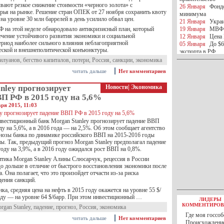
вают резкое снижение стоимости «черного золота» с
26 Января
Фондо
рья на рынке. Решение стран ОПЕК от 27 ноября сохранить квоту
минимума
на уровне 30 млн баррелей в день усилило обвал цен.
21 Января
Украи
Ф на этой неделе обнародовало антикризисный план, который
19 Января
МВФ 
ечение устойчивого развития экономики и социальной
12 Января
Цена 
период наиболее сильного влияния неблагоприятной
05 Января
До $6
ской и внешнеполитической конъюнктуры.
экспорта в РФ
05 Января
Киев
илуанов
,
бегство капиталов
,
потери
,
Россия
,
санкции
,
экономика
миротворческой 
читать дальше
Нет комментариев
05 Января
Герма
Ирана
nley прогнозирует
Новости
|
Экономика
04 Января
Саудо
П РФ в 2015 году на 5,6%
отношения с Ира
25 Декабря
ВР п
ря 2015, 11:03
в 2016 году
14 Декабря
Егип
вестиционный банк Morgan Stanley прогнозирует падение ВВП
российского лайн
ду на 5,6%, а в 2016 года — на 2,5%. Об этом сообщает агентство
10 Декабря
ЦБ К
нозы банка по динамике российского ВВП на 2015-2016 годы
минимума
ны. Так, предыдущий прогноз Morgan Stanley предполагал падение
оду на 3,9%, а в 2016 году ожидался рост ВВП на 0,8%.
07 Декабря
Поро
ИГИЛ
тика Morgan Stanley Алины Слюсарчук, рецессия в России
07 Декабря
Ущер
до дольше в отличие от быстрого восстановления экономики после
05 Декабря
32 ч
а. Она полагает, что это произойдет отчасти из-за риска
в Каспийском мо
дения санкций.
01 Декабря
Юань
ка, средняя цена на нефть в 2015 году окажется на уровне 55 $/
30 Ноября
С 1 д
году — на уровне 64 $/барр. При этом инвестиционный …
ЛИДЕРЫ
30 Ноября
Росс
КОММЕНТИРОВ
rgan Stanley
,
падение
,
прогноз
,
Россия
,
экономика
27 Ноября
РФ о
Где моя госсоб
27 Ноября
ВВП 
читать дальше
Нет комментариев
Происхождение