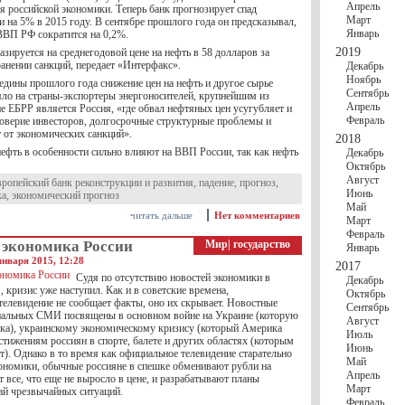
Апрель
я российской экономики. Теперь банк прогнозирует спад
Март
 на 5% в 2015 году. В сентябре прошлого года он предсказывал,
Январь
 ВВП РФ сократится на 0,2%.
2019
зируется на среднегодовой цене на нефть в 58 долларов за
ранении санкций, передает «Интерфакс».
Декабрь
Ноябрь
едины прошлого года снижение цен на нефть и другое сырье
Сентябрь
яло на страны-экспортеры энергоносителей, крупнейшим из
Апрель
е ЕБРР является Россия, «где обвал нефтяных цен усугубляет и
Февраль
 доверие инвесторов, долгосрочные структурные проблемы и
 от экономических санкций».
2018
ефть в особенности сильно влияют на ВВП России, так как нефть
Декабрь
Октябрь
Август
ропейский банк реконструкции и развития
,
падение
,
прогноз
,
Июнь
ка
,
экономический прогноз
Май
читать дальше
Нет комментариев
Март
Февраль
экономика России
Мир
|
государство
Январь
января 2015, 12:28
2017
Судя по отсутствию новостей экономики в
Декабрь
кризис уже наступил. Как и в советские времена,
Октябрь
телевидение не сообщает факты, оно их скрывает. Новостные
Сентябрь
альных СМИ посвящены в основном войне на Украине (которую
Август
ка), украинскому экономическому кризису (который Америка
Июль
стижениям россиян в спорте, балете и других областях (которым
Июнь
). Однако в то время как официальное телевидение старательно
Май
кономики, обычные россияне в спешке обменивают рубли на
Апрель
 все, что еще не выросло в цене, и разрабатывают планы
Март
чай чрезвычайных ситуаций.
Февраль