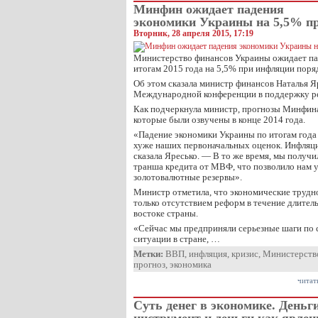
Минфин ожидает падения
экономики Украины на 5,5% п
Вторник, 28 апреля 2015, 17:19
Министерство финансов Украины ожидает па
итогам 2015 года на 5,5% при инфляции поря
Об этом сказала министр финансов Наталья Я
Международной конференции в поддержку ре
Как подчеркнула министр, прогнозы Минфина
которые были озвучены в конце 2014 года.
«Падение экономики Украины по итогам года 
хуже наших первоначальных оценок. Инфляци
сказала Яресько. — В то же время, мы получи
транша кредита от МВФ, что позволило нам у
золотовалютные резервы».
Министр отметила, что экономические трудн
только отсутствием реформ в течение длитель
востоке страны.
«Сейчас мы предприняли серьезные шаги по 
ситуации в стране, …
Метки:
ВВП
,
инфляция
,
кризис
,
Министерств
прогноз
,
экономика
читат
Суть денег в экономике. Деньг