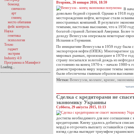
Вторник, 26 января 2016, 18:59
бомонд
синчилло
В нач
арт
довольно бедной страной. Однако в 1918 го
глянец
месторождения нефти, которые стали осваив
место обитания
иностранных компаний. В результате экономи
фейс контроль
темпами, настолько высокими, что к 1950 го
Наука
богатой страной Латинской Америки. Более т
генетика
доходу Венесуэла опережала некоторые европ
психология
Испания и Германия.
Техно
По инициативе Венесуэлы в 1959 году была с
гаджет
экспортеров нефти (ОПЕК). Многократное у
экстрим
мировых рынках, произошедшее в 1970-е годы
Industry 4.0
страну посыпался золотой дождь из нефтедол
Программа и Манифест
состоянию на конец 1970-х – начало 1980-х 
Loading...
демонстрировала миру хорошие темпы эконом
были обеспечены главным образом высокими
Метки:
Венесуэла
,
коллапс
,
кризис
,
экономик
читат
Сделка с кредиторами не спасе
экономику Украины
Суббота, 29 августа 2015, 11:13
достигла необходимого для нее соглашения 
кредиторами. Киеву удалось добиться списани
млрд) и отсрочить выплату оставшейся суммы
взгляд сделка выглядит триумфом украинского