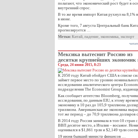
полагают, что экономический рост будет в ос
внутренний спрос.
В то же время импорт Китая рухнул на 8,1% 
в июне.
Кроме того, 7 августа Центральный банк Кита
прогнозируется …
Метки:
Китай
,
падение
,
экономика
,
экспорт
читат
Мексика вытеснит Россию из
десятки крупнейших экономик м
Среда, 24 июня 2015, 8:23
К 2050 году Китай обойдет США в списке си
займет первое место по уровню номинального
исследовании аналитического центра Economis
подразделения The Economist Group, издающ
Как сообщает агентство Bloomberg, получивш
исследования, по данным EIU, к этому време
экономику в 10 раз до 105,9 триллиона долла
триллиона. Американская же экономика выраст
тот же период – до 70,9 триллиона долларов с
В 2014 году Россия занимала в топ-10 стран
ВВП десятое место, а Италия – восьмое. Но
оценивался в $1,861 трлн и $2,149 трлн соотв
19 июня бывший министр финансов …