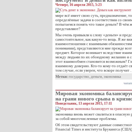
инструмент и деньги как явлен
Четверг, 16 апреля 2015, 5:23
мире всё имеет свою суть, предназначение, т
определённые задачи в соответствии со свои
попытаемся понять что такое деньги? В чём ж
представляют?
Мы очень привыкли к слову «деньги» и предс
самостоятельное, как какую-то вещь. Я же ви
взаимоотношения с взаимными обязанностями.
понимании), представляются мне прежде всего 
предмет. Которое возникает вследствие взаи
между людьми по их обоюдному желанию и со
этот взаимообмен становится возможным? Гл
взаимному доверию. Кто-то кому-то отдаёт св
том случае, если уверен, что вскоре получит
Метки:
государство
,
деньги
,
экономика
читат
Мировая экономика балансиру
на грани нового срыва в кризи
Понедельник, 13 апреля 2015, 17:11
экономика вновь может свалиться в опасную 
за собой многочисленные проблемы.
Об этом свидетельствуют данные совместног
Financial Times и института Брукингса (США