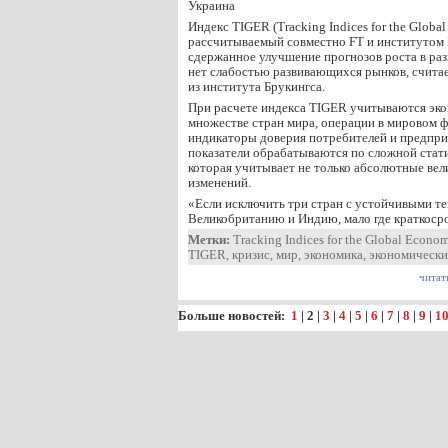
Украина
Индекс TIGER (Tracking Indices for the Globa
рассчитываемый совместно FT и институтом Б
сдержанное улучшение прогнозов роста в раз
нет слабостью развивающихся рынков, счита
из института Брукингса.
При расчете индекса TIGER учитываются эко
множестве стран мира, операции в мировом ф
индикаторы доверия потребителей и предпри
показатели обрабатываются по сложной стат
которая учитывает не только абсолютные вел
изменений.
«Если исключить три стран с устойчивыми 
Великобританию и Индию, мало где краткос
Метки:
Tracking Indices for the Global Econo
TIGER
,
кризис
,
мир
,
экономика
,
экономически
читат
Больше новостей:
1
|
2
|
3
|
4
|
5
|
6
|
7
|
8
|
9
|
1