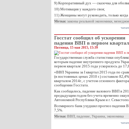
9) Корпоративный дух — сказочка для оболв
10) Мотивация у каждого своя;
11) Женщины могут руководить, только когда
Метки:
законы реальной экономики
,
менеджм
читат
Госстат сообщил об ускорении
падения ВВП в первом квартал
Пятница, 15 мая 2015, 15:39
Государственная служба статистики опублико
которым падение внутреннего продукта Укр
первом квартале 2015 года ускорилось до 17,
«ВВП Украины за I квартал 2015 года по сравн
(в постоянных ценах 2010 г.) составило 82,4%
кварталом 2014г., с учетом сезонного фактор
сообщении Госстата.
Как сообщалось, падение валового ВВП в 201
предыдущим годом без учета временно окку
Автономной Республики Крым и г. Севастопол
Всемирного банк ухудшил прогноз падения В
7,5%.
Метки:
ВВП
,
падение
,
Украина
,
экономика
читат