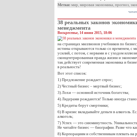
Метки:
мир
,
мировая экономика
,
прогноз
,
эко
читат
38 реальных законов экономик
менеджмента
Воскресенье, 14 июня 2015, 18:06
на страницах миллионов учебников по бизнес
истины открываются только со временем, с 
усилий, с потом, с нервами и с уходом иллюз
сконцентрированная правда жизни и экономи
так действует современная экономика и бизн
в реальность!
Вот этот список:
1) Предложение рождает спрос;
2) Честный бизнес – мертвый бизнес;
3) Лохи — основной источник богатства;
4) Лидерами рождаются! Только иногда стано
5) Кредиты берут смертники;
6) В кризис вкладывайте деньги в алкоголь. Е
алкоголь;
7) Успех — это сиюминутность. Уникальность
Не читайте бизнес — биографии. Разве что ка
8) Корпорациям и собственникам плевать на 