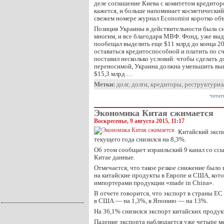
деле соглашение Киева с комитетом кредитор
кажется, и больше напоминает косметический
свежем номере журнал Economist коротко объ
Позиция Украины в действительности была си
многим, и все благодаря МВФ. Фонд, уже вы
пообещал выделить еще $11 млрд до конца 20
оставаться кредитоспособной и платить по 
поставил несколько условий: чтобы сделать 
переносимой, Украина должна уменьшить вы
$15,3 млрд …
Метки:
долг
,
долги
,
кредиторы
,
реструктуриз
читат
Экономика Китая сжимается
Воскресенье, 9 августа 2015, 11:17
Китайский эксп
текущего года снизился на 8,3%.
Об этом сообщает израильский 9 канал со сс
Китае данные.
Отмечается, что такое резкое снижение было
на китайские продукты в Европе и США, ко
импортерами продукции «made in China».
В отчете говорится, что экспорт в страны ЕС
в США — на 1,3%, в Японию — на 13%.
На 36,1% снизился экспорт китайских продук
Падение экспорта наблюдается уже четыре м