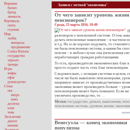
Вершина
Записи с меткой ‘экономика’
бизнес
бренд
От чего зависит уровень жизни
личность
пенсионеров?
Вертикаль
Среда, 23 марта 2016, 19:49
свита
ступени
П
Мир
разговоров о пенсионной системе. О том, как
лобби
делать пенсионные накопления – в частном п
интересы
и т.д. Но если хорошо подумать, то становит
продвижение
ни была пенсионная система, и каким бы спо
Contra Historia
пенсии – в любом случае она (пенсионная си
государство
неработающих граждан работающими.
зеркало
То есть, производители экономических благ в
тренды
просто отдают часть этих благ пенсионерам.
Игры
мифы
Следовательно, с позиции системы в целом, с
офис
числе ни было накоплено пенсионерами, уров
руководство
напрямую зависит от производственных возм
Стена
экономика может производить больше – уров
ева
пенсионерами может быть повышен. Если же 
вверх
увеличить производство, то …
вниз
Метки:
государство
,
деньги
,
накопления
,
пен
доспехи
пенсионная система
,
уровень жизни
,
экономи
клан
тени
читат
Эксклюзив
диалог
Венесуэла — конец экономики
мнение
популизма
Экстерьер