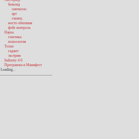
бомонд
синчилло
арт
глянец
место обитания
фейс контроль
Наука
генетика
психология
Техно
гаджет
экстрим
Industry 4.0
Программа и Манифест
Loading...