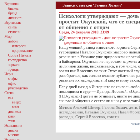
Вершина
Записи с меткой ‘Галина Хомич’
бизнес
бренд
Психологи утверждают — дочь
личность
простит Окунской, что ее спец
Вертикаль
от общения с отцом
свита
ступени
Среда, 24 февраля 2010, 23:09
Мир
лобби
интересы
Нашумевший развод известного юриста Серге
продвижение
тусовщицы Наталии Окунской массово напол
Contra Historia
резонанса в Украине уже прировняли к росси
государство
и Байсарова. Окунская не перестает кормить
зеркало
из личной жизни, высказываясь, в том числе, о
тренды
время как Власенко молчит. Этот частный сл
Игры
разобраться, как сильно влияют публичные р
мифы
развитие их наследников. И какую мину закл
офис
Пару дней назад в Интернете появилось любо
руководство
помощника в суде — Ираиды Лосевой: «Офици
Стена
(Н.Окунской) детей не отнимает, никто не лиш
ева
сыновей общения с сестрами и ни у кого такой
вверх
вниз
Метки:
Алексей Шнеер
,
Галина Хомич
,
дети
,
доспехи
исследования
,
Наталья Окунская
,
Павел Фрол
клан
разводы
,
Сергей Власенко
,
советы
тени
читат
Эксклюзив
диалог
мнение
Экстерьер