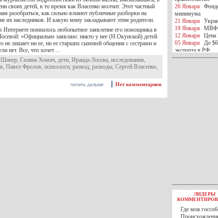
ени своих детей, в то время как Власенко молчит. Этот частный
26 Января
Фондо
нам разобраться, как сильно влияют публичные разборки на
минимума
тие их наследников. И какую мину закладывают этим родители.
21 Января
Украи
19 Января
МВФ 
 в Интернете появилось любопытное заявление его помощника в
12 Января
Цена 
осевой: «Официально заявляю: никто у нее (Н.Окунской) детей
05 Января
До $6
то не лишает ни ее, ни ее старших сыновей общения с сестрами и
ели нет. Все, что хочет …
экспорта в РФ
05 Января
Киев
 Шнеер
,
Галина Хомич
,
дети
,
Ираида Лосева
,
исследования
,
миротворческой 
ая
,
Павел Фролов
,
психологи
,
развод
,
разводы
,
Сергей Власенко
,
05 Января
Герма
Ирана
читать дальше
Нет комментариев
04 Января
Саудо
отношения с Ира
25 Декабря
ВР п
в 2016 году
14 Декабря
Егип
российского лайн
10 Декабря
ЦБ К
минимума
07 Декабря
Поро
ИГИЛ
07 Декабря
Ущер
05 Декабря
32 ч
в Каспийском мо
01 Декабря
Юань
30 Ноября
С 1 д
ЛИДЕРЫ
30 Ноября
Росс
КОММЕНТИРОВ
27 Ноября
РФ о
Где моя госсоб
27 Ноября
ВВП 
Происхождение