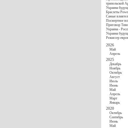
госбюджете
трипольской А
27 Ноября
Украи
Украина будущ
Турции
Браслеты Power
17 Ноября
Сред
Самые влиятел
шестилетнего ми
Посмертное вс
16 Ноября
​Пут
Приговор Тимо
13 Ноября
Цена 
Украина - Росс
10 Ноября
Круп
Украина будуще
10 Ноября
Штайн
Режиссер евро
особом статусе Д
03 Ноября
Мина
2026
Май
Апрель
2025
Декабрь
Ноябрь
Октябрь
Август
Июль
Июнь
Май
Апрель
Март
Январь
2020
Октябрь
Сентябрь
Июнь
Май