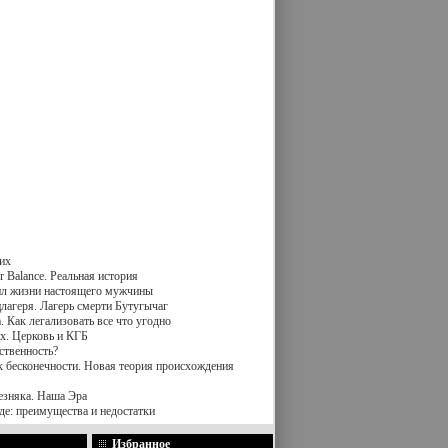
их
 Balance. Реальная история
вил жизни настоящего мужчины
лагеря. Лагерь смерти Бутугычаг
 Как легализовать все что угодно
х. Церковь и КГБ
ственность?
к бесконечности. Новая теория происхождения
езняка. Наша Эра
де: преимущества и недостатки
Избранное