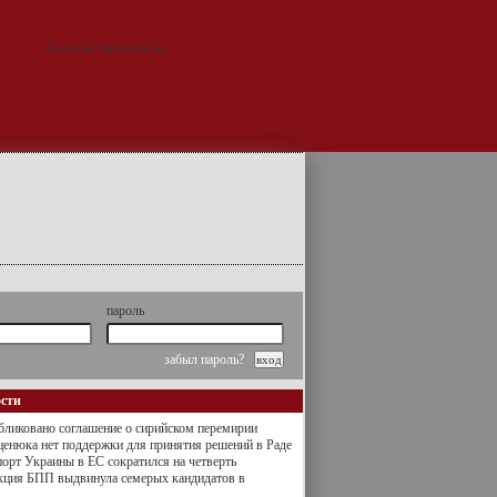
пароль
забыл пароль?
ости
ликовано соглашение о сирийском перемирии
енюка нет поддержки для принятия решений в Раде
орт Украины в ЕС сократился на четверть
кция БПП выдвинула семерых кандидатов в