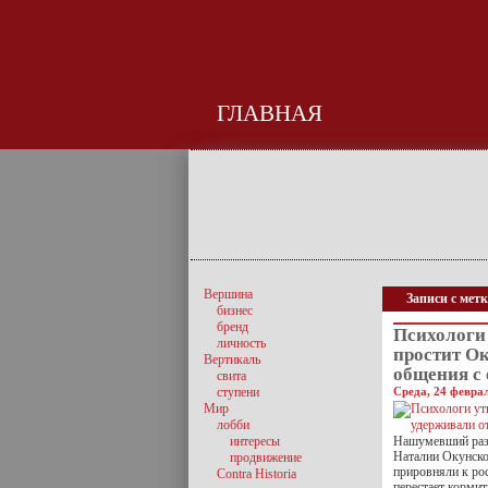
ГЛАВНАЯ
Вершина
Записи с мет
бизнес
бренд
Психологи
личность
простит Ок
Вертикаль
общения с
свита
ступени
Среда, 24 феврал
Мир
лобби
интересы
Нашумевший разв
Наталии Окунско
продвижение
прировняли к ро
Contra Historia
перестает корми