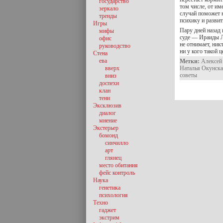
государство
том числе, от им
зеркало
случай поможет 
тренды
психику и разви
Игры
Пару дней назад
мифы
суде — Ираиды Л
офис
не отнимает, ник
руководство
ни у кого такой ц
Стена
ева
Метки:
Алексей
вверх
Наталья Окунск
советы
вниз
доспехи
клан
тени
Эксклюзив
диалог
мнение
Экстерьер
бомонд
синчилло
арт
глянец
место обитания
фейс контроль
Наука
генетика
психология
Техно
гаджет
экстрим