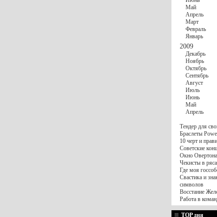
Июнь
Май
Апрель
Март
Февраль
Январь
2009
Декабрь
Ноябрь
Октябрь
Сентябрь
Август
Июль
Июнь
Май
Апрель
Тендер для сво
Браслеты Power
10 черт и пра
Советские конц
Окно Овертона.
Чекисты в ряса
Где моя госсоб
Свастика и зна
символов
Восстание Жел
Работа в коман
TOP дня