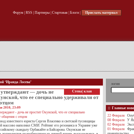
Форум
|
RSS
|
Партнеры
|
Стартовая
|
Блоги
|
Прислать материал
кой ‘Ираида Лосева’
логин
 утверждают — дочь не
Стена
|
клан
унской, что ее специально удерживали от
 отцом
я 2010, 23:09
Главные нов
22 Февраля
Опуб
08 Февраля
У Яц
од известного юриста Сергея Власенко и светской тусовщицы
02 Февраля
Эксп
й массово наполнил СМИ. Рейтинг его резонанса в Украине уже
01 Февраля
Фра
ссийскому скандалу Орбакайте и Байсарова. Окунская не
правительство
ть журналистов подробностями из личной жизни, высказываясь, в