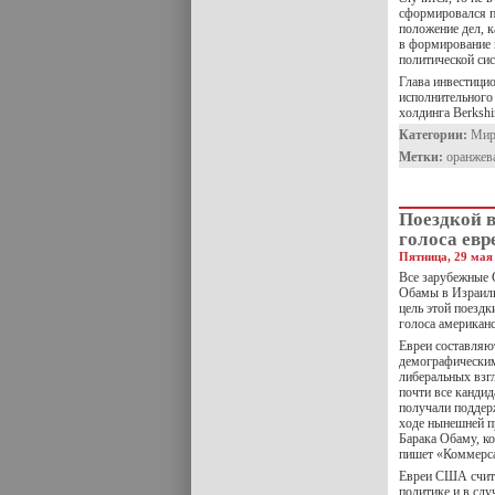
сформировался п
положение дел, к
в формирование 
политической си
Глава инвестицио
исполнительного 
холдинга Berksh
Категории:
Ми
Метки:
оранжев
Поездкой 
голоса ев
Пятница, 29 мая 
Все зарубежные 
Обамы в Израиль
цель этой поезд
голоса американс
Евреи составляю
демографическим
либеральных взг
почти все канди
получали поддер
ходе нынешней п
Барака Обаму, к
пишет «Коммерса
Евреи США счита
политике и в слу