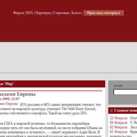
Форум
|
RSS
|
Партнеры
|
Стартовая
|
Блоги
|
Прислать материал
ки ‘Мир’
логин
лазами Европы
 2009, 22:07
45% россиян и 46% самих американцев считают, что
ияют на мировую культуру, отмечает The Wall Street Journal,
Главные нов
ьтаты собственного соцопроса. Такой же ответ дали 32%
22 Февраля
Опуб
08 Февраля
У Яц
оли США в мировой политике, то большинство европейцев
02 Февраля
Эксп
следние пять лет она была негативной, но после избрания Обамы на
01 Февраля
Фра
 резко изменилась к лучшему», — пишет журналист Адам Коэн. В
ние европейцев к американской культуре неоднозначно: например,
правительство