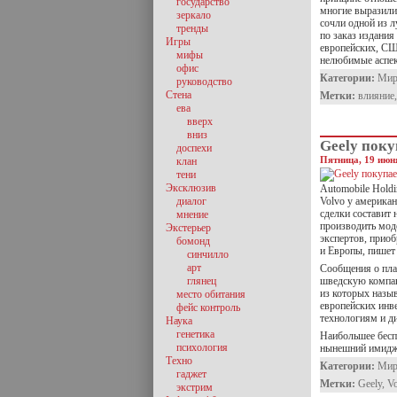
государство
многие выразили
зеркало
сочли одной из 
тренды
по заказ издания
Игры
европейских, СШ
мифы
нелюбимые аспе
офис
Категории:
Ми
руководство
Стена
Метки:
влияние
ева
вверх
вниз
Geely поку
доспехи
Пятница, 19 июня
клан
тени
Эксклюзив
Automobile Holdi
диалог
Volvo у америка
сделки составит 
мнение
производить мод
Экстерьер
экспертов, приоб
бомонд
и Европы, пишет 
синчилло
арт
Сообщения о пла
глянец
шведскую компан
из которых назы
место обитания
европейских инве
фейс контроль
технологиям и ди
Наука
генетика
Наибольшее бесп
психология
нынешний имидж 
Техно
Категории:
Ми
гаджет
Метки:
Geely
,
V
экстрим