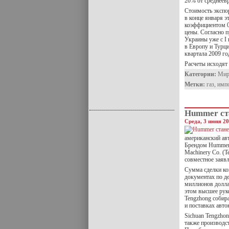
20% от среднеев
Стоимость экспор
в конце января 
коэффициентом 0,
цены. Согласно п
Украины уже с I 
в Европу и Турци
квартала 2009 го
Расчеты исходят 
Категории:
Ми
Метки:
газ
,
имп
Hummer ст
Среда, 3 июня 20
американский авт
Брендом Hummer з
Machinery Co. (T
совместное заяв
Сумма сделки ко
документах по д
миллионов долла
этом высшее рук
Tengzhong собир
и поставках авто
Sichuan Tengzhon
также производс