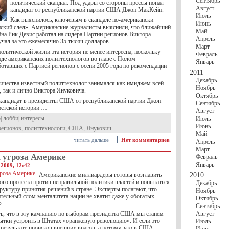
Сентябрь
политический скандал. Под удары со стороны прессы попал
Август
кандидат от республиканской партии США Джон МакКейн.
Июль
Как выяснилось, ключевым в скандале по-американски
Июнь
нский след». Американские журналисты выяснили, что ближайший
Май
на Рик Девис работал на лидера Партии регионов Виктора
Апрель
чал за это ежемесячно 35 тысяч долларов.
Март
олитической жизни эта история не менее интересна, поскольку
Февраль
нде американских политтехнологов во главе с Полом
Январь
отавших с Партией регионов с осени 2005 года по рекомендации
2011
.
Декабрь
ничества известный политтехнолог занимался как имиджем всей
Ноябрь
 так и лично Виктора Януковича.
Октябрь
 кандидат в президенты США от республиканской партии Джон
Сентябрь
стской истории …
Август
р
|
лобби
|
интересы
Июль
Июнь
регионов
,
политтехнологи
,
США
,
Янукович
Май
читать дальше
Нет комментариев
Апрель
Март
 угроза Америке
Февраль
Январь
2009, 12:42
Американские миллиардеры готовы возглавить
2010
ого протеста против неправильной политики властей и попытаться
Декабрь
руктуру принятия решений в стране. Эксперты полагают, что
Ноябрь
тельный слом менталитета нации не хватит даже у «богатых
Октябрь
».
Сентябрь
ь, что в эту кампанию по выборам президента США мы станем
Август
ытки устроить в Штатах «оранжевую революцию». И если это
Июль
в результате происков внешних врагов, а потому, что в США