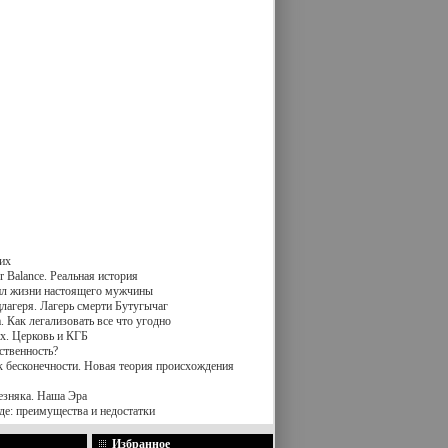
их
 Balance. Реальная история
вил жизни настоящего мужчины
лагеря. Лагерь смерти Бутугычаг
 Как легализовать все что угодно
х. Церковь и КГБ
ственность?
к бесконечности. Новая теория происхождения
езняка. Наша Эра
де: преимущества и недостатки
Избранное