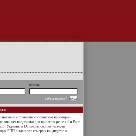
пароль
забыл пароль?
ости
ликовано соглашение о сирийском перемирии
енюка нет поддержки для принятия решений в Раде
орт Украины в ЕС сократился на четверть
кция БПП выдвинула семерых кандидатов в