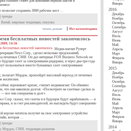
рки Hummer станет для компании первым шагом в
Январь
изнесе.
2016
позволит сохранить 3000 рабочих мест …
Декабрь
р
|
тренды
Ноябрь
,
Китай
,
мировые тенденции
,
покупка
Октябрь
Сентябрь
читать дальше
Нет комментариев
Август
Июль
ремя бесплатных новостей закончилось
Июнь
2009, 14:56
Май
Медиа-магнат Руперт
Апрель
рпорации News Corp., сделал несколько предсказаний,
Март
а печатных СМИ. Он дал интервью FOX Business Network он
Февраль
 будущее газет за электронными ридерами, и через два-три года
Январь
нут пользоваться вместо бумажных газет электронными
2015
Декабрь
т, полагает Мердок, произойдет массовый переход от печатных
Ноябрь
 носителям.
Октябрь
сейчас переживает кризис, считает медиамагнат. Он обвинил
Сентябрь
ом, что они накопили долгов: «Посмотрите на газетные сделки за
Август
, — все они совершены в долг».
Июль
s Corp. сказал, что газеты и в будущем будут зарабатывать — и
Июнь
тиража, и за счет рекламодателей, но выглядеть будут совершенно
Май
Апрель
Март
й версии читатель получит на свое электронное устройство
Февраль
лайн, которая …
Январь
р
|
тренды
2014
т
,
Мердок
,
СМИ
,
тенденции развития