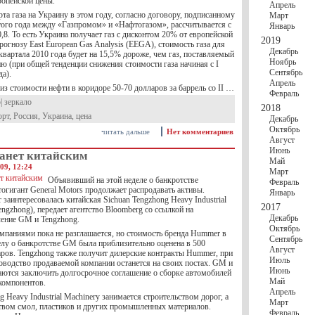
ропейской цены.
Апрель
та газа на Украину в этом году, согласно договору, подписанному
Март
этого года между «Газпромом» и «Нафтогазом», рассчитывается с
Январь
8. То есть Украина получает газ с дисконтом 20% от европейской
2019
рогнозу East European Gas Analysis (EEGA), стоимость газа для
Декабрь
квартала 2010 года будет на 15,5% дороже, чем газ, поставляемый
Ноябрь
ю (при общей тенденции снижения стоимости газа начиная с I
Сентябрь
да).
Апрель
из стоимости нефти в коридоре 50-70 долларов за баррель со II …
Февраль
р
|
зеркало
2018
орт
,
Россия
,
Украина
,
цена
Декабрь
Октябрь
читать дальше
Нет комментариев
Август
Июнь
анет китайским
Май
09, 12:24
Март
Объявивший на этой неделе о банкротстве
Февраль
огигант General Motors продолжает распродавать активы.
Январь
аинтересовалась китайская Sichuan Tengzhong Heavy Industrial
2017
engzhong), передает агентство Bloomberg со ссылкой на
Декабрь
ление GM и Tengzhong.
Октябрь
мпаниями пока не разглашается, но стоимость бренда Hummer в
Сентябрь
елу о банкротстве GM была приблизительно оценена в 500
Август
ров. Tengzhong также получит дилерские контракты Hummer, при
Июль
оводство продаваемой компании останется на своих постах. GM и
Июнь
аются заключить долгосрочное соглашение о сборке автомобилей
Май
компонентов.
Апрель
g Heavy Industrial Machinery занимается строительством дорог, а
Март
твом смол, пластиков и других промышленных материалов.
Февраль