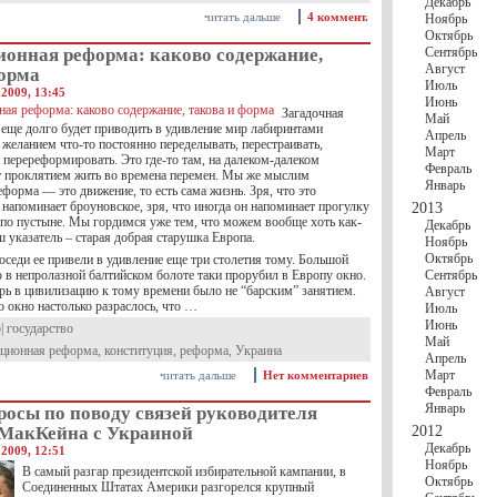
Декабрь
читать дальше
4 коммент.
Ноябрь
Октябрь
ионная реформа: каково содержание,
Сентябрь
Август
форма
Июль
2009, 13:45
Июнь
Загадочная
Май
 еще долго будет приводить в удивление мир лабиринтами
Апрель
желанием что-то постоянно переделывать, перестраивать,
Март
перереформировать. Это где-то там, на далеком-далеком
Февраль
т проклятием жить во времена перемен. Мы же мыслим
Январь
еформа — это движение, то есть сама жизнь. Зря, что это
 напоминает броуновское, зря, что иногда он напоминает прогулку
2013
 по пустыне. Мы гордимся уже тем, что можем вообще хоть как-
Декабрь
ш указатель – старая добрая старушка Европа.
Ноябрь
Октябрь
седи ее привели в удивление еще три столетия тому. Большой
 в непролазной балтийском болоте таки прорубил в Европу окно.
Сентябрь
ерь в цивилизацию к тому времени было не “барским” занятием.
Август
о окно настолько разраслось, что …
Июль
Июнь
р
|
государство
Май
уционная реформа
,
конституция
,
реформа
,
Украина
Апрель
Март
читать дальше
Нет комментариев
Февраль
Январь
осы по поводу связей руководителя
МакКейна с Украиной
2012
Декабрь
2009, 12:51
Ноябрь
В самый разгар президентской избирательной кампании, в
Октябрь
Соединенных Штатах Америки разгорелся крупный