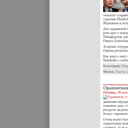
оказался «украи
соратник МакКей
Януковича и полу
Для украинской п
речь идет о кома
Манафортом, раб
Рината Ахметова
За время сотруд
Партии регионов,
Как много знает
МакКейн о лобби
Категории:
Ми
Метки:
Партия 
Оранжевая
Пятница, 29 мая 
движение народн
изменить саму ст
ресурсов на реши
белых старичков
Очень может быт
свидетелями поп
случится, то не 