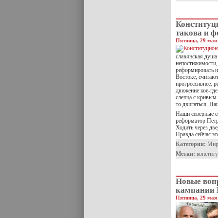
Конституц
такова и 
Пятница, 29 мая 
славянская душа
непостижимости, 
реформировать и 
Востоке, считаю
прогрессивнее: р
движение кое-где
слепца с кривым
то двигаться. На
Наши северные со
реформатор Петр
Ходить через дв
Правда сейчас эт
Категории:
Ми
Метки:
констит
Новые вопр
кампании 
Пятница, 29 мая 