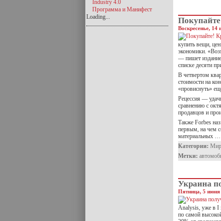
Industry 4.0
Программа и Манифест
Loading...
Покупайте
Воскресенье, 14 
купить вещи, це
экономики. «Воз
— пишет издание
списке десяти пр
В четвертом ква
стоимости на кон
«провиснуть» ещ
Рецессия — удач
сравнению с окт
продавцов и про
Также Forbes на
первым, на чем 
материальных …
Категории:
Ми
Метки:
автомоб
Украина по
Пятница, 5 июня 
Analysis, уже в 
по самой высокой