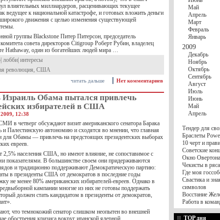
Июнь
ул влиятельных миллиардеров, расценивающих текущее
Май
ак ведущее к национальной катастрофе, и готовых вложить деньги
Апрель
широкого движения с целью изменения существующей
Март
стемы.
Февраль
нной группы Blackstone Питер Питерсон, председатель
Январь
комитета совета директоров Citigroup Роберт Рубин, владелец
2009
ire Hathaway, один из богатейших людей мира …
Декабрь
р
|
лобби
|
интересы
Ноябрь
Октябрь
ая революция
,
США
Сентябрь
читать дальше
Нет комментариев
Август
Июль
в Израиль Обама пытался привлечь
Июнь
рейских избирателей в США
Май
Апрель
2009, 12:38
СМИ в четверг обсуждают визит американского сенатора Барака
Тендер для сво
 и Палестинскую автономию и сходятся во мнении, что главная
Браслеты Power
ки для Обамы — привлечь на предстоящих президентских выборах
10 черт и пра
ких евреев.
Советские конц
т 2,5% населения США, но имеют влияние, не сопоставимое с
Окно Овертона.
и показателями. В большинстве своем они придерживаются
Чекисты в ряса
лядов и традиционно поддерживают Демократическую партию:
Где моя госсоб
даты в президенты США от демократов в последние годы
Свастика и зна
жку не менее 80% американских избирателей-евреев. Однако в
символов
редвыборной кампании многие из них не готовы поддержать
Восстание Жел
оторый должен стать кандидатом в президенты от демократов,
нт».
Работа в коман
ют, что темнокожий сенатор слишком неопытен во внешней
TOP дня
чае обострения кризиса вокруг иранской ядерной …