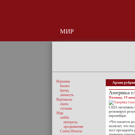
МИР
Вершина
Архив рубри
бизнес
бренд
Америка г
личность
Пятница, 19 июня
Вертикаль
свита
США негативно вл
ступени
резюмируя резул
Мир
европейцев.
лобби
«Что касается р
интересы
полагает, что по
продвижение
пост президента
Contra Historia
принципе отноше