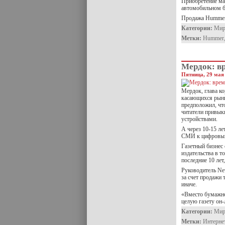
Приобретение ма
автомобильном б
Продажа Hummer 
Категории:
Ми
Метки:
Hummer
Мердок: в
Пятница, 29 мая 
Мердок, глава ко
касающихся рынк
предположил, что
читатели привык
устройствами.
А через 10-15 ле
СМИ к цифровым
Газетный бизнес 
издательства в т
последние 10 лет
Руководитель New
за счет продажи 
иначе.
«Вместо бумажно
целую газету он-
Категории:
Ми
Метки:
Интерне