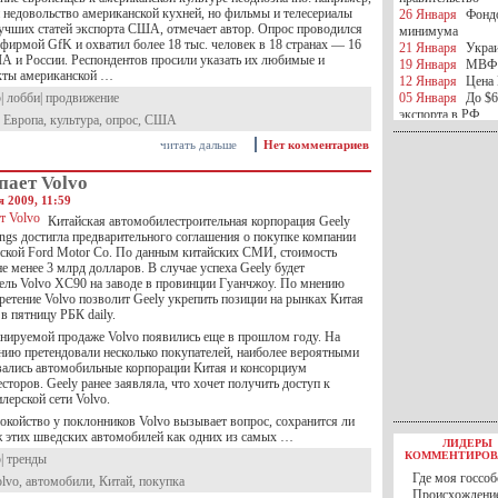
 недовольство американской кухней, но фильмы и телесериалы
26 Января
Фондо
лучших статей экспорта США, отмечает автор. Опрос проводился
минимума
 фирмой GfK и охватил более 18 тыс. человек в 18 странах — 16
21 Января
Украи
А и России. Респондентов просили указать их любимые и
19 Января
МВФ 
кты американской …
12 Января
Цена 
р
|
лобби
|
продвижение
05 Января
До $6
экспорта в РФ
,
Европа
,
культура
,
опрос
,
США
05 Января
Киев
читать дальше
Нет комментариев
миротворческой 
05 Января
Герма
пает Volvo
Ирана
04 Января
Саудо
 2009, 11:59
отношения с Ира
Китайская автомобилестроительная корпорация Geely
25 Декабря
ВР п
ngs достигла предварительного соглашения о покупке компании
в 2016 году
нской Ford Motor Co. По данным китайских СМИ, стоимость
14 Декабря
Егип
не менее 3 млрд долларов. В случае успеха Geely будет
российского лайн
ель Volvo XC90 на заводе в провинции Гуанчжоу. По мнению
10 Декабря
ЦБ К
ретение Volvo позволит Geely укрепить позиции на рынках Китая
в пятницу РБК daily.
минимума
07 Декабря
Поро
нируемой продаже Volvo появились еще в прошлом году. На
ИГИЛ
ию претендовали несколько покупателей, наиболее вероятными
07 Декабря
Ущер
вались автомобильные корпорации Китая и консорциум
05 Декабря
32 ч
сторов. Geely ранее заявляла, что хочет получить доступ к
в Каспийском мо
лерской сети Volvo.
01 Декабря
Юань
окойство у поклонников Volvo вызывает вопрос, сохранится ли
30 Ноября
С 1 д
этих шведских автомобилей как одних из самых …
ЛИДЕРЫ
30 Ноября
Росс
КОММЕНТИРОВ
р
|
тренды
27 Ноября
РФ о
Где моя госсоб
olvo
,
автомобили
,
Китай
,
покупка
27 Ноября
ВВП 
Происхождение