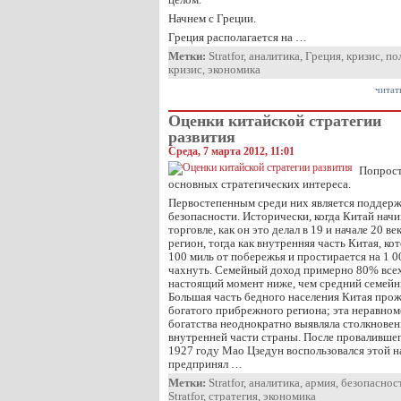
Начнем с Греции.
Греция располагается на …
Метки:
Stratfor
,
аналитика
,
Греция
,
кризис
,
по
кризис
,
экономика
читат
Оценки китайской стратегии
развития
Среда, 7 марта 2012, 11:01
Попрост
основных стратегических интереса.
Первостепенным среди них является поддер
безопасности. Исторически, когда Китай начи
торговле, как он это делал в 19 и начале 20 
регион, тогда как внутренняя часть Китая, ко
100 миль от побережья и простирается на 1 00
чахнуть. Семейный доход примерно 80% всех
настоящий момент ниже, чем средний семейн
Большая часть бедного населения Китая прожи
богатого прибрежного региона; эта неравно
богатства неоднократно выявляла столкновен
внутренней части страны. После провалившег
1927 году Мао Цзедун воспользовался этой
предпринял …
Метки:
Stratfor
,
аналитика
,
армия
,
безопаснос
Stratfor
,
стратегия
,
экономика