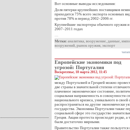
Вот основные выводы исследования:
Доля пятерки крупнейших поставщиков немног
приходится 75% всего экспорта основных в
против 78% в период 2002–2006 гг.
Крупнейшие экспортеры обычного оружия и и
2007–2011 годах
…
Метки:
аналитика
,
вооружение
,
данные
,
импо
вооружений
,
рынок оружия
,
экспорт
читат
Европейские экономики под
угрозой: Португалия
Воскресенье, 18 марта 2012, 11:45
между Португалией и Грецией можно провест
две страны в значительной степени отличаютс
плачевное экономическое состояние, политич
социальная напряженность в совокупности с
национального кризиса, уникального в своей
распространяться на другие экономически у
государства. Экономика Португалии также пе
социальной сфере это государство значительн
Греция. Акции протеста происходят редко, а 
были достаточно мирными.
Правительство Португалии также пользуется