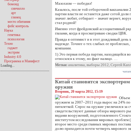
Мазохизм — победил!
бомонд
синчилло
Казалось, после той отборочной вакханалии 
арт
партии власти не останется даже сотой доли п
глянец
значит любит, отбирает – значит вернет, вору
место обитания
стал родной!
фейс контроль
Именно этот фрейдовский ассоциативный ряд
Наука
глазами, когда я просматриваю сводки ЦВК.
генетика
психология
Правда я оптимист и в этот дождливый день х
Техно
надежде. Точнее о тех слабых ее проблесках,
гаджет
компании.
экстрим
1) Это первая победа партии, находящейся во 
Industry 4.0
относился к этому, но факт налицо. …
Программа и Манифест
Метки:
аналитика
,
выборы 2012
,
Сергей Кап
Loading...
читат
Китай становится экспортером
оружия
Вторник, 20 марта 2012, 15:19
Объем 
оружием за 2007–2011 года вырос на 24% п
пятилеткой. Спрос на оружие увеличился за с
свидетельствуют данные обзора мирового р
видами вооружений, подготовленного Сток
институтом исследования мировых проблем (S
второе место среди главных мировых постав
долю приходится почти четверть мирового эк