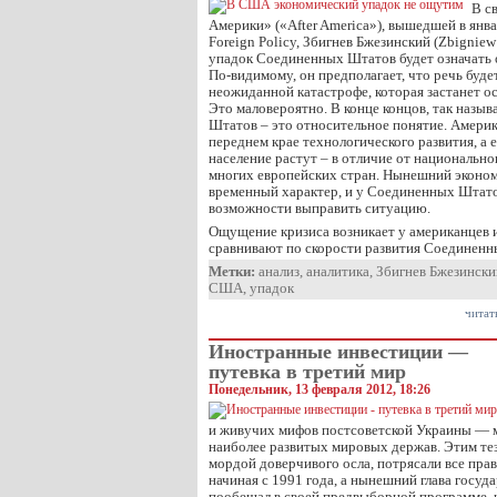
В с
Америки» («After America»), вышедшей в янв
Foreign Policy, Збигнев Бжезинский (Zbigniew
упадок Соединенных Штатов будет означать 
По-видимому, он предполагает, что речь буде
неожиданной катастрофе, которая застанет о
Это маловероятно. В конце концов, так наз
Штатов – это относительное понятие. Америк
переднем крае технологического развития, а 
население растут – в отличие от национально
многих европейских стран. Нынешний эконом
временный характер, и у Соединенных Штато
возможности выправить ситуацию.
Ощущение кризиса возникает у американцев из
сравнивают по скорости развития Соединен
Метки:
анализ
,
аналитика
,
Збигнев Бжезински
США
,
упадок
читат
Иностранные инвестиции —
путевка в третий мир
Понедельник, 13 февраля 2012, 18:26
и живучих мифов постсоветской Украины — м
наиболее развитых мировых держав. Этим тез
мордой доверчивого осла, потрясали все пра
начиная с 1991 года, а нынешний глава госуда
пообещал в своей предвыборной программе, 