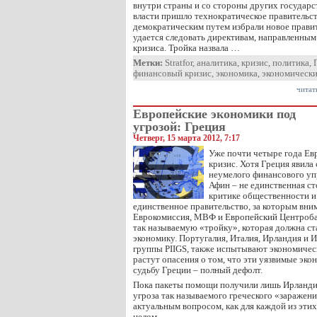
внутри страны и со стороны других государст
власти пришло технократическое правительс
демократическим путем избрали новое правит
удается следовать директивам, направленным
кризиса. Тройка назвала …
Метки:
Stratfor
,
аналитика
,
кризис
,
политика
,
финансовый кризис
,
экономика
,
экономически
читат
Европейские экономики под
угрозой: Греция
Четверг, 15 марта 2012, 7:17
Уже почти четыре года Ев
кризис. Хотя Греция явил
неумелого финансового уп
Афин – не единственная с
критике общественности и
единственное правительство, за которым вни
Еврокомиссия, МВФ и Европейский Центроба
так называемую «тройку», которая должна с
экономику. Португалия, Италия, Ирландия и 
группы PIIGS, также испытывают экономичес
растут опасения о том, что эти уязвимые эк
судьбу Греции – полный дефолт.
Пока пакеты помощи получили лишь Ирландия
угроза так называемого греческого «заражен
актуальным вопросом, как для каждой из этих 
целом.