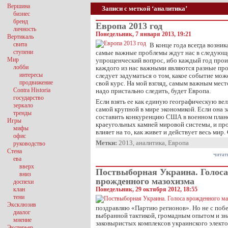
Вершина
Записи с меткой ‘аналитика’
бизнес
бренд
Европа 2013 год
личность
Понедельник, 7 января 2013, 19:21
Вертикаль
свита
В конце года всегда возник
ступени
самые важные проблемы ждут нас в следующе
Мир
упрощенческий вопрос, ибо каждый год прои
лобби
каждого из нас важными являются разные проб
интересы
следует задуматься о том, какое событие мож
продвижение
свой курс. На мой взгляд, самым важным мест
Contra Historia
надо пристально следить, будет Европа.
государство
Если взять ее как единую географическую вел
зеркало
самой крупной в мире экономикой. Если она з
тренды
составить конкуренцию США в военном плане
Игры
краеугольных камней мировой системы, и пр
мифы
влияет на то, как живет и действует весь мир
офис
Метки:
2013
,
аналитика
,
Европа
руководство
Стена
читат
ева
вверх
Поствыборная Украина. Голоса
вниз
врожденного мазохизма
доспехи
клан
Понедельник, 29 октября 2012, 18:55
тени
Эксклюзив
поздравляю «Партию регионов». Но не с побе
диалог
выбранной тактикой, громадным опытом и зн
мнение
заковыристых комплексов украинского электо
Экстерьер