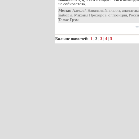
не собирается», – …
Метки:
Алексей Навальный
,
анализ
,
аналитик
выборы
,
Михаил Прохоров
,
оппозиция
,
Росси
Томас Грэм
чи
Больше новостей:
1
|
2
|
3
|
4
|
5