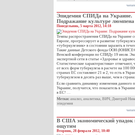
читат
Эпидемия СПИДа на Украине.
Подражание культуре люмпена
Понедельник, 5 марта 2012, 14:18
Темпы распространения СПИДа на Украине с
Европе, прогрессирует и развитие туберкуле
«туберкулезник» в состоянии заразить в течен
Такие данные Детского фонда ООН (ЮНИСЕФ
Венской конференции по СПИДу 19 июля. Эк
экспертной сети в статье «Здоровье и здраво
Статистические характеристики» отмечают, 
от всех форм туберкулеза в расчете на 100 00
странах ЕС составляют 21 и 2, то есть в Укра
туберкулезом в десять раз выше, чем в страна
Если сравнить динамику изменения данного по
Украине, получится, что показатель в Украине
в ЕС! …
Метки:
анализ
,
аналитика
,
ВИЧ
,
Дмитрий Ник
эпидемия
читат
В США экономический упадок 
ощутим
Вторник, 28 февраля 2012, 10:40