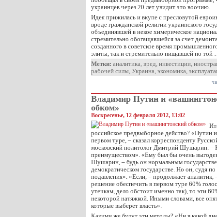
украинцев через 20 лет увидит это воочию.
Идея прижилась и вкупе с пресловутой еврои
вроде гражданской религии украинского госуд
объединявшей в некое химерическое национал
стремительно обогащавшейся за счет демонта
созданного в советское время промышленного
элиты, так и стремительно нищавшей по той
Метки:
аналитика
,
вред
,
инвестиции
,
иностра
рабочей силы
,
Украина
,
экономика
,
эксплуата
чи
Владимир Путин и «вашингтон
обком»
Воскресенье, 12 февраля 2012, 13:02
Ит
российское предвыборное действо? «Путин и
первом туре, – сказал корреспонденту Русск
московский политолог Дмитрий Шушарин. – Н
преимуществом». «Ему был бы очень выгоден 
Шушарин, – будь он нормальным государстве
демократическом государстве. Но он, судя по
подавления». «Если, – продолжает аналитик, 
решение обеспечить в первом туре 60% голос
утечкам, дело обстоит именно так), то эти 6
некоторой натяжкой. Иными словами, все опят
которые выберет власть».
Какими же будут эти методы? «Ни в какой диа