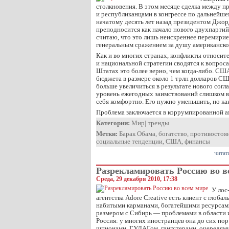
столкновения. В этом месяце сделка между 
и республиканцами в конгрессе по дальнейш
начатому десять лет назад президентом Джор
преподносится как начало нового двухпартий
считаю, что это лишь неискреннее перемирие 
генеральным сражением за душу американско
Как и во многих странах, конфликты относи
и национальной стратегии сводятся к вопрос
Штатах это более верно, чем когда-либо. СШ
бюджета в размере около 1 трлн долларов С
больше увеличиться в результате нового согл
уровень ежегодных заимствований слишком в
себя комфортно. Его нужно уменьшить, но ка
Проблема заключается в коррумпированной 
Категории:
Мир
|
тренды
Метки:
Барак Обама
,
богатство
,
противостоя
социальные тенденции
,
США
,
финансы
читат
Разрекламировать Россию во в
Среда, 29 декабря 2010, 17:38
У лос
агентства Adore Creative есть клиент с глоба
набитыми карманами, богатейшими ресурсам
размером с Сибирь — проблемами в области 
Россия: у многих иностранцев она до сих пор
шпионами, ГУЛАГом, гангстерами, очередями