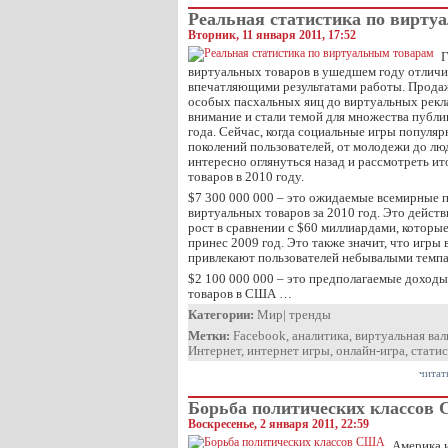
Реальная статистика по вирту
Вторник, 11 января 2011, 17:52
Г
виртуальных товаров в ушедшем году отличи
впечатляющими результатами работы. Прода
особых пасхальных яиц до виртуальных рек
внимание и стали темой для множества публи
года. Сейчас, когда социальные игры популяр
поколений пользователей, от молодежи до лю
интересно оглянуться назад и рассмотреть и
товаров в 2010 году.
$7 300 000 000 – это ожидаемые всемирные 
виртуальных товаров за 2010 год. Это дейст
рост в сравнении с $60 миллиардами, которы
принес 2009 год. Это также значит, что игры 
привлекают пользователей небывалыми темпа
$2 100 000 000 – это предполагаемые доход
товаров в США …
Категории:
Мир
|
тренды
Метки:
Facebook
,
аналитика
,
виртуальная ва
Интернет
,
интернет игры
,
онлайн-игра
,
стати
читат
Борьба политических классов
Воскресенье, 2 января 2011, 22:59
Америка и