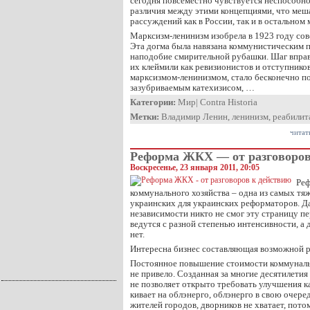
сегодня повсеместно чувствуется неспособно
различия между этими концепциями, что меш
рассуждений как в России, так и в остальном 
Марксизм-ленинизм изобрела в 1923 году сов
Эта догма была навязана коммунистическим 
наподобие смирительной рубашки. Шаг вправ
их клеймили как ревизионистов и отступников
марксизмом-ленинизмом, стало бесконечно п
зазубриваемым катехизисом, …
Категории:
Мир
|
Contra Historia
Метки:
Владимир Ленин
,
ленинизм
,
реабилит
читат
Реформа ЖКХ — от разговоров
Воскресенье, 23 января 2011, 20:05
Ре
коммунального хозяйства – одна из самых тя
украинских для украинских реформаторов. Да
независимости никто не смог эту страницу п
ведутся с разной степенью интенсивности, а д
нет.
Интересна бизнес составляющая возможной 
Постоянное повышение стоимости коммунальн
не привело. Созданная за многие десятилети
не позволяет открыто требовать улучшения 
кивает на облэнерго, облэнерго в свою очере
жителей городов, дворников не хватает, пото