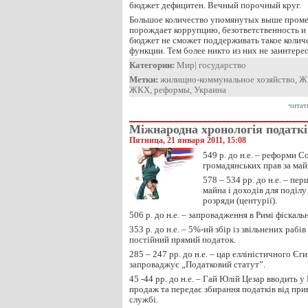
бюджет дефицитен. Вечный порочный круг.
Большое количество упомянутых выше пром
порождает коррупцию, безответственность и
бюджет не сможет поддерживать такое коли
функции. Тем более никто из них не заинтер
Категории:
Мир
|
государство
Метки:
жилищно-коммунальное хозяйство
,
Ж
ЖКХ
,
реформы
,
Украина
читат
Міжнародна хронологія податк
Пятница, 21 января 2011, 15:08
549 р. до н.е. – реформи С
громадянських прав за ма
578 – 534 рр. до н.е. – пер
майна і доходів для поділу
розряди (центурії).
506 р. до н.е. – запровадження в Римі фіскальн
353 р. до н.е. – 5%-ий збір із звільнених рабі
постійний прямий податок.
285 – 247 рр. до н.е. – цар елліністичного Є
запроваджує „Податковий статут”.
45 -44 рр. до н.е. – Гай Юлій Цезар вводить у
продаж та передає збирання податків від при
службі.