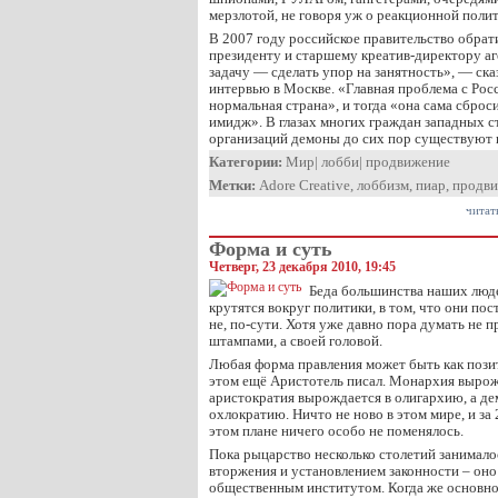
мерзлотой, не говоря уж о реакционной полит
В 2007 году российское правительство обрат
президенту и старшему креатив-директору аг
задачу — сделать упор на занятность», — ска
интервью в Москве. «Главная проблема с Росс
нормальная страна», и тогда «она сама сбро
имидж». В глазах многих граждан западных 
организаций демоны до сих пор существуют 
Категории:
Мир
|
лобби
|
продвижение
Метки:
Adore Creative
,
лоббизм
,
пиар
,
продв
читат
Форма и суть
Четверг, 23 декабря 2010, 19:45
Беда большинства наших людей
крутятся вокруг политики, в том, что они по
не, по-сути. Хотя уже давно пора думать не 
штампами, а своей головой.
Любая форма правления может быть как позит
этом ещё Аристотель писал. Монархия вырож
аристократия вырождается в олигархию, а д
охлократию. Ничто не ново в этом мире, и за 
этом плане ничего особо не поменялось.
Пока рыцарство несколько столетий занимало
вторжения и установлением законности – он
общественным институтом. Когда же основно