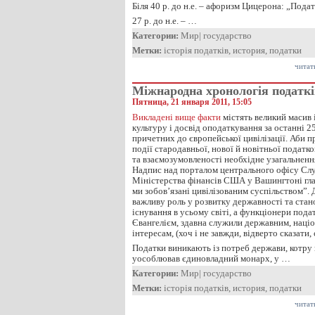
Біля 40 р. до н.е. – афоризм Цицерона: „Пода
27 р. до н.е. – …
Категории:
Мир
|
государство
Метки:
історія податків
,
история
,
податки
читат
Міжнародна хронологія податкі
Пятница, 21 января 2011, 15:05
Викладені вище факти
містять великий масив 
культуру і досвід оподаткування за останні 25
причетних до європейської цивілізації. Аби п
події стародавньої, нової й новітньої податков
та взаємозумовленості необхідне узагальненн
Надпис над порталом центрального офісу Сл
Міністерства фінансів США у Вашингтоні гла
ми зобов’язані цивілізованим суспільством”. 
важливу роль у розвитку державності та стан
існування в усьому світі, а функціонери подат
Євангелієм, здавна служили державним, наці
інтересам, (хоч і не завжди, відверто сказати, 
Податки виникають із потреб держави, котру
уособлював єдиновладний монарх, у …
Категории:
Мир
|
государство
Метки:
історія податків
,
история
,
податки
читат