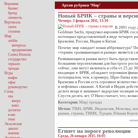
Вершина
Архив рубрики ‘Мир’
бизнес
бренд
Новый БРИК – страны и верси
личность
Четверг, 3 февраля 2011, 13:10
Вертикаль
свита
В 2001 году
ступени
Goldman Sachs, придумал акроним БРИК сосл
Мир
потенциал представленный в виде четырех р
лобби
Бразилии, России, Индии и Китая.
интересы
Почему мир ожидает новая аббревиатура? Пот
продвижение
«термин «развивающиеся рынки» является с
Contra Historia
Развивающиеся рынки могут быть представл
государство
большими перспективами для быстрого роста
зеркало
сейчас, они могут включать в себя от 25 до 3
тренды
входящие в БРИК, обладают огромным фина
Игры
потенциалом, чем, к примеру, Шри-Ланка или 
мифы
Бразилии и России есть огромное количество
офис
и нефтяных скважин. А Китай и Индия дейст
руководство
делать вещи и занимают лидерские позиции п
Стена
Спустя десять лет, О’Нилл считает, что, воз
ева
вверх
Категории:
Мир
|
тренды
вниз
Метки:
TIMS
,
БРИК
,
Индонезия
,
Мексика
,
но
доспехи
рынки
,
страны
,
ТИМК
,
Турция
,
Южная Корея
клан
тени
читат
Эксклюзив
диалог
Египет на пороге революции
мнение
Среда, 26 января 2011, 16:05
Экстерьер