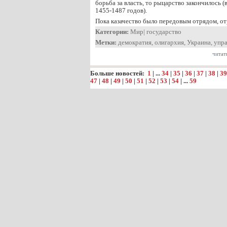
борьба за власть, то рыцарство закончилось 
1455-1487 годов).
Пока казачество было передовым отрядом, 
Категории:
Мир
|
государство
Метки:
демократия
,
олигархия
,
Украина
,
упра
читат
Больше новостей:
1
| ...
34
|
35
|
36
|
37
|
38
|
39
47
|
48
|
49
|
50
|
51
|
52
|
53
|
54
| ...
59