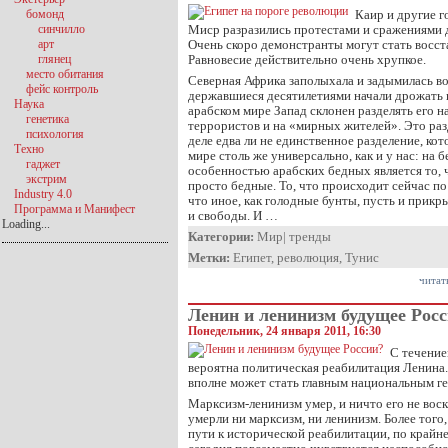
бомонд
Каир и другие г
синчилло
Миср разразились протестами и сражениями 
арт
Очень скоро демонстранты могут стать восс
глянец
Равновесие действительно очень хрупкое.
место обитания
Северная Африка заполыхала и задымилась в
фейс контроль
державшиеся десятилетиями начали дрожать и
Наука
арабском мире Запад склонен разделять его н
генетика
террористов и на «мирных жителей». Это ра
психология
деле едва ли не единственное разделение, ко
Техно
мире столь же универсально, как и у нас: на 
гаджет
особенностью арабских бедных является то, ч
экстрим
просто бедные. То, что происходит сейчас по
Industry 4.0
что иное, как голодные бунты, пусть и прик
Программа и Манифест
и свободы. И …
Loading...
Категории:
Мир
|
тренды
Метки:
Египет
,
революция
,
Тунис
читат
Ленин и ленинизм будущее Рос
Понедельник, 24 января 2011, 16:30
С течение
вероятна политическая реабилитация Ленина. 
вполне может стать главным национальным г
Марксизм-ленинизм умер, и ничто его не воск
умерли ни марксизм, ни ленинизм. Более того
пути к исторической реабилитации, по крайне