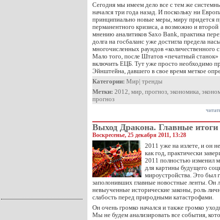
Сегодня мы имеем дело все с тем же системн
начался три года назад. И поскольку ни Евро
принципиально новые меры, миру придется п
перманентного кризиса, а возможно и второй
мнению аналитиков Saxo Bank, практика пер
долга на госбаланс уже достигла предела на
многочисленных раундов «количественного 
Мало того, после Штатов «печатный станок
включить ЕЦБ. Тут уже просто необходимо п
Эйнштейна, давшего в свое время меткое оп
Категории:
Мир
|
тренды
Метки:
2012
,
мир
,
прогноз
,
экономика
,
эконо
прогноз
читат
Выход Дракона. Главные итоги 
Воскресенье, 25 декабря 2011, 13:28
2011 уже на излете, и он 
как год, практически заве
2011 полностью изменил м
для картины будущего соц
мироустройства. Это был г
заполонивших главные новостные ленты. Он 
невыученные исторические законы, роль личн
слабость перед природными катастрофами.
Он очень громко начался и также громко уход
Мы не будем анализировать все события, кот