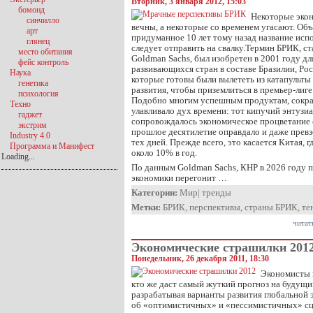
Вторник, 3 января 2012, 15:03
бомонд
Некоторые эко
синчилло
вечны, а некоторые со временем угасают. Об
арт
придуманное 10 лет тому назад название исп
глянец
следует отправить на свалку.Термин БРИК, с
место обитания
Goldman Sachs, был изобретен в 2001 году д
фейс контроль
развивающихся стран в составе Бразилии, Рос
Наука
которые готовы были вылететь из катапульт
генетика
развития, чтобы приземлиться в премьер-лиге
психология
Подобно многим успешным продуктам, сокр
Техно
улавливало дух времени: тот кипучий энтузи
гаджет
сопровождалось экономическое процветание 
экстрим
прошлое десятилетие оправдало и даже прев
Industry 4.0
тех дней. Прежде всего, это касается Китая, 
Программа и Манифест
около 10% в год.
Loading...
По данным Goldman Sachs, КНР в 2026 году 
экономики перегонит …
Категории:
Мир
|
тренды
Метки:
БРИК
,
перспективы
,
страны БРИК
,
те
читат
Экономические страшилки 201
Понедельник, 26 декабря 2011, 18:30
Экономисты 
кто же даст самый жуткий прогноз на будущи
разрабатывая варианты развития глобальной 
об «оптимистичных» и «пессимистичных» сц