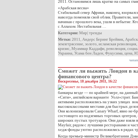
2011. Остановимся лишь кратко на самых гла
«Арабская весна»
Стабильный север Африки, наконец, взорвался
навсегда поменяли свой облик. Правители, за
начиная с прошлого века, ушли в небытие. Кто
с Аллахом. Нестабильная …
Категории:
Мир
|
тренды
Метки:
2011
,
Андерс Беринг Брейвик
,
Арабск
землетрясение
,
золото
,
исламская революция
,
кризис
,
Муаммар Каддафи
,
революция
,
социа
Украина
,
Усама бен Ладен
,
Фукусима
,
цена
,
Ю
читат
Сможет ли выжить Лондон в к
финансового центра?
Воскресенье, 18 декабря 2011, 16:22
банкиры везде — по крайней мере, на данный
«Сити», английском варианте Уолл-стрит. Б
активами расположились на узких улицах вокр
высококлассными местами для быстрых делов
Они колонизировали Canary Wharf, явно не-бр
состоящего из подземных торговых центров,
широких пустых тротуаров. Они даже взяли 
Mayfair, рядом с лучшими ресторанами и час
хедж-фонды уютно расположились в рядах тр
Когда премьер-министр Великобритании Дэв