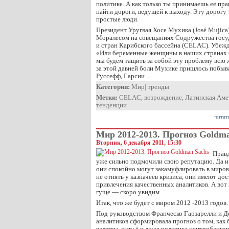
политике. А как только ты принимаешь ее пра
найти дороги, ведущей к выходу. Эту дорогу
простые люди.
Президент Уругвая Хосе Мухика (José Mujica)
Моралесом на совещаниях Содружества госу
и стран Карибского бассейна (CELAC). Убежд
«Или беременные женщины в наших странах б
мы будем тащить за собой эту проблему всю ж
за этой давней боли Мухике пришлось побыва
Руссефф, Гарсии …
Категории:
Мир
|
тренды
Метки:
CELAC
,
возрождение
,
Латинская Аме
тенденции
читат
Мир 2012-2013. Прогноз Goldm
Вторник, 6 декабря 2011, 15:30
Правд
уже сильно подмочили свою репутацию. Да и
они спокойно могут закамуфлировать в мировы
не отнять у казначеев кризиса, они имеют до
привлечения качественных аналитиков. А вот 
гуще — скоро увидим.
Итак, что же будет с миром 2012 -2013 годов.
Под руководством Франческо Гарзарелли и Д
аналитиков сформировала прогноз о том, как 
валюты, сырьё и даже политика центробанков