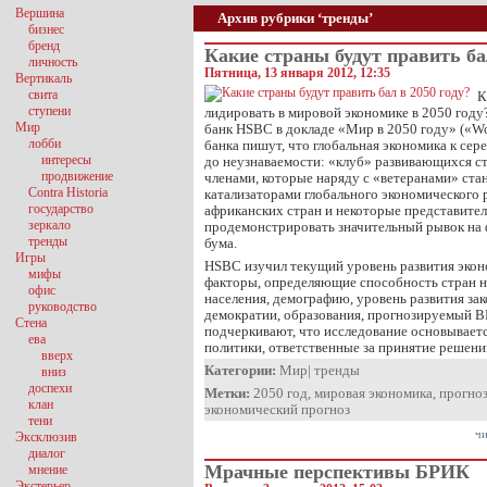
Вершина
Архив рубрики ‘тренды’
бизнес
бренд
Какие страны будут править ба
личность
Пятница, 13 января 2012, 12:35
Вертикаль
свита
К
ступени
лидировать в мировой экономике в 2050 году?
Мир
банк HSBC в докладе «Мир в 2050 году» («Wo
лобби
банка пишут, что глобальная экономика к сер
интересы
до неузнаваемости: «клуб» развивающихся с
продвижение
членами, которые наряду с «ветеранами» ст
Contra Historia
катализаторами глобального экономического р
государство
африканских стран и некоторые представите
зеркало
продемонстрировать значительный рывок на 
тренды
бума.
Игры
HSBC изучил текущий уровень развития эко
мифы
факторы, определяющие способность стран н
офис
населения, демографию, уровень развития за
руководство
демократии, образования, прогнозируемый В
Стена
подчеркивают, что исследование основывает
ева
политики, ответственные за принятие решен
вверх
Категории:
Мир
|
тренды
вниз
доспехи
Метки:
2050 год
,
мировая экономика
,
прогно
клан
экономический прогноз
тени
чи
Эксклюзив
диалог
Мрачные перспективы БРИК
мнение
Экстерьер