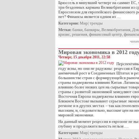
Брюссель в минувший четверг на саммит ЕС, 
три бездонных кармана Великобритании из с
Евросоюзом для европейского финансового р
нет? Финансы является одним из …
Категории:
Мир
|
тренды
Метки:
банки
,
банкиры
,
Великобритания
,
Дэв
кризис
,
решения
,
финансовый центр
,
финанс
читат
Мировая экономика в 2012 год
Четверг, 15 декабря 2011, 22:58
Перспективы
году ясны, но они не радужны: рецессия в Ев
анемичный рост в Соединенных Штатах и резк
большинстве стран с формирующейся рыночн
страны подвержены влиянию Китая. Латинск
влиянию более низких цен на сырьевые товары
страны с развитой экономикой замедляют свой
Восточная Европа подвержены влиянию евро
Ближнем Востоке вызывают серьезные эконом
регионе и в других местах – так как геополит
высоким, и, следовательно, высокие цен на н
мировой экономики.
На данный момент рецессия в еврозоне не вы
глубину и продолжительность нельзя …
Категории:
Мир
|
тренды