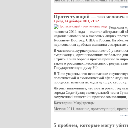
Метки:
2012
,
мировая экономика
,
Нуриэль Р
читат
Протестующий — это человек 
Среда, 14 декабря 2011, 21:52
Редакция ж
человека 2011 года — им стал абстрактный 
издание напомнило о массовых акциях проте
Ближнему Востоку, США и России. На облож
нарисованная арабская женщина с закрытым 
В частности, журнал упоминает об участника
американцах, организовавших глобальное дв
Стрит» в знак борьбы против произвола миро
также о россиянах, несогласных с результата
Государственную думу РФ.
В Time уверены, что несогласные с существ
политической и экономической сфере люди вл
процессы, изменяя их ход в лучшую сторону.
Журнал напоминает, что почти ровно год наз
города Сиди-Бузид в центральной части Тун
замученный нищетой и произволом полиции,
Категории:
Мир
|
тренды
Метки:
2011
,
влияние
,
протестующий
,
проте
читат
5 проблем, которые могут убит