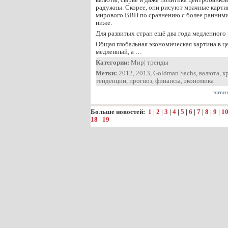
радужны. Скорее, они рисуют мрачные карти
мирового ВВП по сравнению с более ранним
ниже.
Для развитых стран ещё два года медленного
Общая глобальная экономическая картина в ц
медленный, а …
Категории:
Мир
|
тренды
Метки:
2012
,
2013
,
Goldman Sachs
,
валюта
,
к
тенденции
,
прогноз
,
финансы
,
экономика
читат
Больше новостей:
1
|
2
|
3
|
4
|
5
|
6
|
7
|
8
|
9
|
1
18
|
19