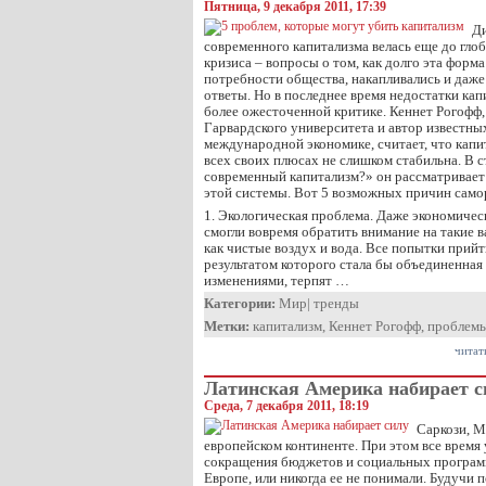
Пятница, 9 декабря 2011, 17:39
Ди
современного капитализма велась еще до гло
кризиса – вопросы о том, как долго эта форм
потребности общества, накапливались и даже
ответы. Но в последнее время недостатки кап
более ожесточенной критике. Кеннет Рогофф,
Гарвардского университета и автор известны
международной экономике, считает, что капи
всех своих плюсах не слишком стабильна. В с
современный капитализм?» он рассматривает
этой системы. Вот 5 возможных причин само
1. Экологическая проблема. Даже экономичес
смогли вовремя обратить внимание на такие 
как чистые воздух и вода. Все попытки прий
результатом которого стала бы объединенная
изменениями, терпят …
Категории:
Мир
|
тренды
Метки:
капитализм
,
Кеннет Рогофф
,
проблем
читат
Латинская Америка набирает с
Среда, 7 декабря 2011, 18:19
Саркози, М
европейском континенте. При этом все время
сокращения бюджетов и социальных программ
Европе, или никогда ее не понимали. Будучи 